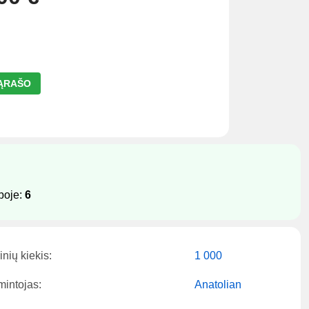
SĄRAŠO
boje:
6
inių kiekis:
1 000
intojas:
Anatolian