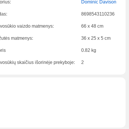
orius:
Dominic Davison
as:
8698543110236
vosūkio vaizdo matmenys:
66 x 48 cm
utės matmenys:
36 x 25 x 5 cm
ris
0.82 kg
vosūkių skaičius išorinėje prekyboje:
2