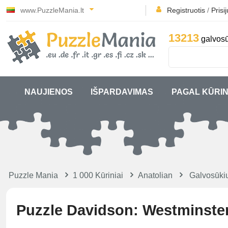
www.PuzzleMania.lt
Registruotis
/
Prisi
13213
galvosū
NAUJIENOS
IŠPARDAVIMAS
PAGAL KŪRIN
Puzzle Mania
1 000 Kūriniai
Anatolian
Galvosūkių
Puzzle Davidson: Westminste