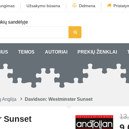
jungimas
Užsakymo būsena
Didmena
Pristaty
kių sandėlyje
IUS
TEMOS
AUTORIAI
PREKIŲ ŽENKLAI
 Anglija
Davidson: Westminster Sunset
13
r Sunset
9,