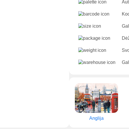
Aut
Kod
Gal
Dėž
Svo
Gal
Anglija