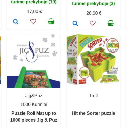
turime prekyboje (19)
turime prekyboje (3)
17,00 €
20,00 €
Jig&Puz
Trefl
1000 Kūriniai
Puzzle Roll Mat up to
Hit the Sorter puzzle
1000 pieces Jig & Puz