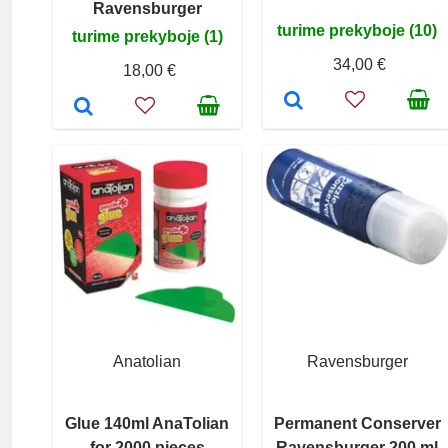
Ravensburger
turime prekyboje (10)
turime prekyboje (1)
34,00 €
18,00 €
Anatolian
Ravensburger
Glue 140ml AnaTolian
Permanent Conserver
for 2000 pieces
Ravensburger 200 ml