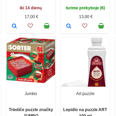
iki 14 dienų
turime prekyboje (6)
17,00 €
13,00 €
Jumbo
Art puzzle
Triediče puzzle značky
Lepidlo na puzzle ART
JUMBO
100 ml