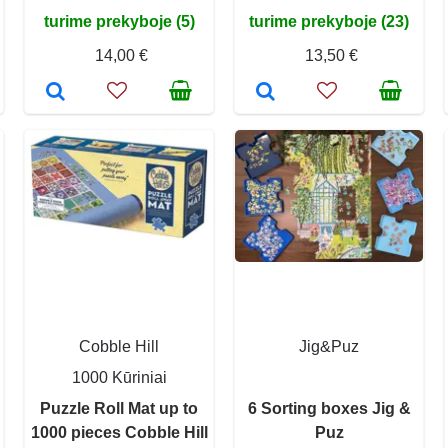
turime prekyboje (5)
turime prekyboje (23)
14,00 €
13,50 €
Cobble Hill
Jig&Puz
1000 Kūriniai
Puzzle Roll Mat up to
6 Sorting boxes Jig &
1000 pieces Cobble Hill
Puz