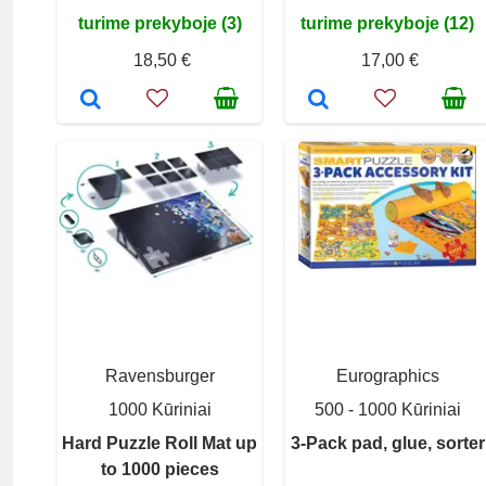
turime prekyboje (3)
turime prekyboje (12)
18,50 €
17,00 €
Ravensburger
Eurographics
1000 Kūriniai
500 - 1000 Kūriniai
Hard Puzzle Roll Mat up
3-Pack pad, glue, sorter
to 1000 pieces