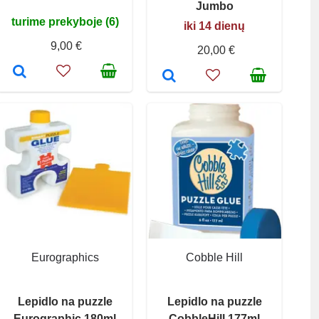
Jumbo
turime prekyboje (6)
iki 14 dienų
9,00 €
20,00 €
Eurographics
Cobble Hill
Lepidlo na puzzle
Lepidlo na puzzle
Eurographic 180ml
CobbleHill 177ml