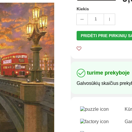
Kiekis
1
PRIDĖTI PRIE PIRKINIŲ 
turime prekyboje
Galvosūkių skaičius preky
Kūr
Gam