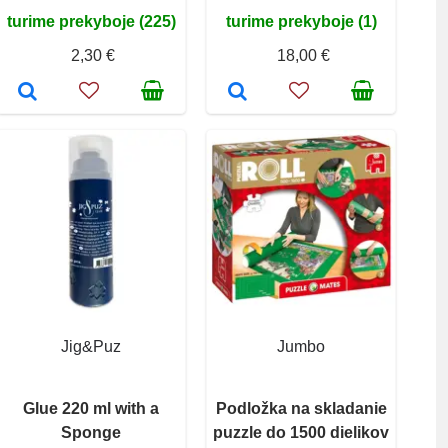
turime prekyboje (225)
turime prekyboje (1)
2,30 €
18,00 €
Jig&Puz
Jumbo
Glue 220 ml with a
Podložka na skladanie
Sponge
puzzle do 1500 dielikov