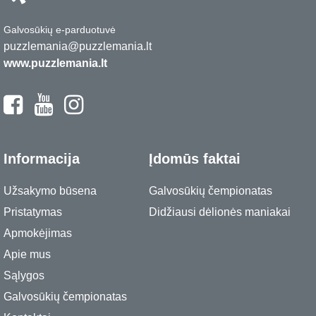
Galvosūkių e-parduotuvė
puzzlemania@puzzlemania.lt
www.puzzlemania.lt
Informacija
Įdomūs faktai
Užsakymo būsena
Galvosūkių čempionatas
Pristatymas
Didžiausi dėlionės maniakai
Apmokėjimas
Apie mus
Sąlygos
Galvosūkių čempionatas