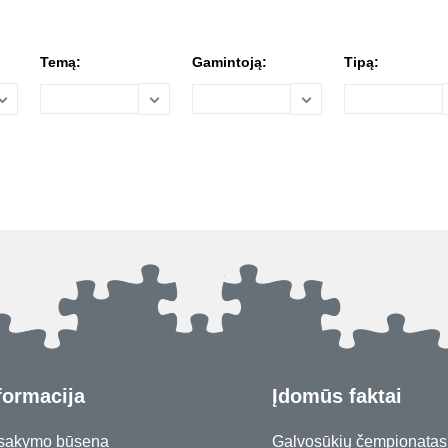
Temą:
Gamintoją:
Tipą:
formacija
Įdomūs faktai
sakymo būsena
Galvosūkių čempionatas