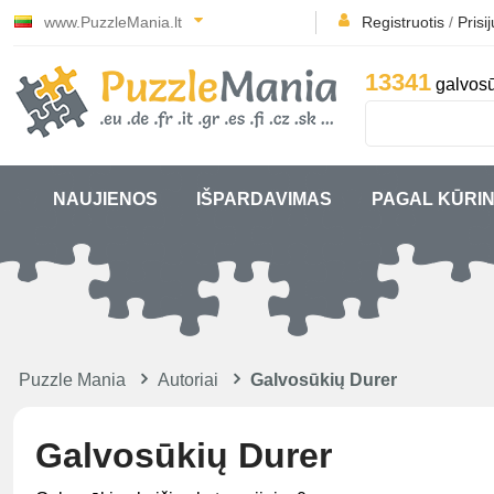
www.PuzzleMania.lt
Registruotis
/
Prisi
13341
galvosū
NAUJIENOS
IŠPARDAVIMAS
PAGAL KŪRIN
Puzzle Mania
Autoriai
Galvosūkių Durer
Galvosūkių Durer