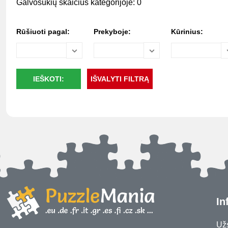
Galvosūkių skaičius kategorijoje: 0
Rūšiuoti pagal:
Prekyboje:
Kūrinius:
In
Už