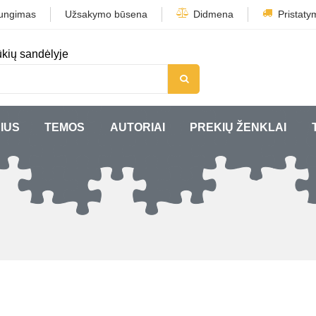
jungimas
Užsakymo būsena
Didmena
Pristaty
kių sandėlyje
IUS
TEMOS
AUTORIAI
PREKIŲ ŽENKLAI