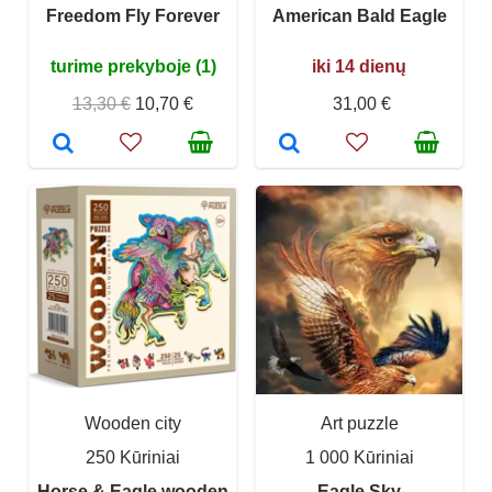
Freedom Fly Forever
American Bald Eagle
turime prekyboje (1)
iki 14 dienų
13,30 €
10,70 €
31,00 €
Wooden city
Art puzzle
250 Kūriniai
1 000 Kūriniai
Horse & Eagle wooden
Eagle Sky