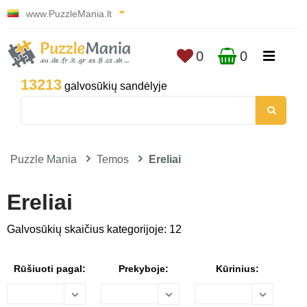
www.PuzzleMania.lt
0
0
13213
galvosūkių sandėlyje
Puzzle Mania
Temos
Ereliai
Ereliai
Galvosūkių skaičius kategorijoje: 12
Rūšiuoti pagal:
Prekyboje:
Kūrinius: