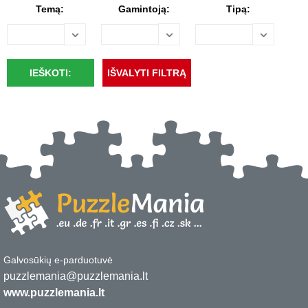
Temą:
Gamintoją:
Tipą:
Galvosūkių e-parduotuvė
puzzlemania@puzzlemania.lt
www.puzzlemania.lt