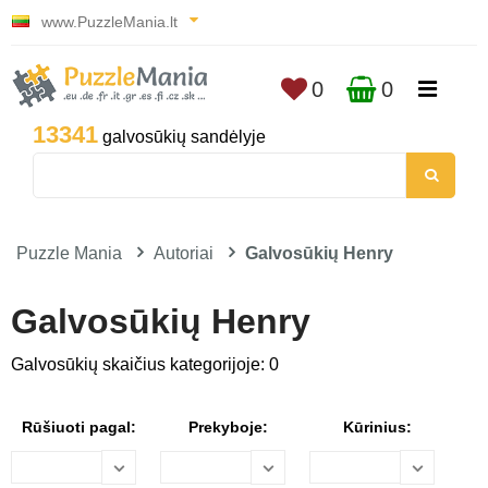
www.PuzzleMania.lt
0
0
13341
galvosūkių sandėlyje
Puzzle Mania
Autoriai
Galvosūkių Henry
Galvosūkių Henry
Galvosūkių skaičius kategorijoje: 0
Rūšiuoti pagal:
Prekyboje:
Kūrinius: