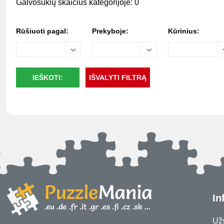
Galvosūkių skaičius kategorijoje: 0
Rūšiuoti pagal:
Prekyboje:
Kūrinius:
In
Už