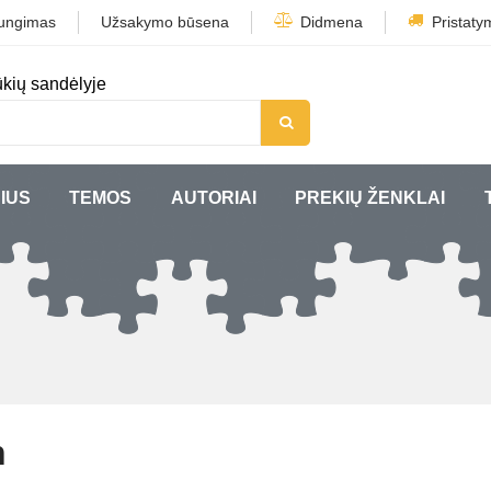
jungimas
Užsakymo būsena
Didmena
Pristaty
kių sandėlyje
IUS
TEMOS
AUTORIAI
PREKIŲ ŽENKLAI
h