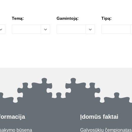
Temą:
Gamintoją:
Tipą:
formacija
Įdomūs faktai
sakymo būsena
Galvosūkių čempionatas