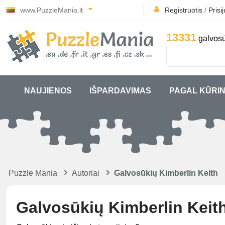
www.PuzzleMania.lt
Registruotis
/
Prisi
13331
galvosū
NAUJIENOS
IŠPARDAVIMAS
PAGAL KŪRIN
Puzzle Mania
Autoriai
Galvosūkių Kimberlin Keith
Galvosūkių Kimberlin Keit