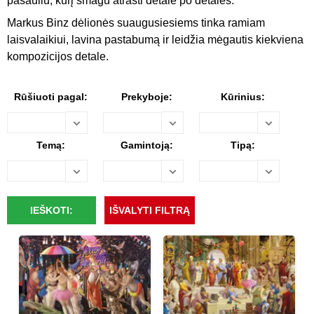
pasauliu, kurį smagu atrasti detalė po detalės.
Markus Binz dėlionės suaugusiesiems tinka ramiam
laisvalaikiui, lavina pastabumą ir leidžia mėgautis kiekviena
kompozicijos detale.
Rūšiuoti pagal:
Prekyboje:
Kūrinius:
Temą:
Gamintoją:
Tipą: