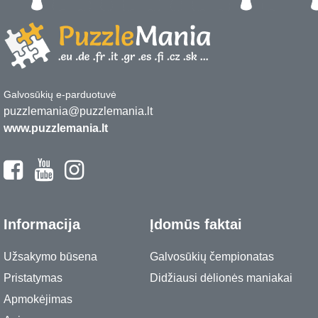
Galvosūkių e-parduotuvė
puzzlemania@puzzlemania.lt
www.puzzlemania.lt
Informacija
Įdomūs faktai
Užsakymo būsena
Galvosūkių čempionatas
Pristatymas
Didžiausi dėlionės maniakai
Apmokėjimas