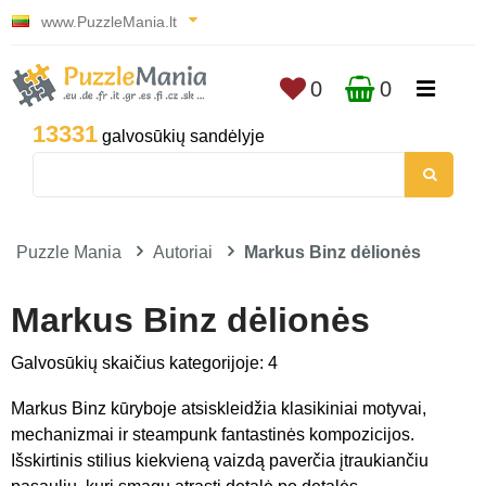
www.PuzzleMania.lt
0
0
13331
galvosūkių sandėlyje
Puzzle Mania
Autoriai
Markus Binz dėlionės
Markus Binz dėlionės
Galvosūkių skaičius kategorijoje: 4
Markus Binz kūryboje atsiskleidžia klasikiniai motyvai,
mechanizmai ir steampunk fantastinės kompozicijos.
Išskirtinis stilius kiekvieną vaizdą paverčia įtraukiančiu