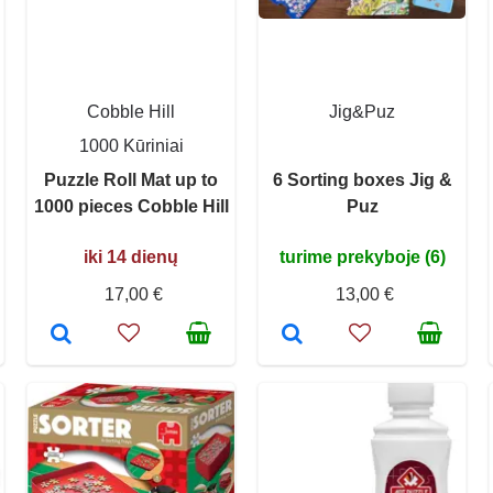
Cobble Hill
Jig&Puz
1000 Kūriniai
Puzzle Roll Mat up to
6 Sorting boxes Jig &
1000 pieces Cobble Hill
Puz
iki 14 dienų
turime prekyboje (6)
17,00 €
13,00 €