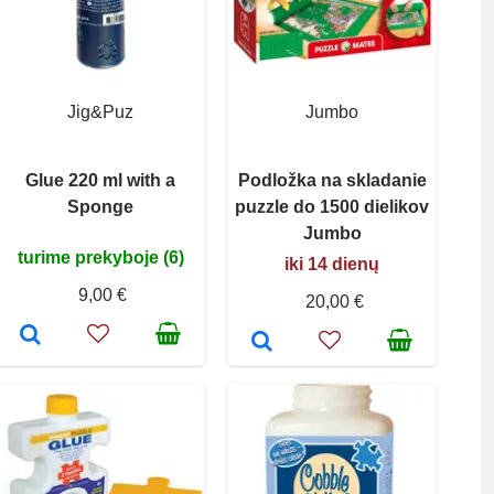
Jig&Puz
Jumbo
Glue 220 ml with a
Podložka na skladanie
Sponge
puzzle do 1500 dielikov
Jumbo
turime prekyboje (6)
iki 14 dienų
9,00 €
20,00 €