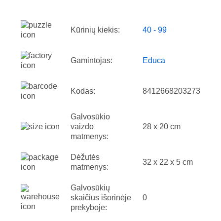
Kūrinių kiekis:
40 - 99
Gamintojas:
Educa
Kodas:
8412668203273
Galvosūkio
vaizdo
28 x 20 cm
matmenys:
Dėžutės
32 x 22 x 5 cm
matmenys:
Galvosūkių
skaičius išorinėje
0
prekyboje: