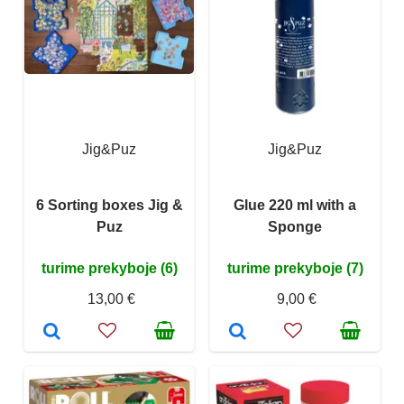
Jig&Puz
Jig&Puz
6 Sorting boxes Jig &
Glue 220 ml with a
Puz
Sponge
turime prekyboje (6)
turime prekyboje (7)
13,00 €
9,00 €