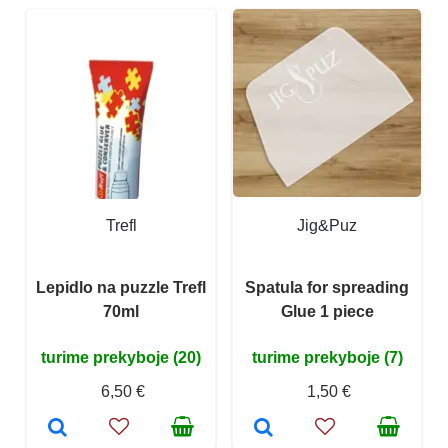
Trefl
Jig&Puz
Lepidlo na puzzle Trefl
Spatula for spreading
70ml
Glue 1 piece
turime prekyboje (20)
turime prekyboje (7)
6,50 €
1,50 €