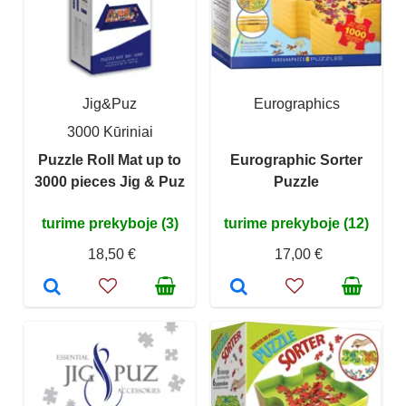
Jig&Puz
Eurographics
3000 Kūriniai
Puzzle Roll Mat up to
Eurographic Sorter
3000 pieces Jig & Puz
Puzzle
turime prekyboje (3)
turime prekyboje (12)
18,50 €
17,00 €