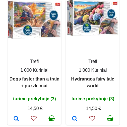
Trefl
Trefl
1 000 Kūriniai
1 000 Kūriniai
Dogs faster than a train
Hydrangea fairy tale
+ puzzle mat
world
turime prekyboje (3)
turime prekyboje (3)
14,50 €
14,50 €