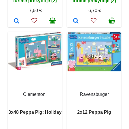
turime prekyboje (2)
turime prekyboje (2)
7,60 €
6,70 €
Clementoni
Ravensburger
3x48 Peppa Pig: Holiday
2x12 Peppa Pig