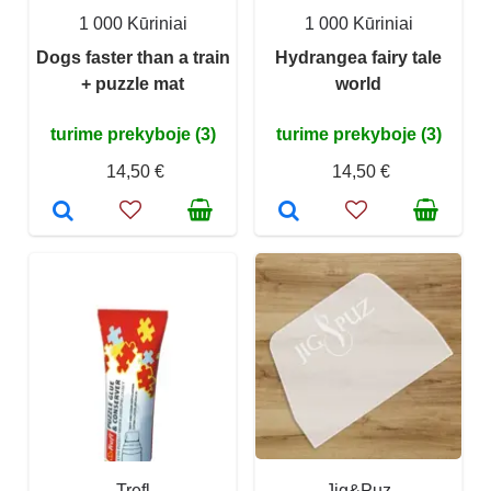
1 000 Kūriniai
1 000 Kūriniai
Dogs faster than a train
Hydrangea fairy tale
+ puzzle mat
world
turime prekyboje (3)
turime prekyboje (3)
14,50 €
14,50 €
Trefl
Jig&Puz