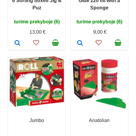
6 Sorting boxes Jig &
Glue 220 ml with a
Puz
Sponge
turime prekyboje (6)
turime prekyboje (6)
13,00 €
9,00 €
Jumbo
Anatolian