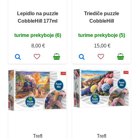
Lepidlo na puzzle
Triediče puzzle
CobbleHill 177ml
CobbleHill
turime prekyboje (6)
turime prekyboje (5)
8,00 €
15,00 €
Trefl
Trefl