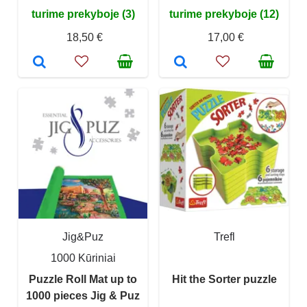
turime prekyboje (3)
turime prekyboje (12)
18,50 €
17,00 €
Jig&Puz
Trefl
1000 Kūriniai
Puzzle Roll Mat up to
Hit the Sorter puzzle
1000 pieces Jig & Puz