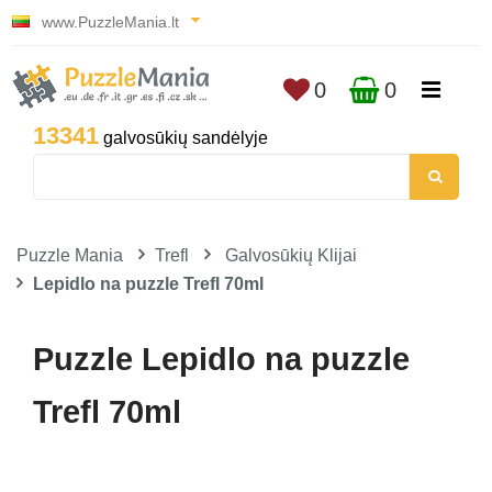
www.PuzzleMania.lt
0
0
13341
galvosūkių sandėlyje
Puzzle Mania
Trefl
Galvosūkių Klijai
Lepidlo na puzzle Trefl 70ml
Puzzle Lepidlo na puzzle
Trefl 70ml