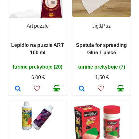
Art puzzle
Jig&Puz
Lepidlo na puzzle ART
Spatula for spreading
100 ml
Glue 1 piece
turime prekyboje (20)
turime prekyboje (7)
6,00 €
1,50 €