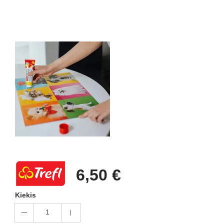
6,50 €
Kiekis
1