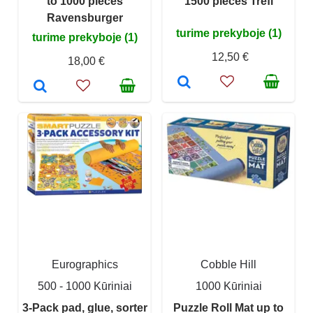
to 1000 pieces
1500 pieces Trefl
Ravensburger
turime prekyboje (1)
turime prekyboje (1)
12,50 €
18,00 €
Eurographics
Cobble Hill
500 - 1000 Kūriniai
1000 Kūriniai
3-Pack pad, glue, sorter
Puzzle Roll Mat up to