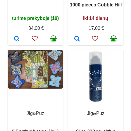
1000 pieces Cobble Hill
turime prekyboje (10)
iki 14 dienų
34,00 €
17,00 €
Jig&Puz
Jig&Puz