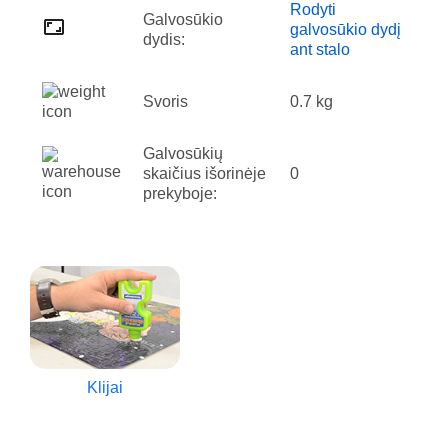
Rodyti
Galvosūkio
galvosūkio dydį
dydis:
ant stalo
Svoris
0.7 kg
Galvosūkių
skaičius išorinėje
0
prekyboje:
Klijai