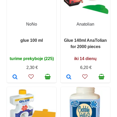
NoNo
Anatolian
glue 100 ml
Glue 140ml AnaTolian
for 2000 pieces
turime prekyboje (225)
iki 14 dienų
2,30 €
6,20 €