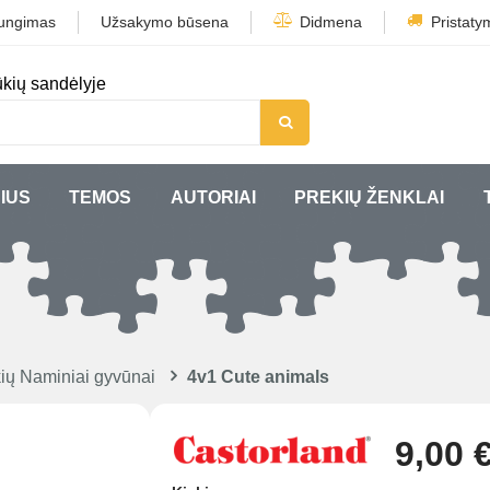
jungimas
Užsakymo būsena
Didmena
Pristaty
kių sandėlyje
IUS
TEMOS
AUTORIAI
PREKIŲ ŽENKLAI
ių Naminiai gyvūnai
4v1 Cute animals
9,00 