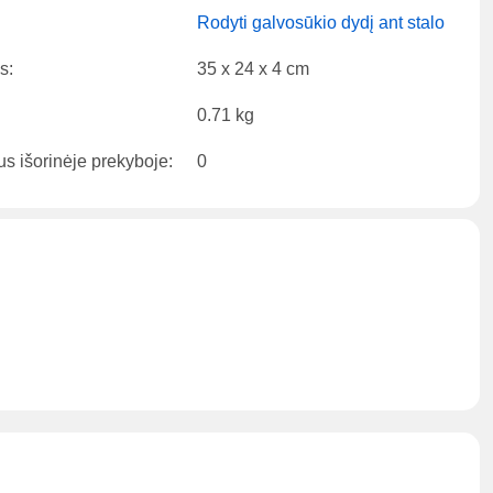
Rodyti galvosūkio dydį ant stalo
s:
35 x 24 x 4 cm
0.71 kg
us išorinėje prekyboje:
0