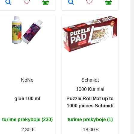
NoNo
Schmidt
1000 Kūriniai
glue 100 ml
Puzzle Roll Mat up to
1000 pieces Schmidt
turime prekyboje (230)
turime prekyboje (1)
2,30 €
18,00 €