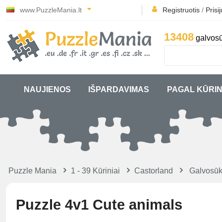
www.PuzzleMania.lt
Registruotis
/
Prisi
13408
galvosū
NAUJIENOS
IŠPARDAVIMAS
PAGAL KŪRIN
Puzzle Mania
1 - 39 Kūriniai
Castorland
Galvosūk
Puzzle 4v1 Cute animals