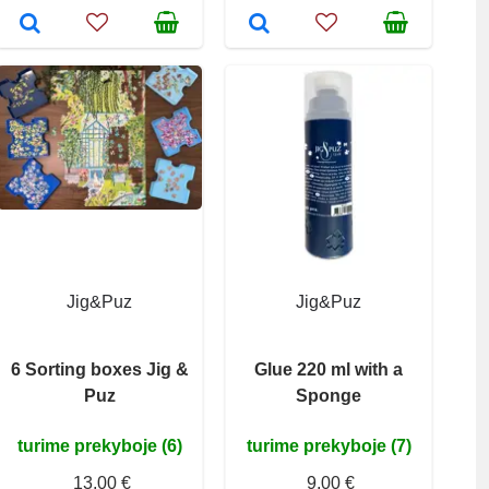
Jig&Puz
Jig&Puz
6 Sorting boxes Jig &
Glue 220 ml with a
Puz
Sponge
turime prekyboje (6)
turime prekyboje (7)
13,00 €
9,00 €