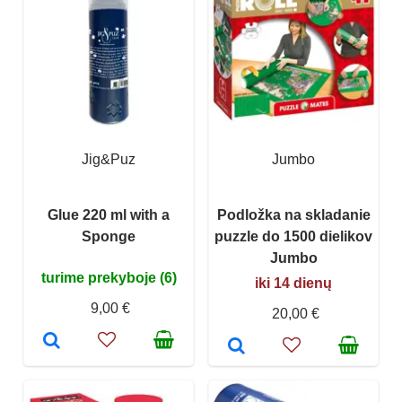
Jig&Puz
Jumbo
Glue 220 ml with a
Podložka na skladanie
Sponge
puzzle do 1500 dielikov
Jumbo
turime prekyboje (6)
iki 14 dienų
9,00 €
20,00 €