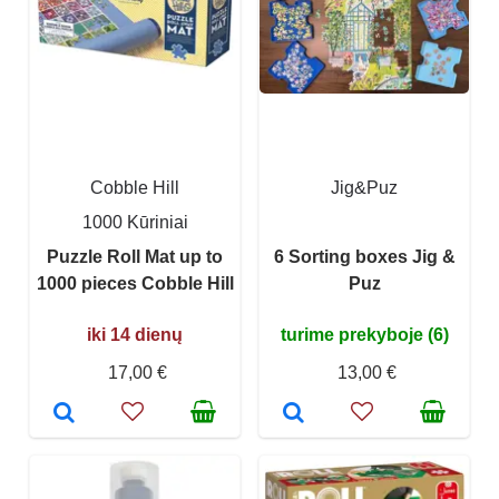
Cobble Hill
Jig&Puz
1000 Kūriniai
Puzzle Roll Mat up to
6 Sorting boxes Jig &
1000 pieces Cobble Hill
Puz
iki 14 dienų
turime prekyboje (6)
17,00 €
13,00 €