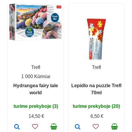
Trefl
Trefl
1 000 Kūriniai
Hydrangea fairy tale
Lepidlo na puzzle Trefl
world
70ml
turime prekyboje (3)
turime prekyboje (20)
14,50 €
6,50 €