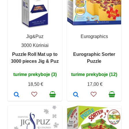
Jig&Puz
Eurographics
3000 Kūriniai
Puzzle Roll Mat up to
Eurographic Sorter
3000 pieces Jig & Puz
Puzzle
turime prekyboje (3)
turime prekyboje (12)
18,50 €
17,00 €