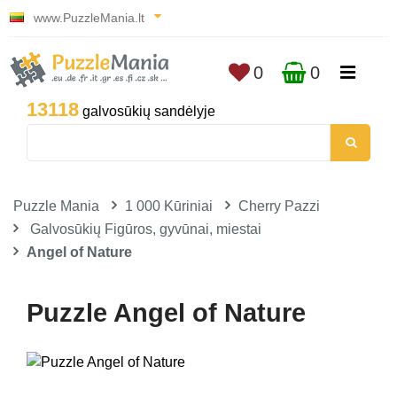
www.PuzzleMania.lt
0
0
13118
galvosūkių sandėlyje
Puzzle Mania
1 000 Kūriniai
Cherry Pazzi
Galvosūkių Figūros, gyvūnai, miestai
Angel of Nature
Puzzle Angel of Nature