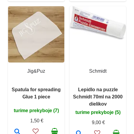
Jig&Puz
Schmidt
Spatula for spreading
Lepidlo na puzzle
Glue 1 piece
Schmidt 70ml na 2000
dielikov
turime prekyboje (7)
turime prekyboje (5)
1,50 €
9,00 €