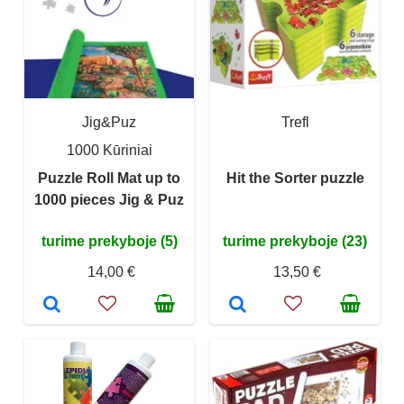
Jig&Puz
Trefl
1000 Kūriniai
Puzzle Roll Mat up to
Hit the Sorter puzzle
1000 pieces Jig & Puz
turime prekyboje (5)
turime prekyboje (23)
14,00 €
13,50 €