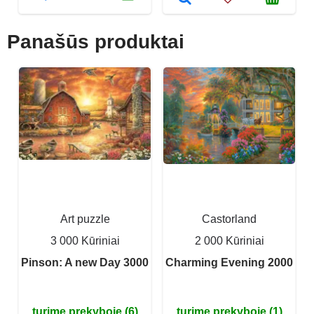
Panašūs produktai
Art puzzle
Castorland
3 000 Kūriniai
2 000 Kūriniai
Pinson: A new Day 3000
Charming Evening 2000
turime prekyboje (6)
turime prekyboje (1)