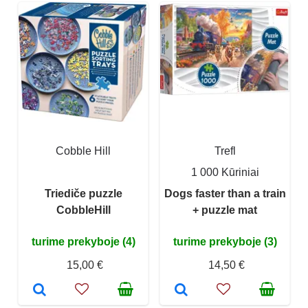
Cobble Hill
Trefl
1 000 Kūriniai
Triediče puzzle
Dogs faster than a train
CobbleHill
+ puzzle mat
turime prekyboje (4)
turime prekyboje (3)
15,00 €
14,50 €