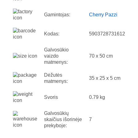
Gamintojas:
Cherry Pazzi
Kodas:
5903728731612
Galvosūkio
vaizdo
70 x 50 cm
matmenys:
Dėžutės
35 x 25 x 5 cm
matmenys:
Svoris
0.79 kg
Galvosūkių
skaičius išorinėje
7
prekyboje: