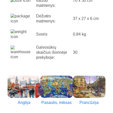
vaizdo
70 x 50 cm
matmenys:
Dėžutės
37 x 27 x 6 cm
matmenys:
Svoris
0.84 kg
Galvosūkių
skaičius išorinėje
30
prekyboje:
Anglija
Pasaulis, miksas
Prancūzija