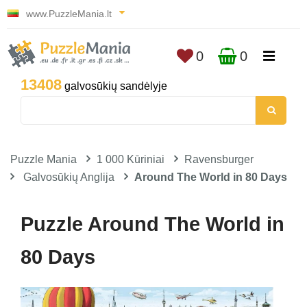
www.PuzzleMania.lt
0
0
13408
galvosūkių sandėlyje
Puzzle Mania
1 000 Kūriniai
Ravensburger
Galvosūkių Anglija
Around The World in 80 Days
Puzzle Around The World in
80 Days