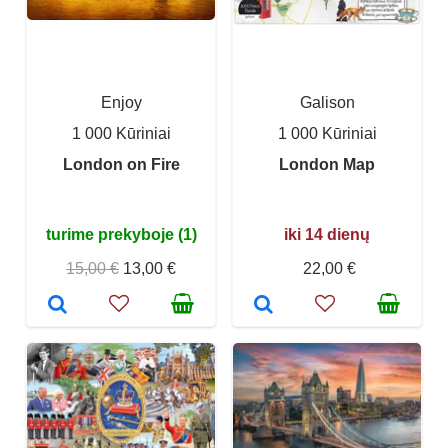
Enjoy
Galison
1 000 Kūriniai
1 000 Kūriniai
London on Fire
London Map
turime prekyboje (1)
iki 14 dienų
15,00 €
13,00 €
22,00 €