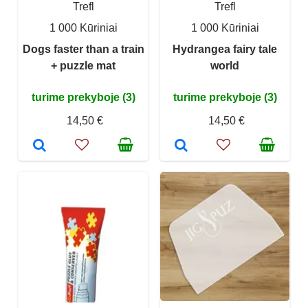
Trefl
Trefl
1 000 Kūriniai
1 000 Kūriniai
Dogs faster than a train
Hydrangea fairy tale
+ puzzle mat
world
turime prekyboje (3)
turime prekyboje (3)
14,50 €
14,50 €