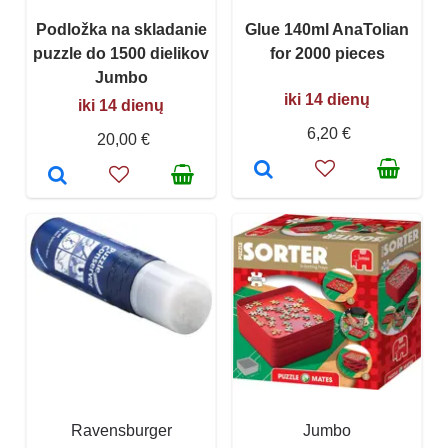
Podložka na skladanie
Glue 140ml AnaTolian
puzzle do 1500 dielikov
for 2000 pieces
Jumbo
iki 14 dienų
iki 14 dienų
6,20 €
20,00 €
Ravensburger
Jumbo