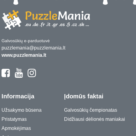
Galvosūkių e-parduotuvė
puzzlemania@puzzlemania.lt
www.puzzlemania.lt
Informacija
Įdomūs faktai
Užsakymo būsena
Galvosūkių čempionatas
Pristatymas
Didžiausi dėlionės maniakai
Apmokėjimas