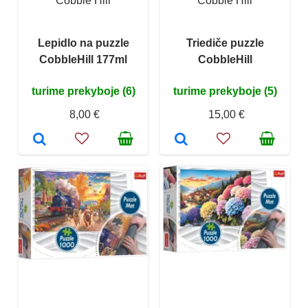
Cobble Hill
Cobble Hill
Lepidlo na puzzle
Triediče puzzle
CobbleHill 177ml
CobbleHill
turime prekyboje (6)
turime prekyboje (5)
8,00 €
15,00 €