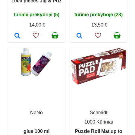
1000 pieces Jig & Puz
turime prekyboje (5)
turime prekyboje (23)
14,00 €
13,50 €
NoNo
Schmidt
1000 Kūriniai
glue 100 ml
Puzzle Roll Mat up to