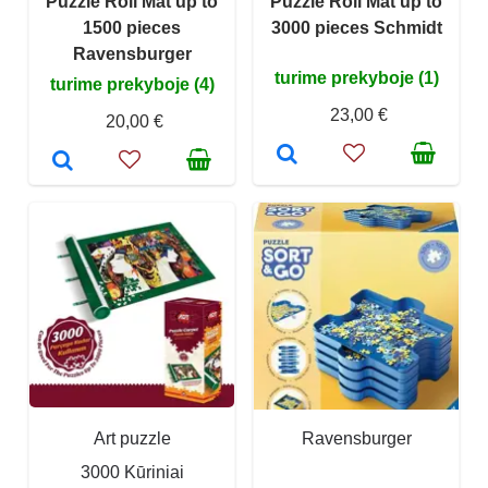
Puzzle Roll Mat up to
Puzzle Roll Mat up to
1500 pieces
3000 pieces Schmidt
Ravensburger
turime prekyboje (1)
turime prekyboje (4)
23,00 €
20,00 €
Art puzzle
Ravensburger
3000 Kūriniai