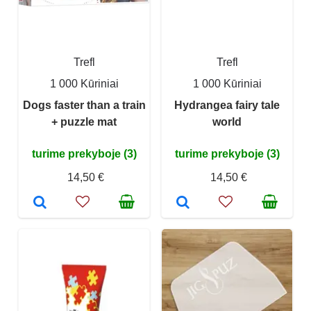
Trefl
Trefl
1 000 Kūriniai
1 000 Kūriniai
Dogs faster than a train
Hydrangea fairy tale
+ puzzle mat
world
turime prekyboje (3)
turime prekyboje (3)
14,50 €
14,50 €