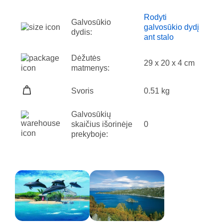
Rodyti
Galvosūkio
galvosūkio dydį
dydis:
ant stalo
Dėžutės
29 x 20 x 4 cm
matmenys:
Svoris
0.51 kg
Galvosūkių
skaičius išorinėje
0
prekyboje: