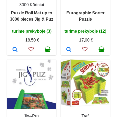
3000 Kūriniai
Puzzle Roll Mat up to
Eurographic Sorter
3000 pieces Jig & Puz
Puzzle
turime prekyboje (3)
turime prekyboje (12)
18,50 €
17,00 €
Jig&Puz
Trefl