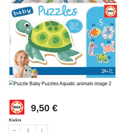
9,50 €
Kiekis
1