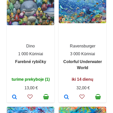
Dino
Ravensburger
1 000 Kūriniai
3 000 Kūriniai
Farebné rybičky
Colorful Underwater
World
turime prekyboje (1)
iki 14 dienų
13,00 €
32,00 €