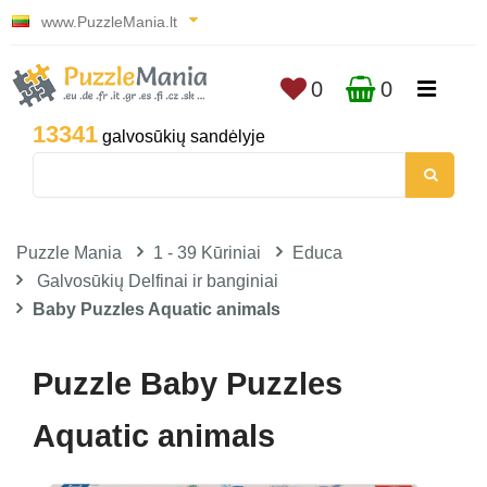
www.PuzzleMania.lt
0
0
13341
galvosūkių sandėlyje
Puzzle Mania
1 - 39 Kūriniai
Educa
Galvosūkių Delfinai ir banginiai
Baby Puzzles Aquatic animals
Puzzle Baby Puzzles
Aquatic animals