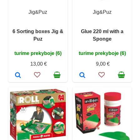
Jig&Puz
Jig&Puz
6 Sorting boxes Jig &
Glue 220 ml with a
Puz
Sponge
turime prekyboje (6)
turime prekyboje (6)
13,00 €
9,00 €