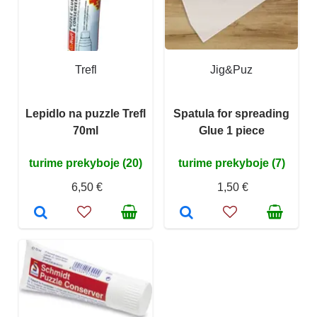
Trefl
Jig&Puz
Lepidlo na puzzle Trefl
Spatula for spreading
70ml
Glue 1 piece
turime prekyboje (20)
turime prekyboje (7)
6,50 €
1,50 €