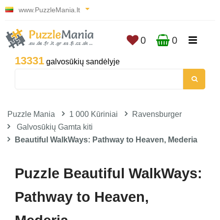
www.PuzzleMania.lt
0
0
13331
galvosūkių sandėlyje
Puzzle Mania
1 000 Kūriniai
Ravensburger
Galvosūkių Gamta kiti
Beautiful WalkWays: Pathway to Heaven, Mederia
Puzzle Beautiful WalkWays:
Pathway to Heaven,