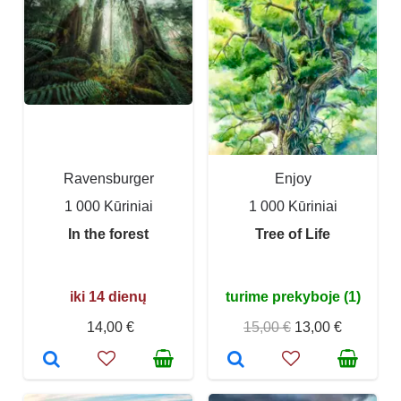
Ravensburger
Enjoy
1 000 Kūriniai
1 000 Kūriniai
In the forest
Tree of Life
iki 14 dienų
turime prekyboje (1)
14,00 €
15,00 €
13,00 €