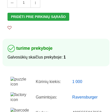
1
PRIDĖTI PRIE PIRKINIŲ SĄRAŠO
turime prekyboje
Galvosūkių skaičius prekyboje:
1
Kūrinių kiekis:
1 000
Gamintojas:
Ravensburger