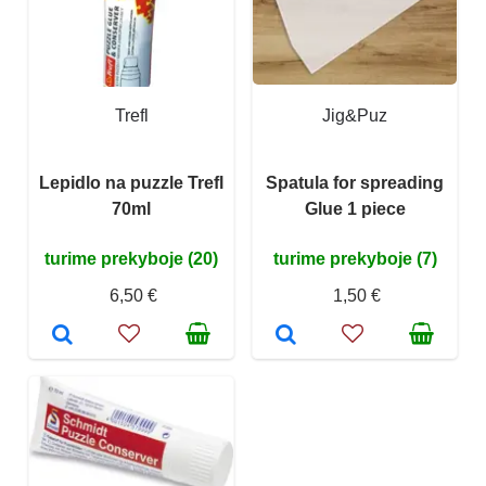
Trefl
Jig&Puz
Lepidlo na puzzle Trefl
Spatula for spreading
70ml
Glue 1 piece
turime prekyboje (20)
turime prekyboje (7)
6,50 €
1,50 €