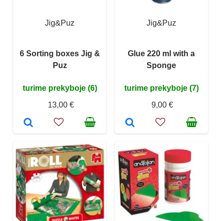
Jig&Puz
Jig&Puz
6 Sorting boxes Jig &
Glue 220 ml with a
Puz
Sponge
turime prekyboje (6)
turime prekyboje (7)
13,00 €
9,00 €