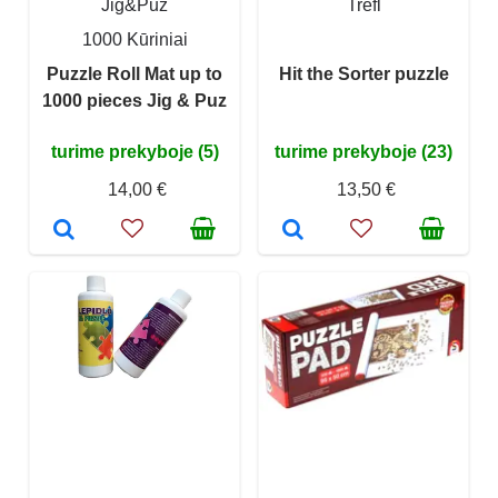
Jig&Puz
Trefl
1000 Kūriniai
Puzzle Roll Mat up to
Hit the Sorter puzzle
1000 pieces Jig & Puz
turime prekyboje (5)
turime prekyboje (23)
14,00 €
13,50 €