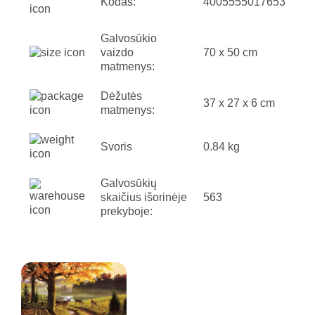
Kodas:
4005555017653
Galvosūkio
vaizdo
70 x 50 cm
matmenys:
Dėžutės
37 x 27 x 6 cm
matmenys:
Svoris
0.84 kg
Galvosūkių
skaičius išorinėje
563
prekyboje: