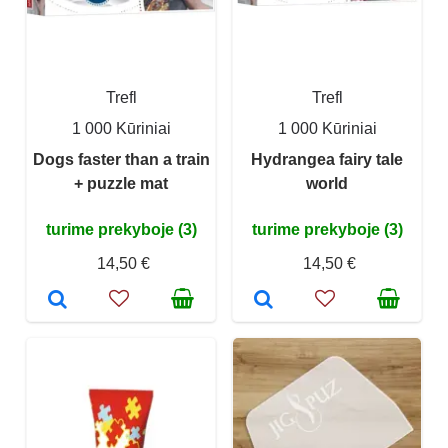
Trefl
Trefl
1 000 Kūriniai
1 000 Kūriniai
Dogs faster than a train
Hydrangea fairy tale
+ puzzle mat
world
turime prekyboje (3)
turime prekyboje (3)
14,50 €
14,50 €