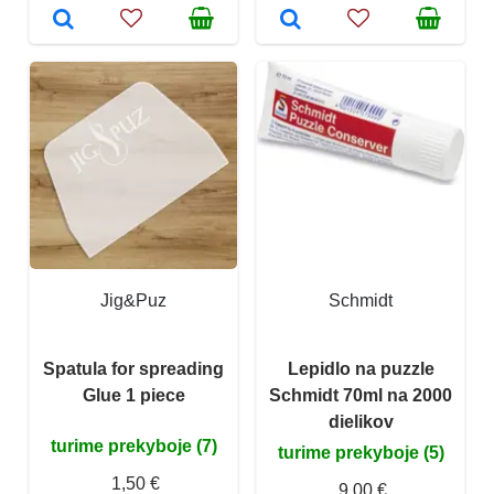
Jig&Puz
Schmidt
Spatula for spreading
Lepidlo na puzzle
Glue 1 piece
Schmidt 70ml na 2000
dielikov
turime prekyboje (7)
turime prekyboje (5)
1,50 €
9,00 €