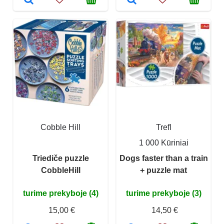
Cobble Hill
Trefl
1 000 Kūriniai
Triediče puzzle
Dogs faster than a train
CobbleHill
+ puzzle mat
turime prekyboje (4)
turime prekyboje (3)
15,00 €
14,50 €