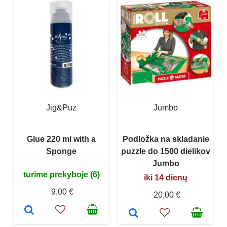
Jig&Puz
Jumbo
Glue 220 ml with a
Podložka na skladanie
Sponge
puzzle do 1500 dielikov
Jumbo
turime prekyboje (6)
iki 14 dienų
9,00 €
20,00 €