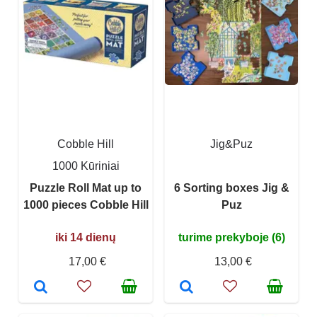
Cobble Hill
Jig&Puz
1000 Kūriniai
Puzzle Roll Mat up to
6 Sorting boxes Jig &
1000 pieces Cobble Hill
Puz
iki 14 dienų
turime prekyboje (6)
17,00 €
13,00 €