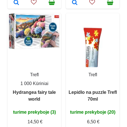
Trefl
Trefl
1 000 Kūriniai
Hydrangea fairy tale
Lepidlo na puzzle Trefl
world
70ml
turime prekyboje (3)
turime prekyboje (20)
14,50 €
6,50 €