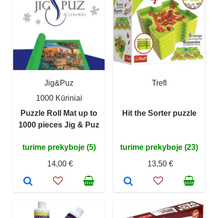
Jig&Puz
Trefl
1000 Kūriniai
Puzzle Roll Mat up to
Hit the Sorter puzzle
1000 pieces Jig & Puz
turime prekyboje (5)
turime prekyboje (23)
14,00 €
13,50 €