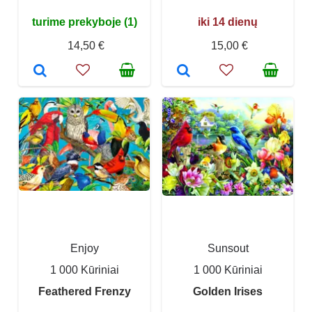
turime prekyboje (1)
iki 14 dienų
14,50 €
15,00 €
Enjoy
Sunsout
1 000 Kūriniai
1 000 Kūriniai
Feathered Frenzy
Golden Irises