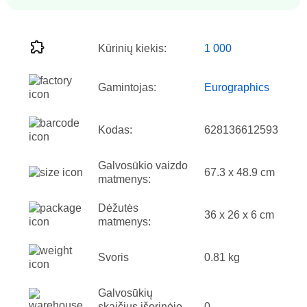
Kūrinių kiekis:
1 000
Gamintojas:
Eurographics
Kodas:
628136612593
Galvosūkio vaizdo
67.3 x 48.9 cm
matmenys:
Dėžutės
36 x 26 x 6 cm
matmenys:
Svoris
0.81 kg
Galvosūkių
skaičius išorinėje
0