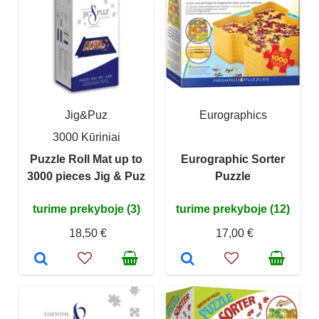
Jig&Puz
Eurographics
3000 Kūriniai
Puzzle Roll Mat up to
Eurographic Sorter
3000 pieces Jig & Puz
Puzzle
turime prekyboje (3)
turime prekyboje (12)
18,50 €
17,00 €