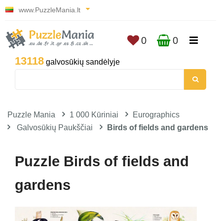
www.PuzzleMania.lt
0
0
13118
galvosūkių sandėlyje
Puzzle Mania
1 000 Kūriniai
Eurographics
Galvosūkių Paukščiai
Birds of fields and gardens
Puzzle Birds of fields and
gardens