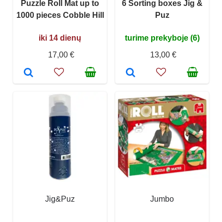
Puzzle Roll Mat up to
6 Sorting boxes Jig &
1000 pieces Cobble Hill
Puz
iki 14 dienų
turime prekyboje (6)
17,00 €
13,00 €
Jig&Puz
Jumbo