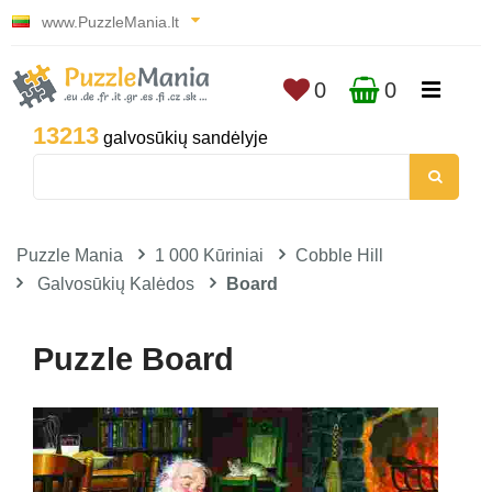
www.PuzzleMania.lt
0
0
13213
galvosūkių sandėlyje
Puzzle Mania
1 000 Kūriniai
Cobble Hill
Galvosūkių Kalėdos
Board
Puzzle Board