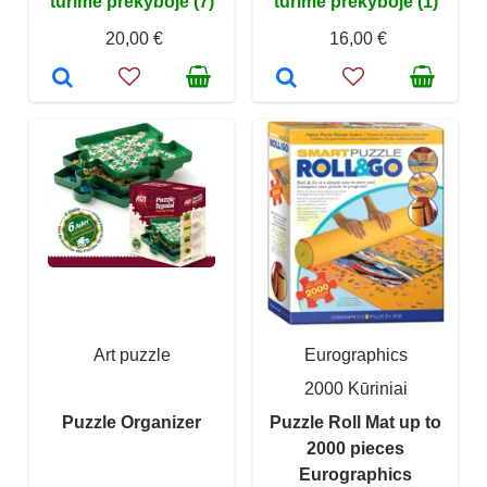
turime prekyboje (7)
turime prekyboje (1)
20,00 €
16,00 €
Art puzzle
Eurographics
2000 Kūriniai
Puzzle Organizer
Puzzle Roll Mat up to
2000 pieces
Eurographics