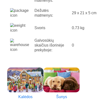
matmenys:
Dėžutės
29 x 21 x 5 cm
matmenys:
Svoris
0.73 kg
Galvosūkių
skaičius išorinėje
0
prekyboje:
Kalėdos
Šunys