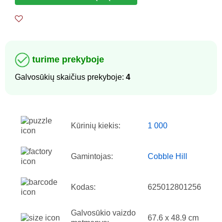
turime prekyboje
Galvosūkių skaičius prekyboje:
4
Kūrinių kiekis:
1 000
Gamintojas:
Cobble Hill
Kodas:
625012801256
Galvosūkio vaizdo
67.6 x 48.9 cm