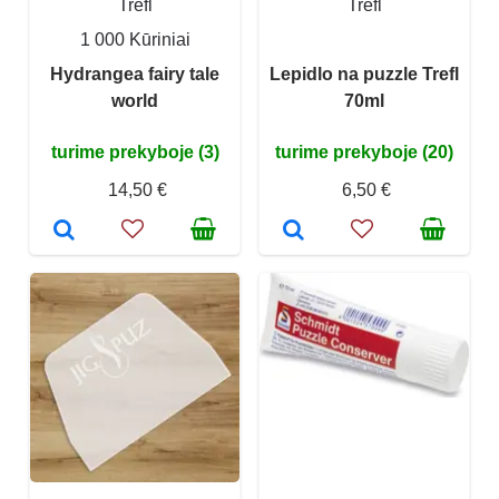
Trefl
Trefl
1 000 Kūriniai
Hydrangea fairy tale
Lepidlo na puzzle Trefl
world
70ml
turime prekyboje (3)
turime prekyboje (20)
14,50 €
6,50 €