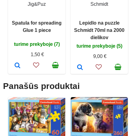
Jig&Puz
Schmidt
Spatula for spreading
Lepidlo na puzzle
Glue 1 piece
Schmidt 70ml na 2000
dielikov
turime prekyboje (7)
turime prekyboje (5)
1,50 €
9,00 €
Panašūs produktai