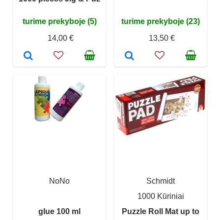
turime prekyboje (5)
turime prekyboje (23)
14,00 €
13,50 €
NoNo
Schmidt
1000 Kūriniai
glue 100 ml
Puzzle Roll Mat up to