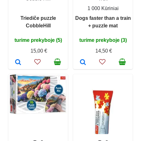
1 000 Kūriniai
Triediče puzzle
Dogs faster than a train
CobbleHill
+ puzzle mat
turime prekyboje (5)
turime prekyboje (3)
15,00 €
14,50 €