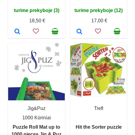
turime prekyboje (3)
turime prekyboje (12)
18,50 €
17,00 €
Jig&Puz
Trefl
1000 Kūriniai
Puzzle Roll Mat up to
Hit the Sorter puzzle
1000 pieces Jig & Puz