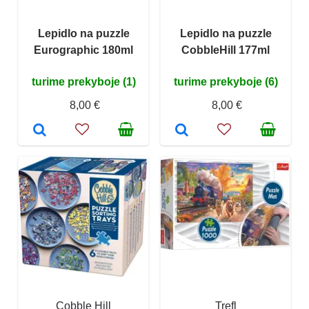
Lepidlo na puzzle
Lepidlo na puzzle
Eurographic 180ml
CobbleHill 177ml
turime prekyboje (1)
turime prekyboje (6)
8,00 €
8,00 €
Cobble Hill
Trefl