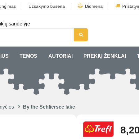
jungimas
Užsakymo būsena
Didmena
Pristaty
kių sandėlyje
IUS
TEMOS
AUTORIAI
PREKIŲ ŽENKLAI
nyčios
By the Schliersee lake
8,20