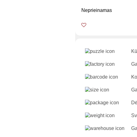
Neprieinamas
Kū
Ga
Ko
Ga
Dė
Sv
Ga