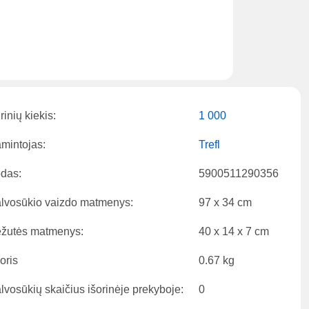
rinių kiekis:
1 000
mintojas:
Trefl
das:
5900511290356
lvosūkio vaizdo matmenys:
97 x 34 cm
žutės matmenys:
40 x 14 x 7 cm
oris
0.67 kg
lvosūkių skaičius išorinėje prekyboje:
0