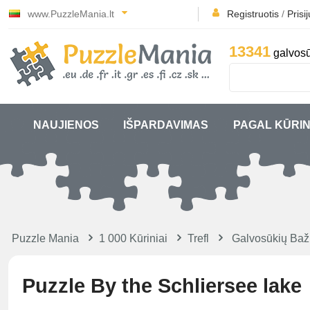
www.PuzzleMania.lt
Registruotis
/
Prisi
13341
galvosū
NAUJIENOS
IŠPARDAVIMAS
PAGAL KŪRIN
Puzzle Mania
1 000 Kūriniai
Trefl
Galvosūkių Baž
Puzzle By the Schliersee lake