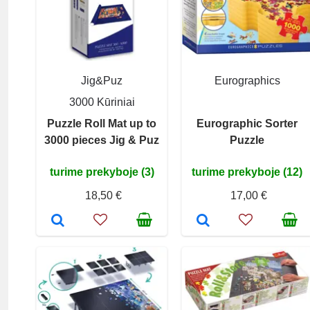
Jig&Puz
Eurographics
3000 Kūriniai
Puzzle Roll Mat up to
Eurographic Sorter
3000 pieces Jig & Puz
Puzzle
turime prekyboje (3)
turime prekyboje (12)
18,50 €
17,00 €