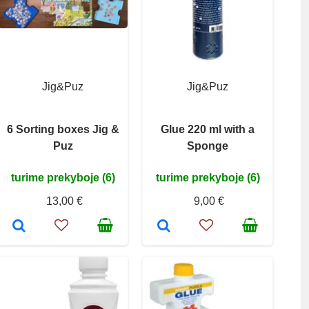
Jig&Puz
Jig&Puz
6 Sorting boxes Jig &
Glue 220 ml with a
Puz
Sponge
turime prekyboje (6)
turime prekyboje (6)
13,00 €
9,00 €