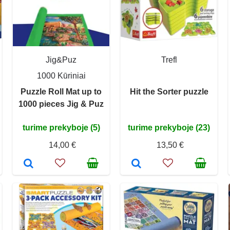
Jig&Puz
Trefl
1000 Kūriniai
Puzzle Roll Mat up to
Hit the Sorter puzzle
1000 pieces Jig & Puz
turime prekyboje (5)
turime prekyboje (23)
14,00 €
13,50 €