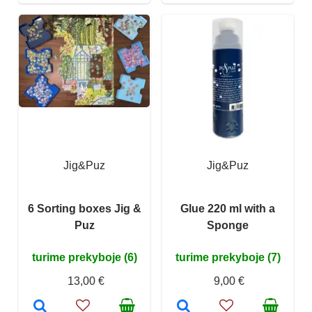
Jig&Puz
Jig&Puz
6 Sorting boxes Jig &
Glue 220 ml with a
Puz
Sponge
turime prekyboje (6)
turime prekyboje (7)
13,00 €
9,00 €