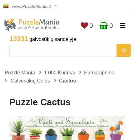
www.PuzzleMania.lt
0
0
13331
galvosūkių sandėlyje
Puzzle Mania
1 000 Kūriniai
Eurographics
Galvosūkių Gėlės
Cactus
Puzzle Cactus