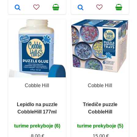
Cobble Hill
Cobble Hill
Lepidlo na puzzle
Triediče puzzle
CobbleHill 177ml
CobbleHill
turime prekyboje (6)
turime prekyboje (5)
8,00 €
15,00 €