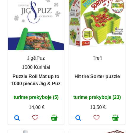
Jig&Puz
Trefl
1000 Kūriniai
Puzzle Roll Mat up to
Hit the Sorter puzzle
1000 pieces Jig & Puz
turime prekyboje (5)
turime prekyboje (23)
14,00 €
13,50 €