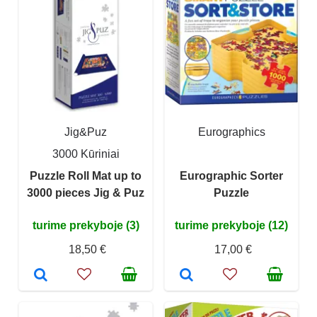
Jig&Puz
Eurographics
3000 Kūriniai
Puzzle Roll Mat up to
Eurographic Sorter
3000 pieces Jig & Puz
Puzzle
turime prekyboje (3)
turime prekyboje (12)
18,50 €
17,00 €