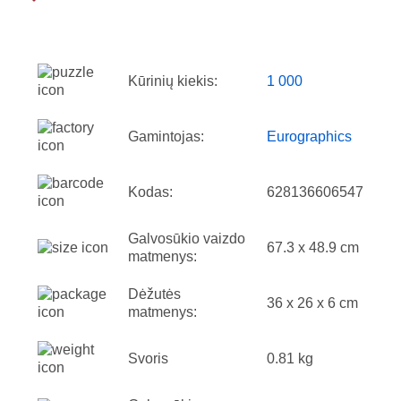
Kūrinių kiekis:
1 000
Gamintojas:
Eurographics
Kodas:
628136606547
Galvosūkio vaizdo
67.3 x 48.9 cm
matmenys:
Dėžutės
36 x 26 x 6 cm
matmenys:
Svoris
0.81 kg