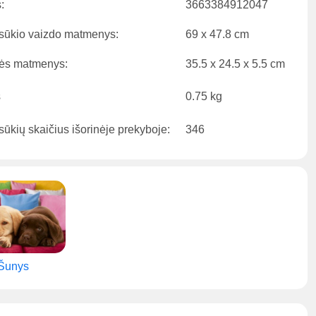
:
3663384912047
sūkio vaizdo matmenys:
69 x 47.8 cm
ės matmenys:
35.5 x 24.5 x 5.5 cm
s
0.75 kg
ūkių skaičius išorinėje prekyboje:
346
Šunys