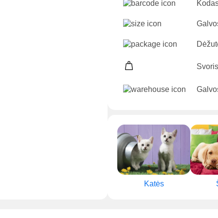
Kodas
Galvo
Dėžut
Svori
Galvos
Katės