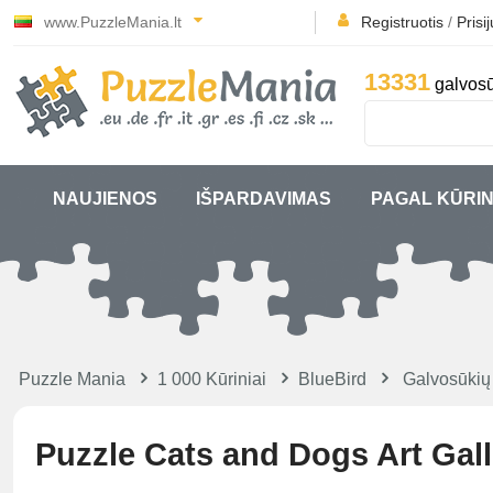
www.PuzzleMania.lt
Registruotis
/
Prisi
13331
galvosū
NAUJIENOS
IŠPARDAVIMAS
PAGAL KŪRIN
Puzzle Mania
1 000 Kūriniai
BlueBird
Galvosūkių
Puzzle Cats and Dogs Art Gall