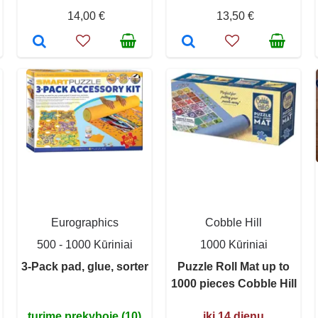
14,00 €
13,50 €
Eurographics
Cobble Hill
500 - 1000 Kūriniai
1000 Kūriniai
3-Pack pad, glue, sorter
Puzzle Roll Mat up to
1000 pieces Cobble Hill
turime prekyboje (10)
iki 14 dienų