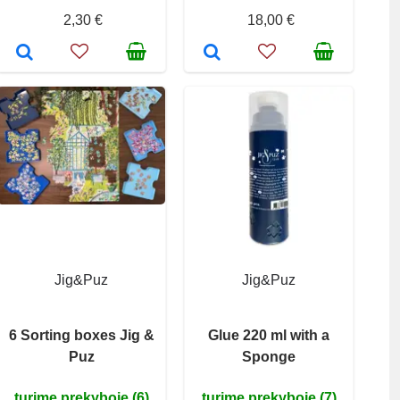
2,30 €
18,00 €
Jig&Puz
Jig&Puz
6 Sorting boxes Jig &
Glue 220 ml with a
Puz
Sponge
turime prekyboje (6)
turime prekyboje (7)