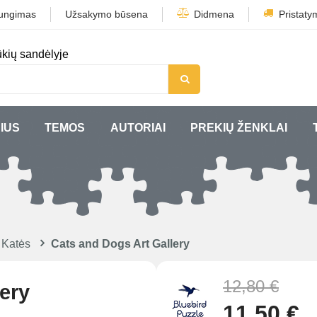
jungimas
Užsakymo būsena
Didmena
Pristaty
kių sandėlyje
IUS
TEMOS
AUTORIAI
PREKIŲ ŽENKLAI
 Katės
Cats and Dogs Art Gallery
12,80 €
ery
11,50 €