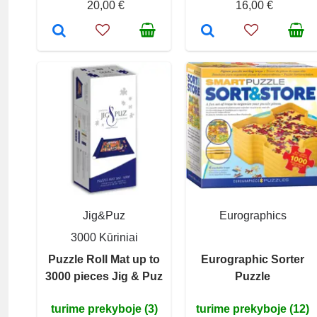
20,00 €
16,00 €
Jig&Puz
Eurographics
3000 Kūriniai
Puzzle Roll Mat up to
Eurographic Sorter
3000 pieces Jig & Puz
Puzzle
turime prekyboje (3)
turime prekyboje (12)