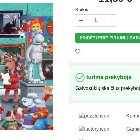
Kiekis
1
PRIDĖTI PRIE PIRKINIŲ SĄ
turime prekyboje
Galvosūkių skaičius prekybo
Kūrini
Gamin