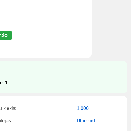
RAŠO
je:
1
ų kiekis:
1 000
tojas:
BlueBird