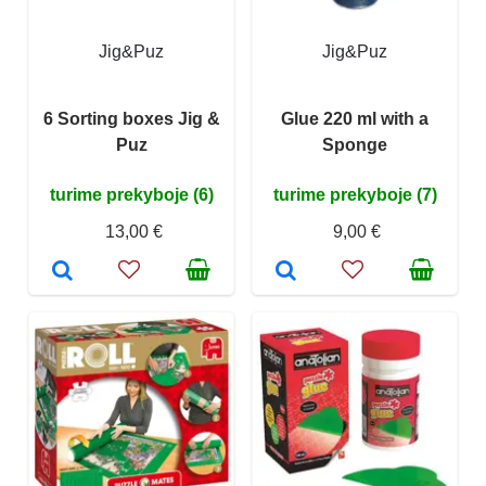
Jig&Puz
Jig&Puz
6 Sorting boxes Jig &
Glue 220 ml with a
Puz
Sponge
turime prekyboje (6)
turime prekyboje (7)
13,00 €
9,00 €