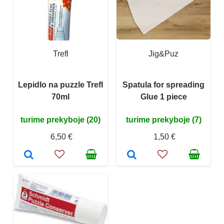
Trefl
Jig&Puz
Lepidlo na puzzle Trefl
Spatula for spreading
70ml
Glue 1 piece
turime prekyboje (20)
turime prekyboje (7)
6,50 €
1,50 €