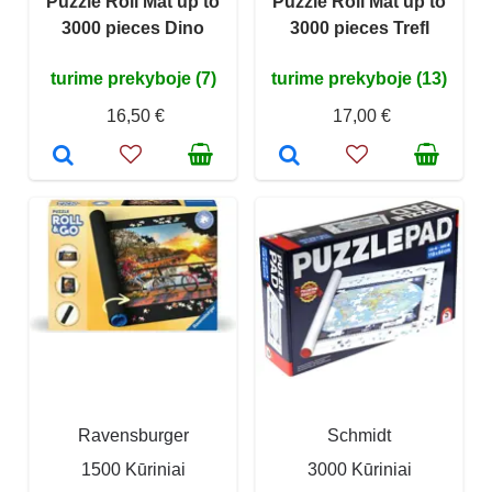
Puzzle Roll Mat up to
Puzzle Roll Mat up to
3000 pieces Dino
3000 pieces Trefl
turime prekyboje (7)
turime prekyboje (13)
16,50 €
17,00 €
Ravensburger
Schmidt
1500 Kūriniai
3000 Kūriniai