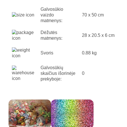
Galvosūkio
vaizdo
70 x 50 cm
matmenys:
Dėžutės
28 x 20.5 x 6 cm
matmenys:
Svoris
0.88 kg
Galvosūkių
skaičius išorinėje
0
prekyboje: