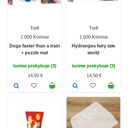
Trefl
Trefl
1 000 Kūriniai
1 000 Kūriniai
Dogs faster than a train
Hydrangea fairy tale
+ puzzle mat
world
turime prekyboje (3)
turime prekyboje (3)
14,50 €
14,50 €