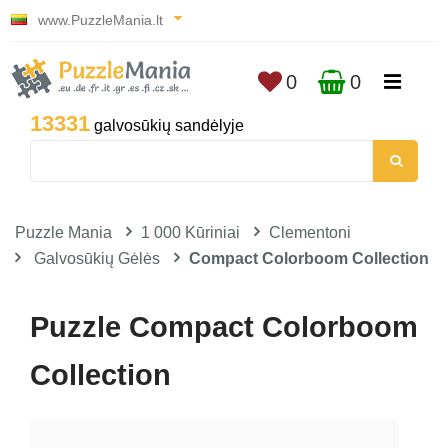
www.PuzzleMania.lt
0
0
13331
galvosūkių sandėlyje
Puzzle Mania
1 000 Kūriniai
Clementoni
Galvosūkių Gėlės
Compact Colorboom Collection
Puzzle Compact Colorboom
Collection