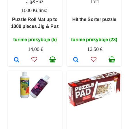
Jig&Puz
Trefl
1000 Kūriniai
Puzzle Roll Mat up to
Hit the Sorter puzzle
1000 pieces Jig & Puz
turime prekyboje (5)
turime prekyboje (23)
14,00 €
13,50 €