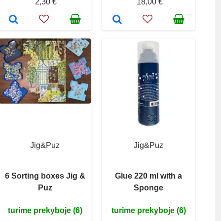
2,30 €
18,00 €
Jig&Puz
Jig&Puz
6 Sorting boxes Jig &
Glue 220 ml with a
Puz
Sponge
turime prekyboje (6)
turime prekyboje (6)