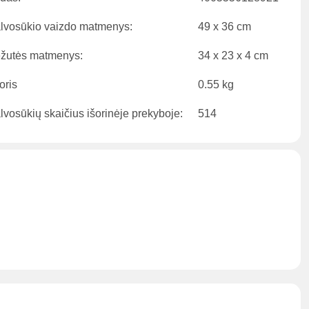
lvosūkio vaizdo matmenys:
49 x 36 cm
žutės matmenys:
34 x 23 x 4 cm
oris
0.55 kg
lvosūkių skaičius išorinėje prekyboje:
514