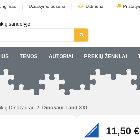
jungimas
Užsakymo būsena
Didmena
Pristaty
kių sandėlyje
IUS
TEMOS
AUTORIAI
PREKIŲ ŽENKLAI
kių Dinozaurai
Dinosaur Land XXL
11,50 €