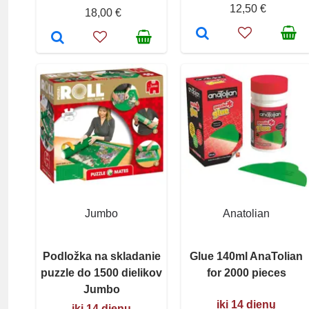
12,50 €
18,00 €
Jumbo
Anatolian
Podložka na skladanie
Glue 140ml AnaTolian
puzzle do 1500 dielikov
for 2000 pieces
Jumbo
iki 14 dienų
iki 14 dienų