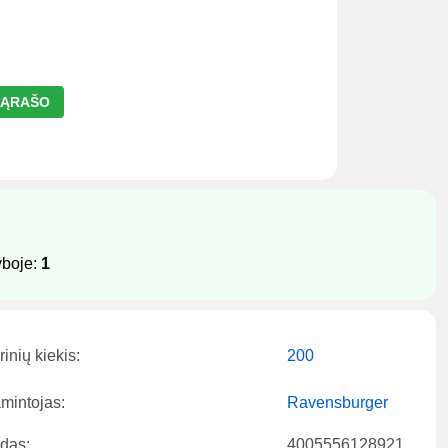
 SĄRAŠO
yboje:
1
inių kiekis:
200
mintojas:
Ravensburger
das:
4005556128921