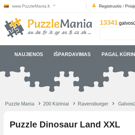
www.PuzzleMania.lt
Registruotis
/
Prisi
13341
galvosū
NAUJIENOS
IŠPARDAVIMAS
PAGAL KŪRIN
Puzzle Mania
200 Kūriniai
Ravensburger
Galvosū
Puzzle Dinosaur Land XXL