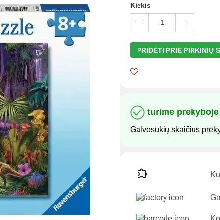
Kiekis
1
PRIDĖTI PRIE PIRKINIŲ
turime prekyboje
Galvosūkių skaičius prek
Kūr
Ga
Ko