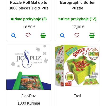
Puzzle Roll Mat up to
Eurographic Sorter
3000 pieces Jig & Puz
Puzzle
turime prekyboje (3)
turime prekyboje (12)
18,50 €
17,00 €
Jig&Puz
Trefl
1000 Kūriniai