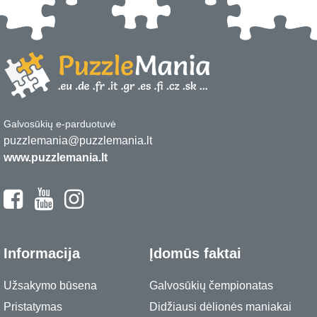
Galvosūkių e-parduotuvė
puzzlemania@puzzlemania.lt
www.puzzlemania.lt
Informacija
Įdomūs faktai
Užsakymo būsena
Galvosūkių čempionatas
Pristatymas
Didžiausi dėlionės maniakai