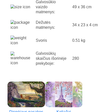
Galvosūkio
vaizdo
49 x 36 cm
matmenys:
Dėžutės
34 x 23 x 4 cm
matmenys:
Svoris
0.51 kg
Galvosūkių
skaičius išorinėje
280
prekyboje:
Disnėjaus pasakos
Koliažai