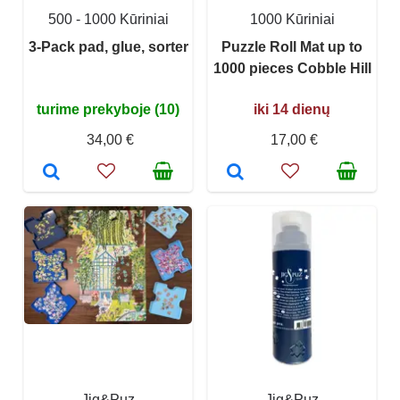
500 - 1000 Kūriniai
1000 Kūriniai
3-Pack pad, glue, sorter
Puzzle Roll Mat up to
1000 pieces Cobble Hill
turime prekyboje (10)
iki 14 dienų
34,00 €
17,00 €
Jig&Puz
Jig&Puz