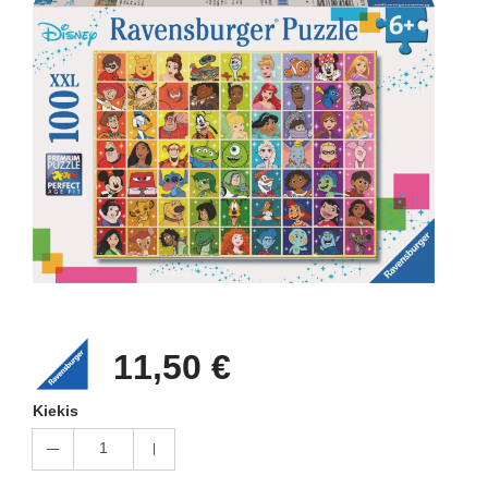
11,50 €
Kiekis
1