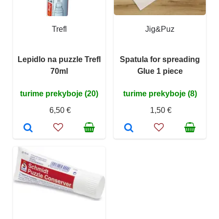
Trefl
Jig&Puz
Lepidlo na puzzle Trefl
Spatula for spreading
70ml
Glue 1 piece
turime prekyboje (20)
turime prekyboje (8)
6,50 €
1,50 €