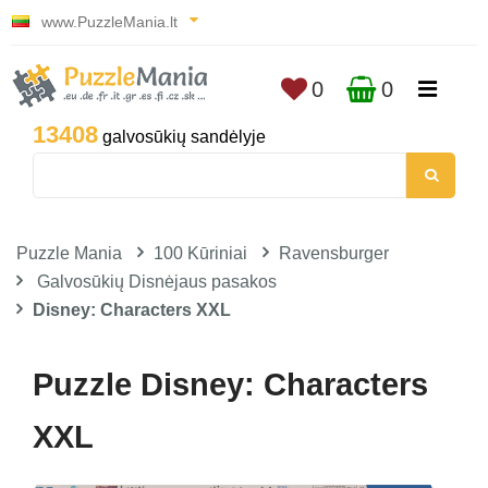
www.PuzzleMania.lt
0
0
13408
galvosūkių sandėlyje
Puzzle Mania
100 Kūriniai
Ravensburger
Galvosūkių Disnėjaus pasakos
Disney: Characters XXL
Puzzle Disney: Characters
XXL