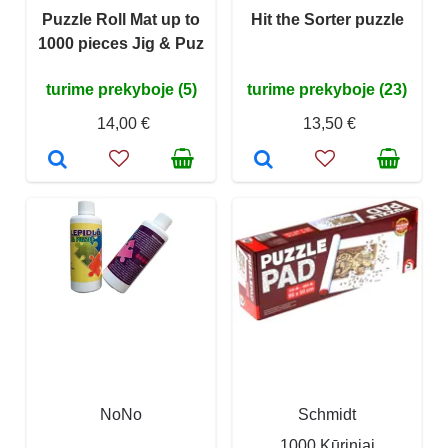
Puzzle Roll Mat up to
Hit the Sorter puzzle
1000 pieces Jig & Puz
turime prekyboje (5)
turime prekyboje (23)
14,00 €
13,50 €
NoNo
Schmidt
1000 Kūriniai