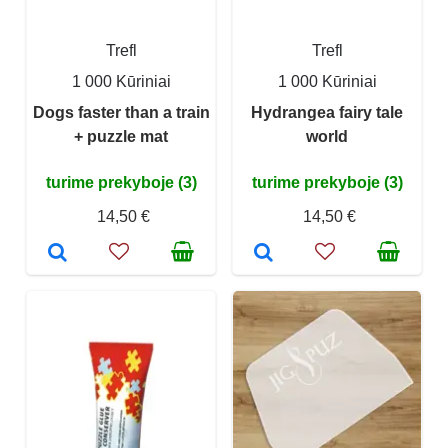
Trefl
Trefl
1 000 Kūriniai
1 000 Kūriniai
Dogs faster than a train
Hydrangea fairy tale
+ puzzle mat
world
turime prekyboje (3)
turime prekyboje (3)
14,50 €
14,50 €