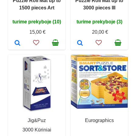
Puzzle Roll Mat up to
Puzzle Roll Mat up to
1500 pieces Art
3000 pieces III
turime prekyboje (10)
turime prekyboje (3)
15,00 €
20,00 €
Jig&Puz
Eurographics
3000 Kūriniai