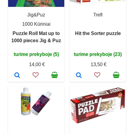
Jig&Puz
Trefl
1000 Kūriniai
Puzzle Roll Mat up to
Hit the Sorter puzzle
1000 pieces Jig & Puz
turime prekyboje (5)
turime prekyboje (23)
14,00 €
13,50 €