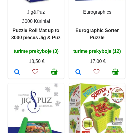
Jig&Puz
Eurographics
3000 Kūriniai
Puzzle Roll Mat up to
Eurographic Sorter
3000 pieces Jig & Puz
Puzzle
turime prekyboje (3)
turime prekyboje (12)
18,50 €
17,00 €