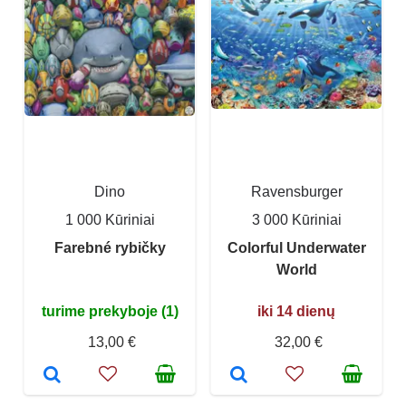
Dino
Ravensburger
1 000 Kūriniai
3 000 Kūriniai
Farebné rybičky
Colorful Underwater
World
turime prekyboje (1)
iki 14 dienų
13,00 €
32,00 €