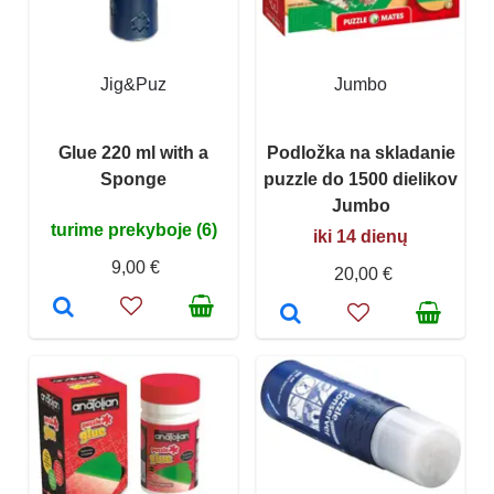
Jig&Puz
Jumbo
Glue 220 ml with a
Podložka na skladanie
Sponge
puzzle do 1500 dielikov
Jumbo
turime prekyboje (6)
iki 14 dienų
9,00 €
20,00 €