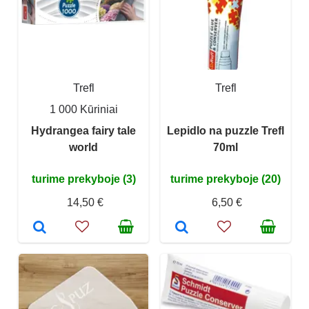
Trefl
Trefl
1 000 Kūriniai
Hydrangea fairy tale
Lepidlo na puzzle Trefl
world
70ml
turime prekyboje (3)
turime prekyboje (20)
14,50 €
6,50 €