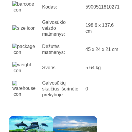
Kodas:
5900511810271
Galvosūkio
198.6 x 137.6
vaizdo
cm
matmenys:
Dėžutės
45 x 24 x 21 cm
matmenys:
Svoris
5.64 kg
Galvosūkių
skaičius išorinėje
0
prekyboje: