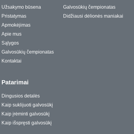
Užsakymo būsena
Galvosūkių čempionatas
Pristatymas
Didžiausi dėlionės maniakai
Apmokėjimas
Apie mus
Sąlygos
Galvosūkių čempionatas
Kontaktai
Patarimai
Dingusios detalės
Kaip suklijuoti galvosūkį
Kaip įrėminti galvosūkį
Kaip išspręsti galvosūkį