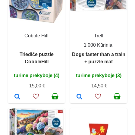
Cobble Hill
Trefl
1 000 Kūriniai
Triediče puzzle
Dogs faster than a train
CobbleHill
+ puzzle mat
turime prekyboje (4)
turime prekyboje (3)
15,00 €
14,50 €