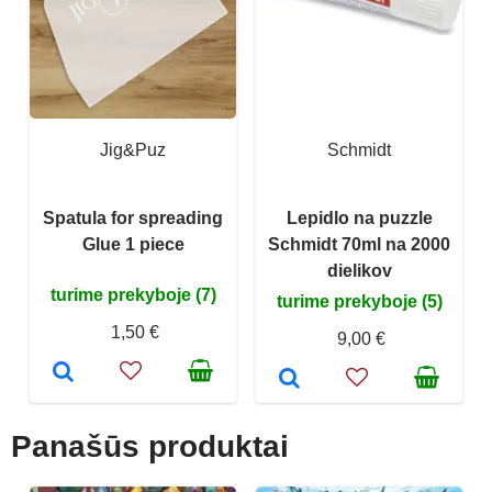
Jig&Puz
Schmidt
Spatula for spreading
Lepidlo na puzzle
Glue 1 piece
Schmidt 70ml na 2000
dielikov
turime prekyboje (7)
turime prekyboje (5)
1,50 €
9,00 €
Panašūs produktai