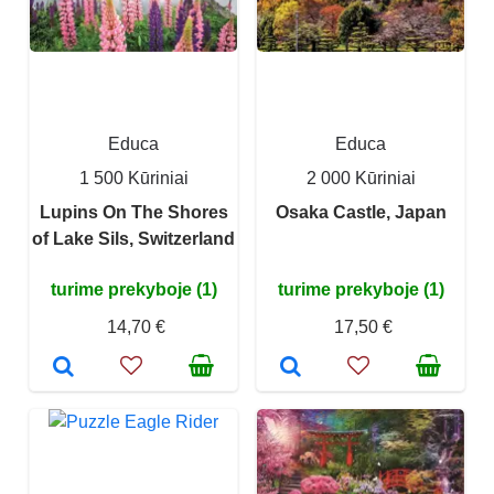
Educa
Educa
1 500 Kūriniai
2 000 Kūriniai
Lupins On The Shores
Osaka Castle, Japan
of Lake Sils, Switzerland
turime prekyboje (1)
turime prekyboje (1)
14,70 €
17,50 €