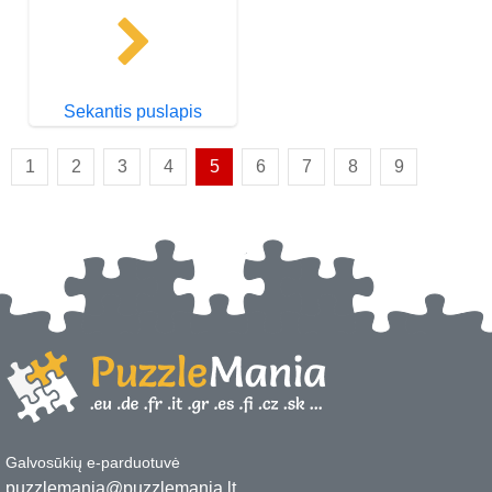
Sekantis puslapis
1
2
3
4
5
6
7
8
9
Galvosūkių e-parduotuvė
puzzlemania@puzzlemania.lt