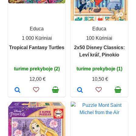
Educa
Educa
1 000 Kūriniai
100 Kūriniai
Tropical Fantasy Turtles
2x50 Disney Classics:
Leví kráľ, Pinokio
turime prekyboje (2)
turime prekyboje (1)
12,00 €
10,50 €