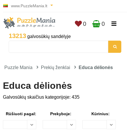
www.PuzzleMania.lt
0
0
13213
galvosūkių sandėlyje
Puzzle Mania
Prekių ženklai
Educa dėlionės
Educa dėlionės
Galvosūkių skaičius kategorijoje: 435
Rūšiuoti pagal:
Prekyboje:
Kūrinius: