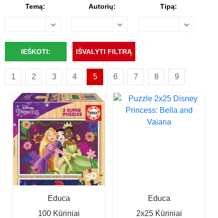
Temą:
Autorių:
Tipą:
1
2
3
4
5
6
7
8
9
Educa
Educa
100 Kūriniai
2x25 Kūriniai