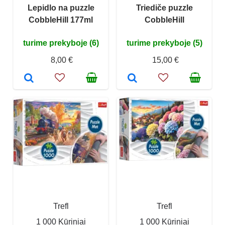
Lepidlo na puzzle
Triediče puzzle
CobbleHill 177ml
CobbleHill
turime prekyboje (6)
turime prekyboje (5)
8,00 €
15,00 €
Trefl
Trefl
1 000 Kūriniai
1 000 Kūriniai