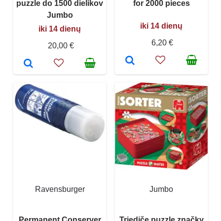
puzzle do 1500 dielikov
for 2000 pieces
Jumbo
iki 14 dienų
iki 14 dienų
6,20 €
20,00 €
Ravensburger
Jumbo
Permanent Conserver
Triediče puzzle značky