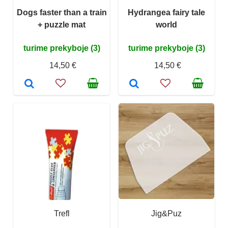
Dogs faster than a train
Hydrangea fairy tale
+ puzzle mat
world
turime prekyboje (3)
turime prekyboje (3)
14,50 €
14,50 €
Trefl
Jig&Puz