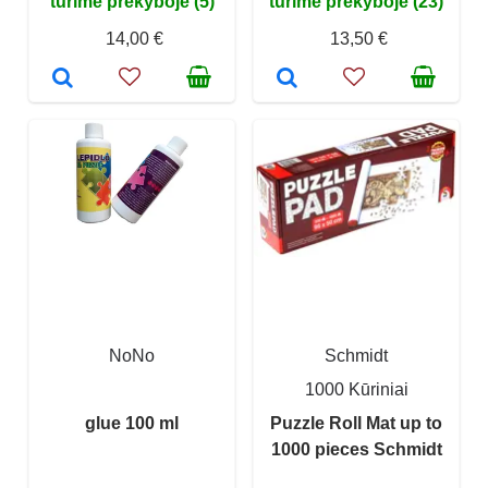
turime prekyboje (5)
turime prekyboje (23)
14,00 €
13,50 €
NoNo
Schmidt
1000 Kūriniai
glue 100 ml
Puzzle Roll Mat up to
1000 pieces Schmidt