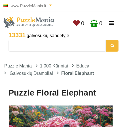
www.PuzzleMania.lt
0
0
13331
galvosūkių sandėlyje
Puzzle Mania
1 000 Kūriniai
Educa
Galvosūkių Drambliai
Floral Elephant
Puzzle Floral Elephant