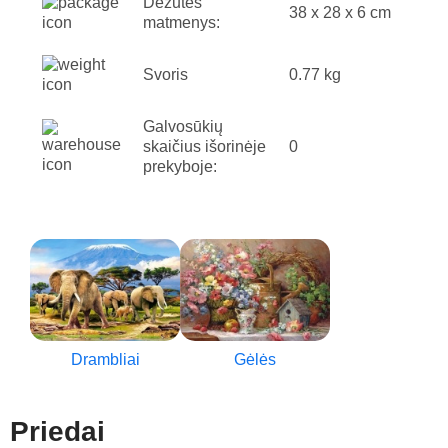
Dėžutės
38 x 28 x 6 cm
matmenys:
Svoris
0.77 kg
Galvosūkių
skaičius išorinėje
0
prekyboje:
Drambliai
Gėlės
Priedai