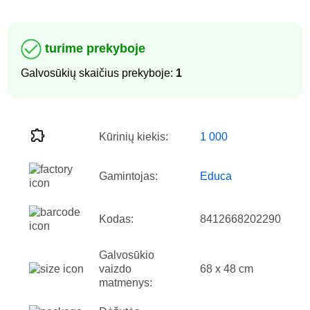
turime prekyboje
Galvosūkių skaičius prekyboje:
1
Kūrinių kiekis:
1 000
Gamintojas:
Educa
Kodas:
8412668202290
Galvosūkio
vaizdo
68 x 48 cm
matmenys: