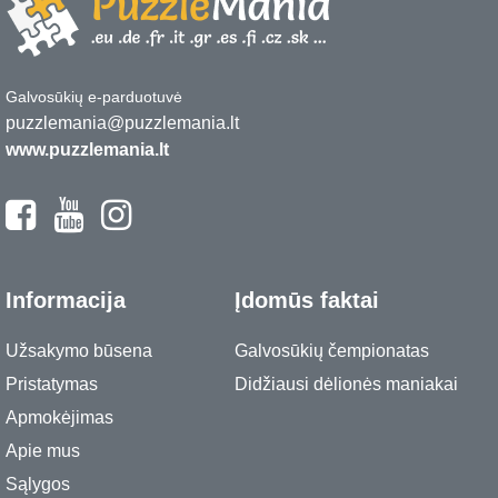
Galvosūkių e-parduotuvė
puzzlemania@puzzlemania.lt
www.puzzlemania.lt
Informacija
Įdomūs faktai
Užsakymo būsena
Galvosūkių čempionatas
Pristatymas
Didžiausi dėlionės maniakai
Apmokėjimas
Apie mus
Sąlygos