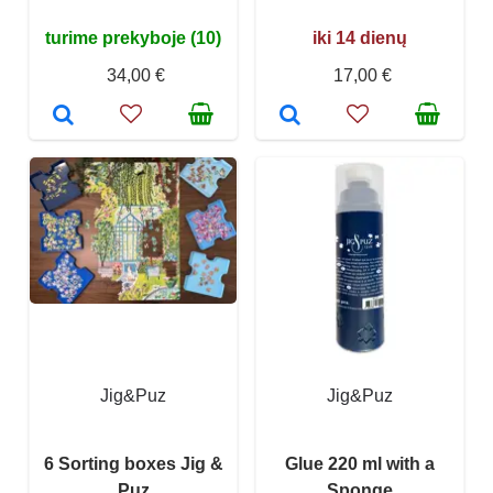
turime prekyboje (10)
iki 14 dienų
34,00 €
17,00 €
Jig&Puz
Jig&Puz
6 Sorting boxes Jig &
Glue 220 ml with a
Puz
Sponge