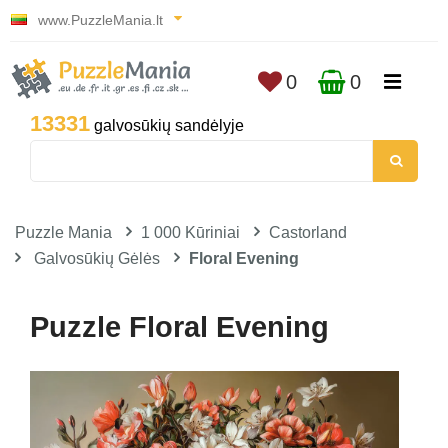
www.PuzzleMania.lt
0
0
13331
galvosūkių sandėlyje
Puzzle Mania
1 000 Kūriniai
Castorland
Galvosūkių Gėlės
Floral Evening
Puzzle Floral Evening