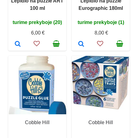
Lepidlo na puzzle ART
Lepidlo na puzzle
100 ml
Eurographic 180ml
turime prekyboje (20)
turime prekyboje (1)
6,00 €
8,00 €
Cobble Hill
Cobble Hill