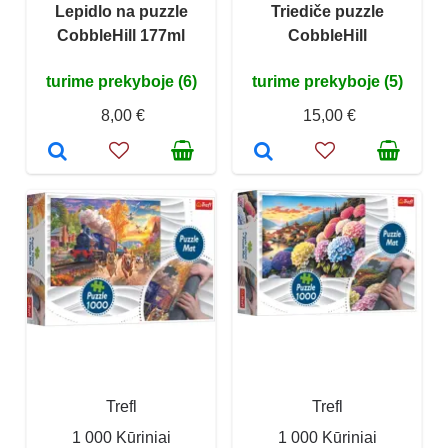
Lepidlo na puzzle
Triediče puzzle
CobbleHill 177ml
CobbleHill
turime prekyboje (6)
turime prekyboje (5)
8,00 €
15,00 €
Trefl
Trefl
1 000 Kūriniai
1 000 Kūriniai