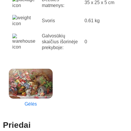
35 x 25 x 5 cm
matmenys:
Svoris
0.61 kg
Galvosūkių
skaičius išorinėje
0
prekyboje:
Gėlės
Priedai