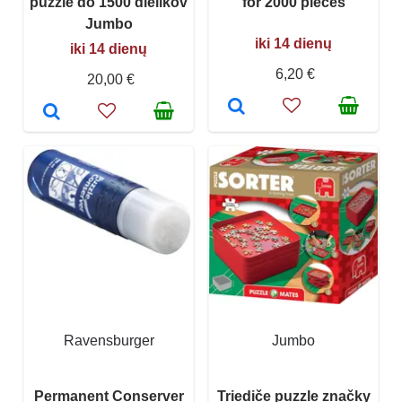
puzzle do 1500 dielikov
for 2000 pieces
Jumbo
iki 14 dienų
iki 14 dienų
6,20 €
20,00 €
Ravensburger
Jumbo
Permanent Conserver
Triediče puzzle značky