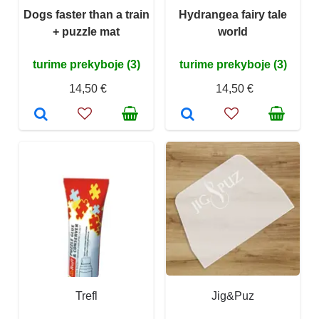
Dogs faster than a train
Hydrangea fairy tale
+ puzzle mat
world
turime prekyboje (3)
turime prekyboje (3)
14,50 €
14,50 €
Trefl
Jig&Puz