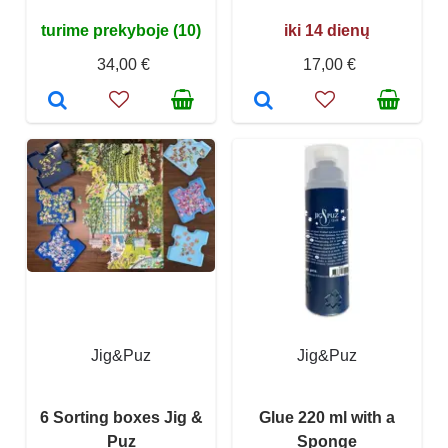
turime prekyboje (10)
iki 14 dienų
34,00 €
17,00 €
Jig&Puz
Jig&Puz
6 Sorting boxes Jig &
Glue 220 ml with a
Puz
Sponge