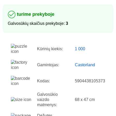
turime prekyboje
Galvosūkių skaičius prekyboje:
3
Kūrinių kiekis:
1 000
Gamintojas:
Castorland
Kodas:
5904438105373
Galvosūkio
vaizdo
68 x 47 cm
matmenys:
Dėžutės