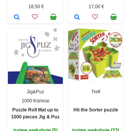
18,50 €
17,00 €
Jig&Puz
Trefl
1000 Kūriniai
Puzzle Roll Mat up to
Hit the Sorter puzzle
1000 pieces Jig & Puz
turime prekyboje (5)
turime prekyboje (23)