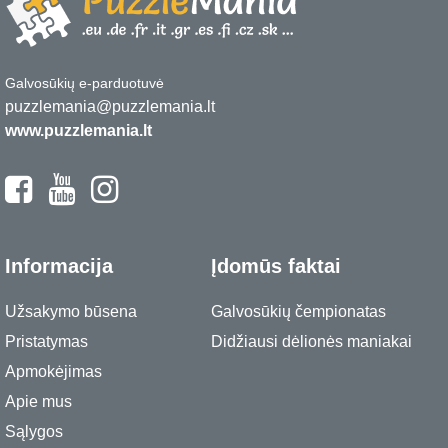
Galvosūkių e-parduotuvė
puzzlemania@puzzlemania.lt
www.puzzlemania.lt
Informacija
Įdomūs faktai
Užsakymo būsena
Galvosūkių čempionatas
Pristatymas
Didžiausi dėlionės maniakai
Apmokėjimas
Apie mus
Sąlygos