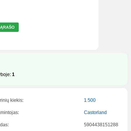
 SĄRAŠO
yboje:
1
inių kiekis:
1 500
mintojas:
Castorland
das:
5904438151288