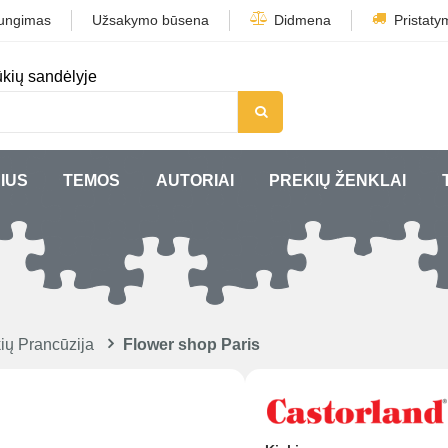
jungimas
Užsakymo būsena
Didmena
Pristaty
kių sandėlyje
IUS
TEMOS
AUTORIAI
PREKIŲ ŽENKLAI
ių Prancūzija
Flower shop Paris