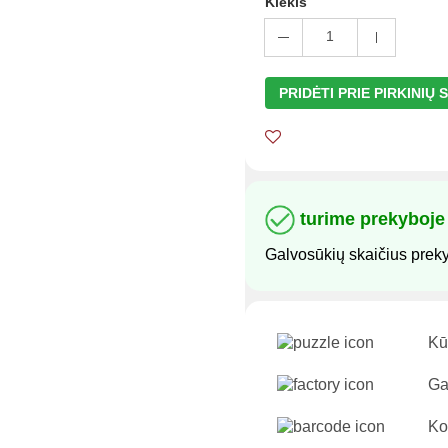
Kiekis
1
PRIDĖTI PRIE PIRKINIŲ
turime prekyboje
Galvosūkių skaičius prek
Kūr
Ga
Ko