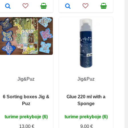
Jig&Puz
Jig&Puz
6 Sorting boxes Jig &
Glue 220 ml with a
Puz
Sponge
turime prekyboje (6)
turime prekyboje (6)
13,00 €
9,00 €