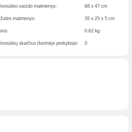
lvosūkio vaizdo matmenys:
68 x 47 cm
žutės matmenys:
35 x 25 x 5 cm
oris
0.62 kg
lvosūkių skaičius išorinėje prekyboje:
0