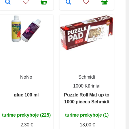
NoNo
Schmidt
1000 Kūriniai
glue 100 ml
Puzzle Roll Mat up to
1000 pieces Schmidt
turime prekyboje (225)
turime prekyboje (1)
2,30 €
18,00 €