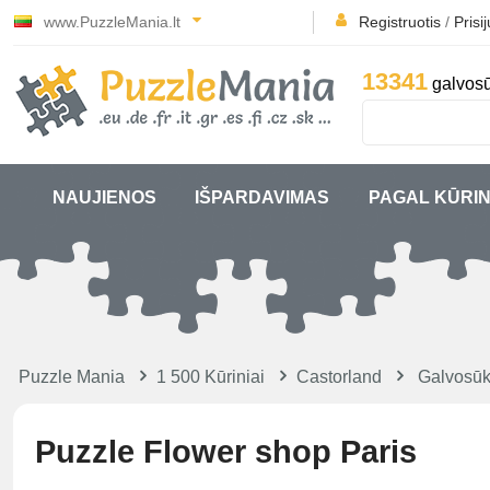
www.PuzzleMania.lt
Registruotis
/
Prisi
13341
galvosū
NAUJIENOS
IŠPARDAVIMAS
PAGAL KŪRIN
Puzzle Mania
1 500 Kūriniai
Castorland
Galvosūk
Puzzle Flower shop Paris