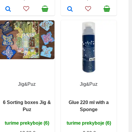
Jig&Puz
Jig&Puz
6 Sorting boxes Jig &
Glue 220 ml with a
Puz
Sponge
turime prekyboje (6)
turime prekyboje (6)