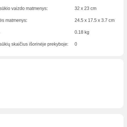
sūkio vaizdo matmenys:
32 x 23 cm
ės matmenys:
24.5 x 17.5 x 3.7 cm
s
0.18 kg
ūkių skaičius išorinėje prekyboje:
0