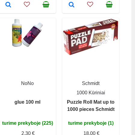
NoNo
Schmidt
1000 Kūriniai
glue 100 ml
Puzzle Roll Mat up to
1000 pieces Schmidt
turime prekyboje (225)
turime prekyboje (1)
2,30 €
18,00 €