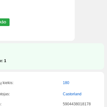
RAŠO
je:
1
ų kiekis:
180
tojas:
Castorland
:
5904438018178