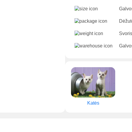
Galvo
Dėžut
Svori
Galvos
Katės