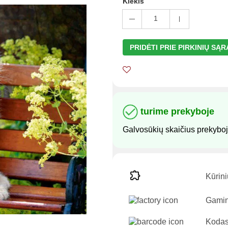
Kiekis
1
PRIDĖTI PRIE PIRKINIŲ SĄ
turime prekyboje
Galvosūkių skaičius prekybo
Kūrini
Gamin
Kodas