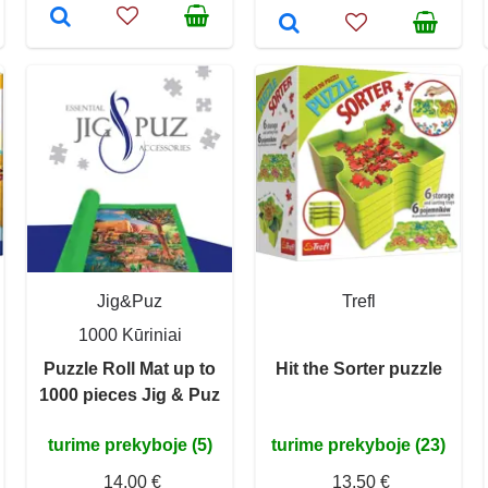
Jig&Puz
Trefl
1000 Kūriniai
Puzzle Roll Mat up to
Hit the Sorter puzzle
1000 pieces Jig & Puz
turime prekyboje (5)
turime prekyboje (23)
14,00 €
13,50 €