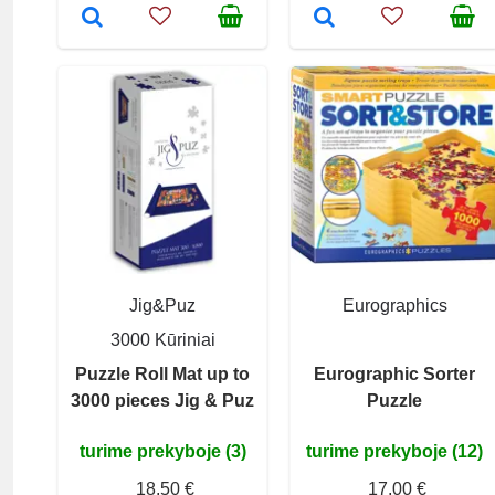
Jig&Puz
Eurographics
3000 Kūriniai
Puzzle Roll Mat up to
Eurographic Sorter
3000 pieces Jig & Puz
Puzzle
turime prekyboje (3)
turime prekyboje (12)
18,50 €
17,00 €