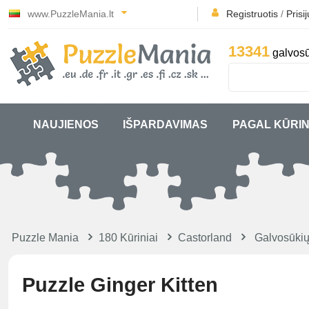
www.PuzzleMania.lt
Registruotis
/
Prisi
13341
galvosū
NAUJIENOS
IŠPARDAVIMAS
PAGAL KŪRIN
Puzzle Mania
180 Kūriniai
Castorland
Galvosūkių
Puzzle Ginger Kitten