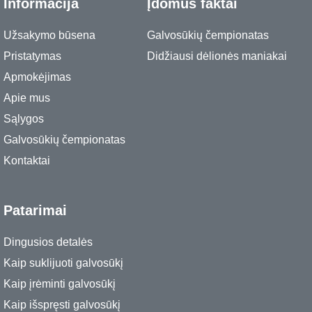
Informacija
Įdomūs faktai
Užsakymo būsena
Galvosūkių čempionatas
Pristatymas
Didžiausi dėlionės maniakai
Apmokėjimas
Apie mus
Sąlygos
Galvosūkių čempionatas
Kontaktai
Patarimai
Dingusios detalės
Kaip suklijuoti galvosūkį
Kaip įrėminti galvosūkį
Kaip išspręsti galvosūkį