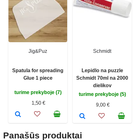
Jig&Puz
Schmidt
Spatula for spreading
Lepidlo na puzzle
Glue 1 piece
Schmidt 70ml na 2000
dielikov
turime prekyboje (7)
turime prekyboje (5)
1,50 €
9,00 €
Panašūs produktai