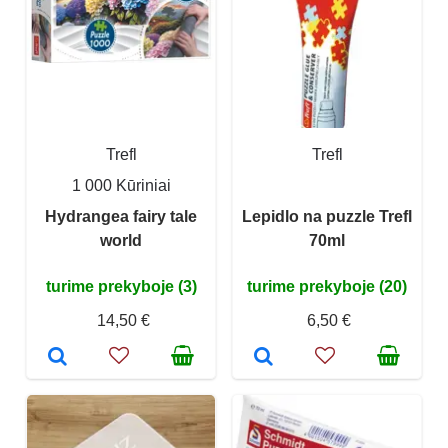
Trefl
Trefl
1 000 Kūriniai
Hydrangea fairy tale
Lepidlo na puzzle Trefl
world
70ml
turime prekyboje (3)
turime prekyboje (20)
14,50 €
6,50 €