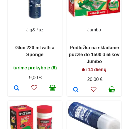
Jig&Puz
Jumbo
Glue 220 ml with a
Podložka na skladanie
Sponge
puzzle do 1500 dielikov
Jumbo
turime prekyboje (6)
iki 14 dienų
9,00 €
20,00 €