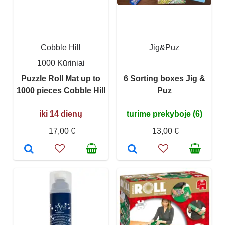
Cobble Hill
Jig&Puz
1000 Kūriniai
Puzzle Roll Mat up to
6 Sorting boxes Jig &
1000 pieces Cobble Hill
Puz
iki 14 dienų
turime prekyboje (6)
17,00 €
13,00 €