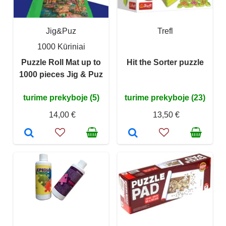
Jig&Puz
Trefl
1000 Kūriniai
Puzzle Roll Mat up to
Hit the Sorter puzzle
1000 pieces Jig & Puz
turime prekyboje (5)
turime prekyboje (23)
14,00 €
13,50 €