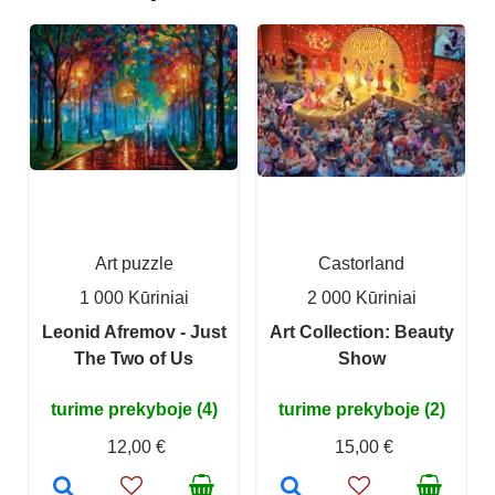
Art puzzle
Castorland
1 000 Kūriniai
2 000 Kūriniai
Leonid Afremov - Just
Art Collection: Beauty
The Two of Us
Show
turime prekyboje (4)
turime prekyboje (2)
12,00 €
15,00 €