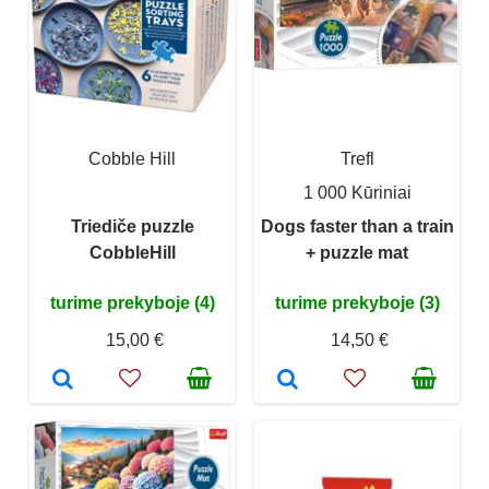
Cobble Hill
Trefl
1 000 Kūriniai
Triediče puzzle
Dogs faster than a train
CobbleHill
+ puzzle mat
turime prekyboje (4)
turime prekyboje (3)
15,00 €
14,50 €