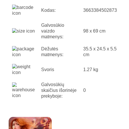
Kodas:
3663384502873
Galvosūkio
vaizdo
98 x 69 cm
matmenys:
Dėžutės
35.5 x 24.5 x 5.5
matmenys:
cm
Svoris
1.27 kg
Galvosūkių
skaičius išorinėje
0
prekyboje: