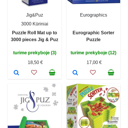
Jig&Puz
Eurographics
3000 Kūriniai
Puzzle Roll Mat up to
Eurographic Sorter
3000 pieces Jig & Puz
Puzzle
turime prekyboje (3)
turime prekyboje (12)
18,50 €
17,00 €