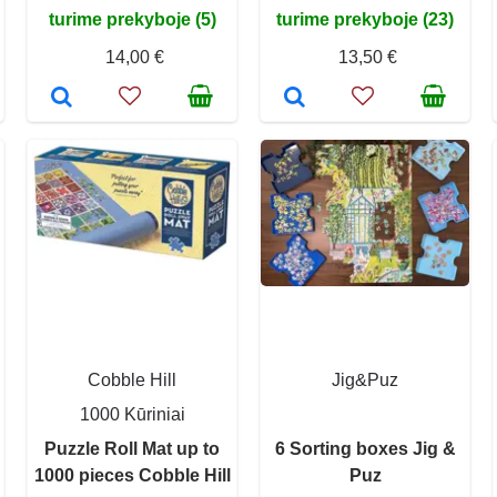
turime prekyboje (5)
turime prekyboje (23)
14,00 €
13,50 €
Cobble Hill
Jig&Puz
1000 Kūriniai
Puzzle Roll Mat up to
6 Sorting boxes Jig &
1000 pieces Cobble Hill
Puz