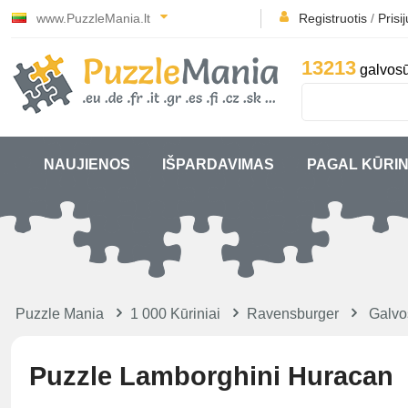
www.PuzzleMania.lt
Registruotis
/
Prisi
13213
galvosū
NAUJIENOS
IŠPARDAVIMAS
PAGAL KŪRIN
Puzzle Mania
1 000 Kūriniai
Ravensburger
Galvo
Puzzle Lamborghini Huracan