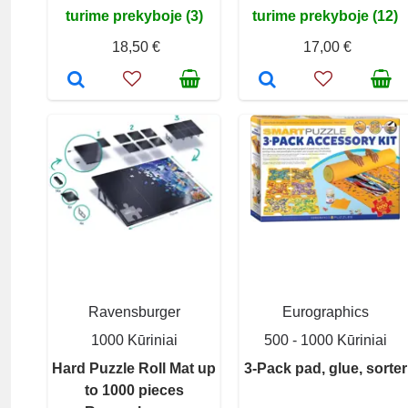
turime prekyboje (3)
turime prekyboje (12)
18,50 €
17,00 €
Ravensburger
Eurographics
1000 Kūriniai
500 - 1000 Kūriniai
Hard Puzzle Roll Mat up
3-Pack pad, glue, sorter
to 1000 pieces