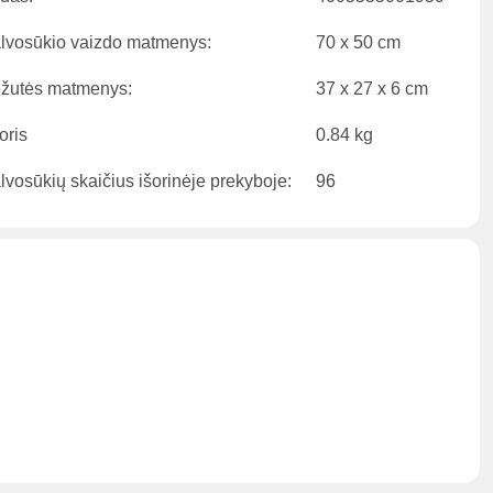
lvosūkio vaizdo matmenys:
70 x 50 cm
žutės matmenys:
37 x 27 x 6 cm
oris
0.84 kg
lvosūkių skaičius išorinėje prekyboje:
96