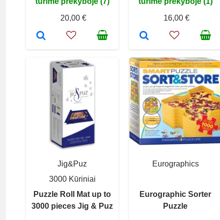
turime prekyboje (7)
turime prekyboje (1)
20,00 €
16,00 €
Jig&Puz
Eurographics
3000 Kūriniai
Puzzle Roll Mat up to
Eurographic Sorter
3000 pieces Jig & Puz
Puzzle