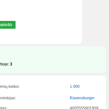
 SĄRAŠO
yboje:
3
inių kiekis:
1 000
mintojas:
Ravensburger
das:
4005555001959