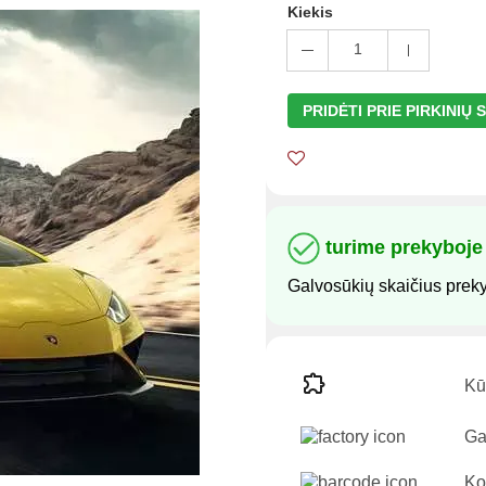
Kiekis
1
PRIDĖTI PRIE PIRKINIŲ
turime prekyboje
Galvosūkių skaičius prek
Kūr
Ga
Ko