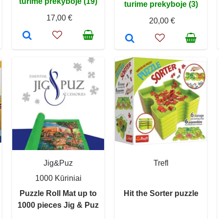
turime prekyboje (19)
turime prekyboje (3)
17,00 €
20,00 €
Jig&Puz
Trefl
1000 Kūriniai
Puzzle Roll Mat up to
Hit the Sorter puzzle
1000 pieces Jig & Puz