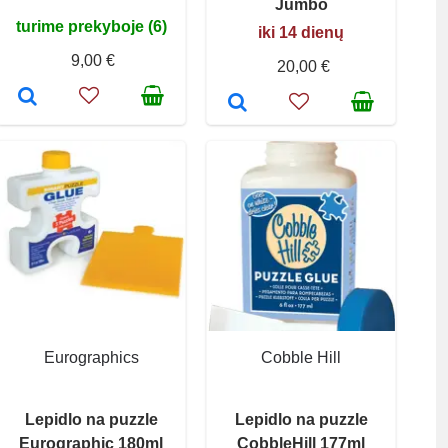
Jumbo
turime prekyboje (6)
iki 14 dienų
9,00 €
20,00 €
Eurographics
Cobble Hill
Lepidlo na puzzle
Lepidlo na puzzle
Eurographic 180ml
CobbleHill 177ml