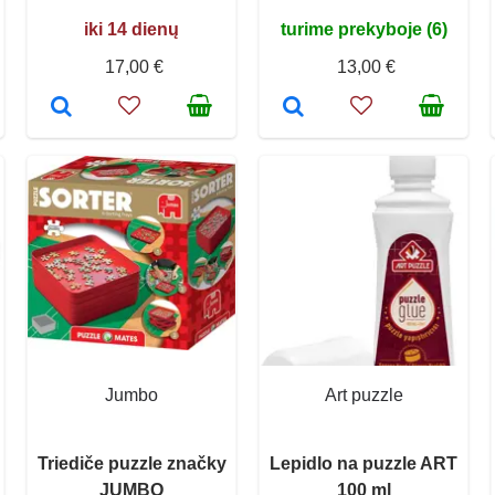
iki 14 dienų
turime prekyboje (6)
17,00 €
13,00 €
Jumbo
Art puzzle
Triediče puzzle značky
Lepidlo na puzzle ART
JUMBO
100 ml