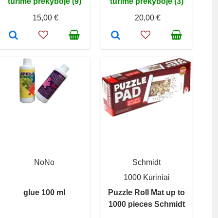
turime prekyboje (9)
turime prekyboje (3)
15,00 €
20,00 €
NoNo
Schmidt
1000 Kūriniai
glue 100 ml
Puzzle Roll Mat up to
1000 pieces Schmidt