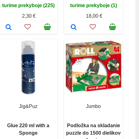
turime prekyboje (225)
turime prekyboje (1)
2,30 €
18,00 €
Jig&Puz
Jumbo
Glue 220 ml with a
Podložka na skladanie
Sponge
puzzle do 1500 dielikov