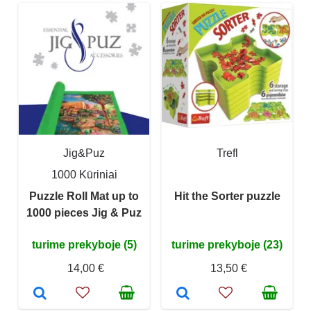
Jig&Puz
Trefl
1000 Kūriniai
Puzzle Roll Mat up to
Hit the Sorter puzzle
1000 pieces Jig & Puz
turime prekyboje (5)
turime prekyboje (23)
14,00 €
13,50 €