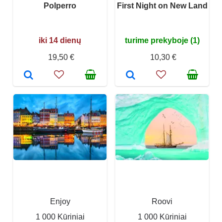
Polperro
First Night on New Land
iki 14 dienų
turime prekyboje (1)
19,50 €
10,30 €
Enjoy
Roovi
1 000 Kūriniai
1 000 Kūriniai