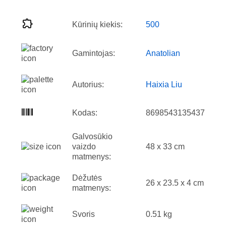
Kūrinių kiekis:
500
Gamintojas:
Anatolian
Autorius:
Haixia Liu
Kodas:
8698543135437
Galvosūkio
vaizdo
48 x 33 cm
matmenys:
Dėžutės
26 x 23.5 x 4 cm
matmenys:
Svoris
0.51 kg