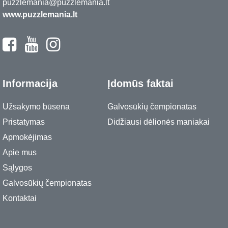
puzzlemania@puzzlemania.lt
www.puzzlemania.lt
Informacija
Įdomūs faktai
Užsakymo būsena
Galvosūkių čempionatas
Pristatymas
Didžiausi dėlionės maniakai
Apmokėjimas
Apie mus
Sąlygos
Galvosūkių čempionatas
Kontaktai