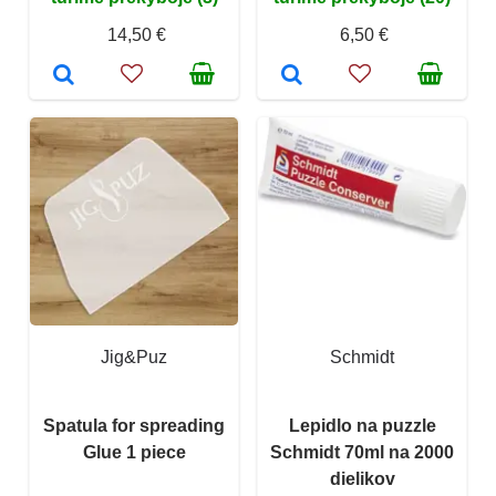
14,50 €
6,50 €
Jig&Puz
Schmidt
Spatula for spreading
Lepidlo na puzzle
Glue 1 piece
Schmidt 70ml na 2000
dielikov