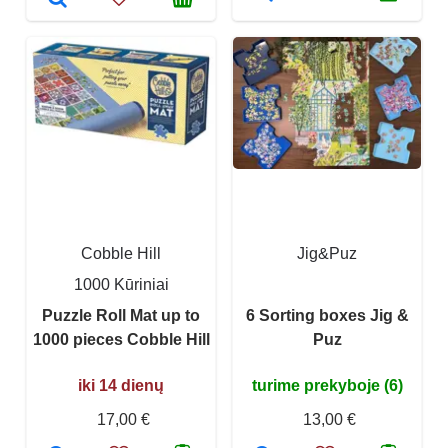
Cobble Hill
Jig&Puz
1000 Kūriniai
Puzzle Roll Mat up to
6 Sorting boxes Jig &
1000 pieces Cobble Hill
Puz
iki 14 dienų
turime prekyboje (6)
17,00 €
13,00 €