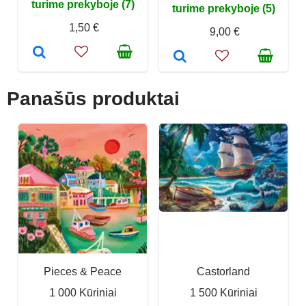
turime prekyboje (7)
turime prekyboje (5)
1,50 €
9,00 €
Panašūs produktai
Pieces & Peace
Castorland
1 000 Kūriniai
1 500 Kūriniai