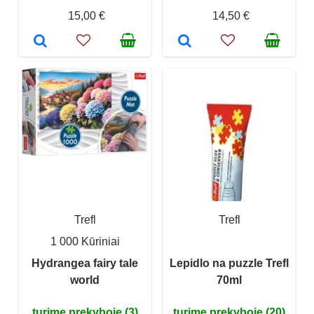
15,00 €
14,50 €
Trefl
Trefl
1 000 Kūriniai
Hydrangea fairy tale
Lepidlo na puzzle Trefl
world
70ml
turime prekyboje (3)
turime prekyboje (20)