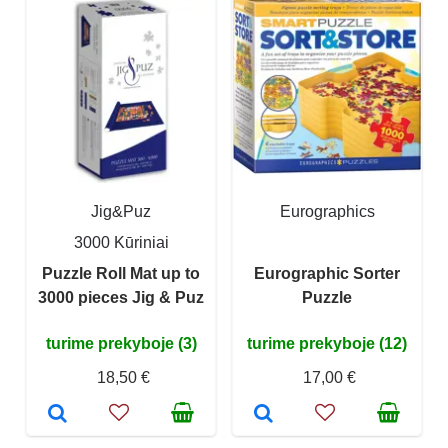
Jig&Puz
Eurographics
3000 Kūriniai
Puzzle Roll Mat up to
Eurographic Sorter
3000 pieces Jig & Puz
Puzzle
turime prekyboje (3)
turime prekyboje (12)
18,50 €
17,00 €