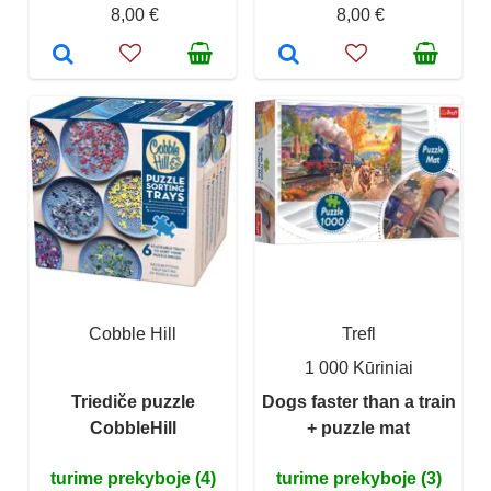
8,00 €
8,00 €
Cobble Hill
Trefl
1 000 Kūriniai
Triediče puzzle
Dogs faster than a train
CobbleHill
+ puzzle mat
turime prekyboje (4)
turime prekyboje (3)