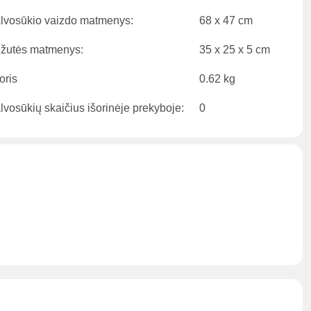
lvosūkio vaizdo matmenys:
68 x 47 cm
žutės matmenys:
35 x 25 x 5 cm
oris
0.62 kg
lvosūkių skaičius išorinėje prekyboje:
0