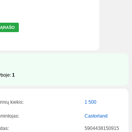
 SĄRAŠO
yboje:
1
inių kiekis:
1 500
mintojas:
Castorland
das:
5904438150915