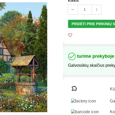
Kiekis
1
PRIDĖTI PRIE PIRKINIŲ
turime prekyboje
Galvosūkių skaičius prek
Kūr
Ga
Ko