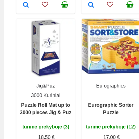
Jig&Puz
Eurographics
3000 Kūriniai
Puzzle Roll Mat up to
Eurographic Sorter
3000 pieces Jig & Puz
Puzzle
turime prekyboje (3)
turime prekyboje (12)
18,50 €
17,00 €