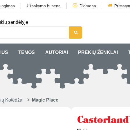
jungimas
Užsakymo būsena
Didmena
Pristaty
kių sandėlyje
IUS
TEMOS
AUTORIAI
PREKIŲ ŽENKLAI
ių Kotedžai
Magic Place