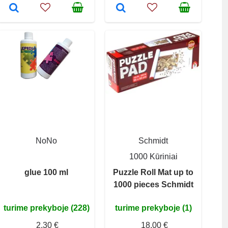
NoNo
Schmidt
1000 Kūriniai
glue 100 ml
Puzzle Roll Mat up to
1000 pieces Schmidt
turime prekyboje (228)
turime prekyboje (1)
2,30 €
18,00 €