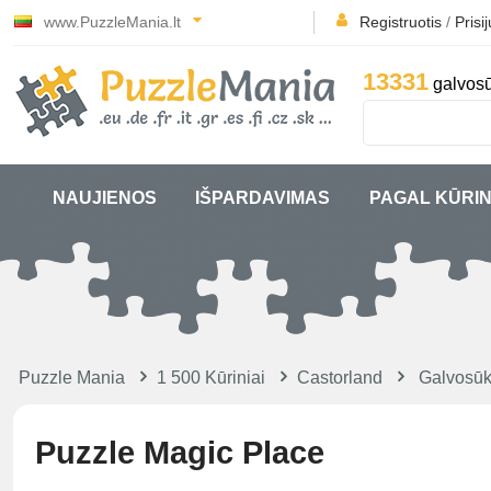
www.PuzzleMania.lt
Registruotis
/
Prisi
13331
galvosū
NAUJIENOS
IŠPARDAVIMAS
PAGAL KŪRIN
Puzzle Mania
1 500 Kūriniai
Castorland
Galvosūk
Puzzle Magic Place