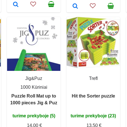
Jig&Puz
Trefl
1000 Kūriniai
Puzzle Roll Mat up to
Hit the Sorter puzzle
1000 pieces Jig & Puz
turime prekyboje (5)
turime prekyboje (23)
14,00 €
13,50 €