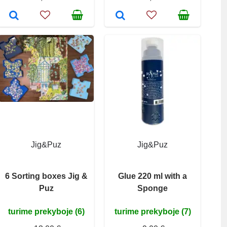
Jig&Puz
Jig&Puz
6 Sorting boxes Jig &
Glue 220 ml with a
Puz
Sponge
turime prekyboje (6)
turime prekyboje (7)