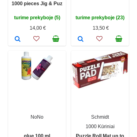
1000 pieces Jig & Puz
turime prekyboje (5)
turime prekyboje (23)
14,00 €
13,50 €
NoNo
Schmidt
1000 Kūriniai
glue 100 ml
Puzzle Roll Mat up to