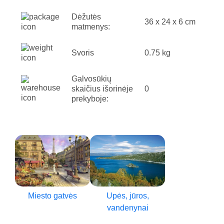
Dėžutės
36 x 24 x 6 cm
matmenys:
Svoris
0.75 kg
Galvosūkių
skaičius išorinėje
0
prekyboje:
Miesto gatvės
Upės, jūros,
vandenynai