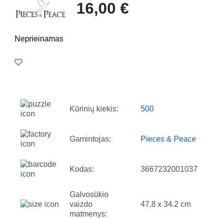
16,00 €
Neprieinamas
Kūrinių kiekis:
500
Gamintojas:
Pieces & Peace
Kodas:
3667232001037
Galvosūkio
vaizdo
47.8 x 34.2 cm
matmenys: