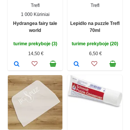
Trefl
Trefl
1 000 Kūriniai
Hydrangea fairy tale
Lepidlo na puzzle Trefl
world
70ml
turime prekyboje (3)
turime prekyboje (20)
14,50 €
6,50 €