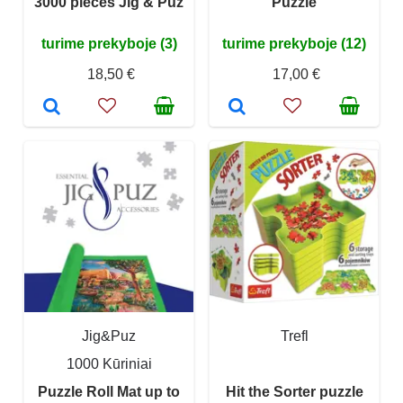
3000 pieces Jig & Puz
Puzzle
turime prekyboje (3)
turime prekyboje (12)
18,50 €
17,00 €
Jig&Puz
Trefl
1000 Kūriniai
Puzzle Roll Mat up to
Hit the Sorter puzzle