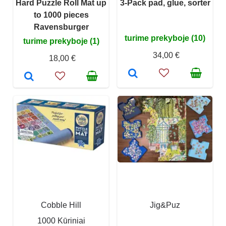
Hard Puzzle Roll Mat up
3-Pack pad, glue, sorter
to 1000 pieces
Ravensburger
turime prekyboje (10)
turime prekyboje (1)
34,00 €
18,00 €
Cobble Hill
Jig&Puz
1000 Kūriniai