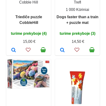
Cobble Hill
Trefl
1 000 Kūriniai
Triediče puzzle
Dogs faster than a train
CobbleHill
+ puzzle mat
turime prekyboje (4)
turime prekyboje (3)
15,00 €
14,50 €