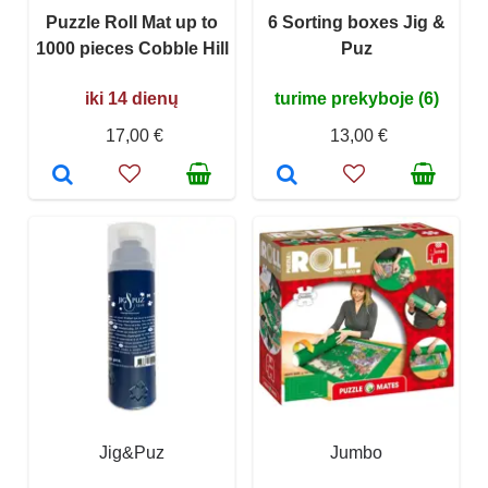
Puzzle Roll Mat up to
6 Sorting boxes Jig &
1000 pieces Cobble Hill
Puz
iki 14 dienų
turime prekyboje (6)
17,00 €
13,00 €
Jig&Puz
Jumbo