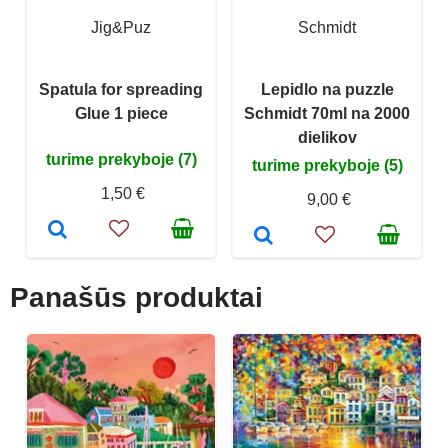
Jig&Puz
Schmidt
Spatula for spreading
Lepidlo na puzzle
Glue 1 piece
Schmidt 70ml na 2000
dielikov
turime prekyboje (7)
turime prekyboje (5)
1,50 €
9,00 €
Panašūs produktai