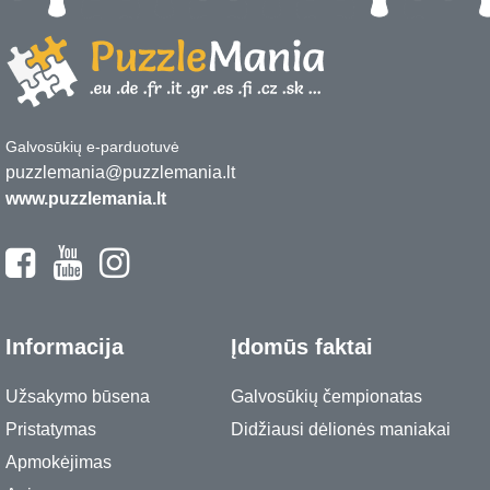
Galvosūkių e-parduotuvė
puzzlemania@puzzlemania.lt
www.puzzlemania.lt
Informacija
Įdomūs faktai
Užsakymo būsena
Galvosūkių čempionatas
Pristatymas
Didžiausi dėlionės maniakai
Apmokėjimas