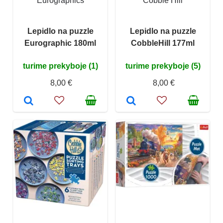
Eurographics
Cobble Hill
Lepidlo na puzzle
Lepidlo na puzzle
Eurographic 180ml
CobbleHill 177ml
turime prekyboje (1)
turime prekyboje (5)
8,00 €
8,00 €