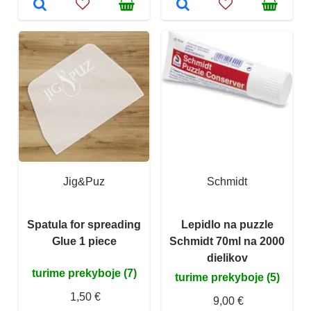
Jig&Puz
Schmidt
Spatula for spreading
Lepidlo na puzzle
Glue 1 piece
Schmidt 70ml na 2000
dielikov
turime prekyboje (7)
turime prekyboje (5)
1,50 €
9,00 €