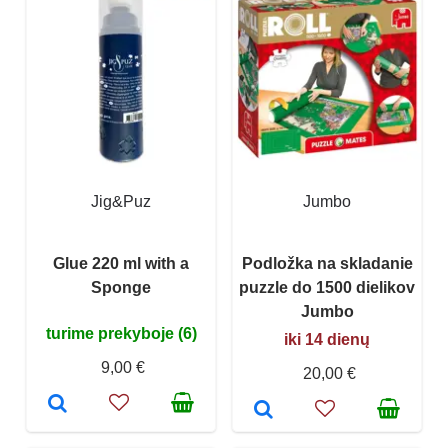
Jig&Puz
Jumbo
Glue 220 ml with a
Podložka na skladanie
Sponge
puzzle do 1500 dielikov
Jumbo
turime prekyboje (6)
iki 14 dienų
9,00 €
20,00 €