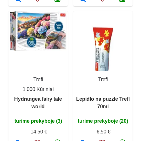
Trefl
Trefl
1 000 Kūriniai
Hydrangea fairy tale
Lepidlo na puzzle Trefl
world
70ml
turime prekyboje (3)
turime prekyboje (20)
14,50 €
6,50 €