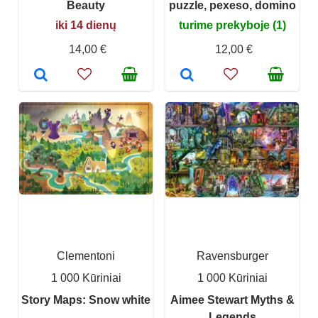
Beauty
puzzle, pexeso, domino
iki 14 dienų
turime prekyboje (1)
14,00 €
12,00 €
Clementoni
Ravensburger
1 000 Kūriniai
1 000 Kūriniai
Story Maps: Snow white
Aimee Stewart Myths &
Legends