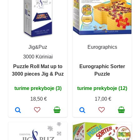
Jig&Puz
Eurographics
3000 Kūriniai
Puzzle Roll Mat up to
Eurographic Sorter
3000 pieces Jig & Puz
Puzzle
turime prekyboje (3)
turime prekyboje (12)
18,50 €
17,00 €