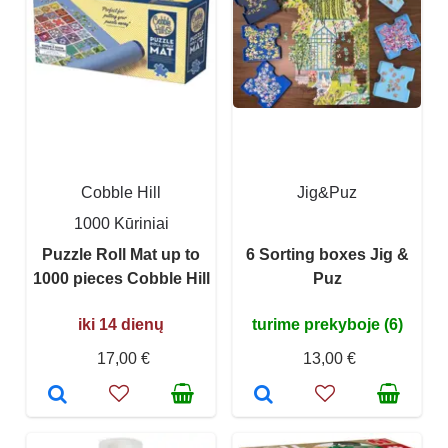
Cobble Hill
Jig&Puz
1000 Kūriniai
Puzzle Roll Mat up to
6 Sorting boxes Jig &
1000 pieces Cobble Hill
Puz
iki 14 dienų
turime prekyboje (6)
17,00 €
13,00 €