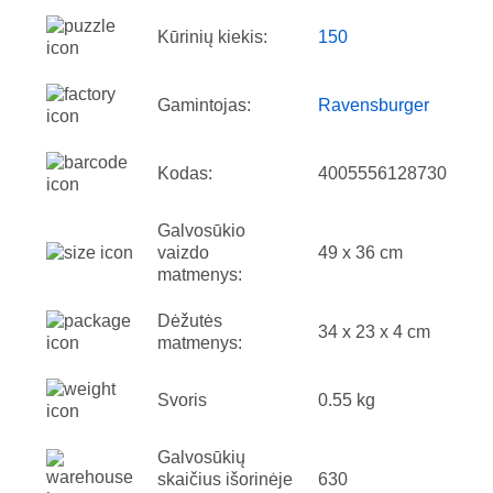
Kūrinių kiekis:
150
Gamintojas:
Ravensburger
Kodas:
4005556128730
Galvosūkio
vaizdo
49 x 36 cm
matmenys:
Dėžutės
34 x 23 x 4 cm
matmenys:
Svoris
0.55 kg
Galvosūkių
skaičius išorinėje
630