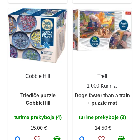
Cobble Hill
Trefl
1 000 Kūriniai
Triediče puzzle
Dogs faster than a train
CobbleHill
+ puzzle mat
turime prekyboje (4)
turime prekyboje (3)
15,00 €
14,50 €