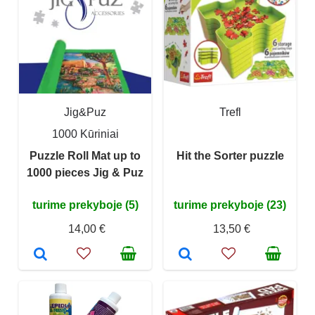
Jig&Puz
Trefl
1000 Kūriniai
Puzzle Roll Mat up to
Hit the Sorter puzzle
1000 pieces Jig & Puz
turime prekyboje (5)
turime prekyboje (23)
14,00 €
13,50 €