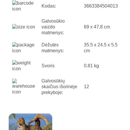
Kodas:
3663384504013
Galvosūkio
vaizdo
69 x 47.8 cm
matmenys:
Dėžutės
35.5 x 24.5 x 5.5
matmenys:
cm
Svoris
0.81 kg
Galvosūkių
skaičius išorinėje
12
prekyboje: