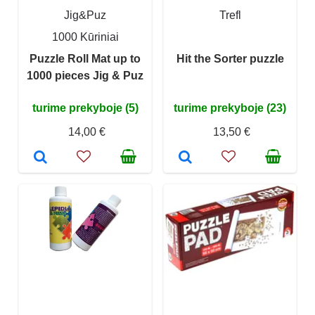
Jig&Puz
Trefl
1000 Kūriniai
Puzzle Roll Mat up to
Hit the Sorter puzzle
1000 pieces Jig & Puz
turime prekyboje (5)
turime prekyboje (23)
14,00 €
13,50 €