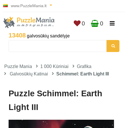
www.PuzzleMania.lt
0
0
13408
galvosūkių sandėlyje
Puzzle Mania
1 000 Kūriniai
Grafika
Galvosūkių Katinai
Schimmel: Earth Light III
Puzzle Schimmel: Earth
Light III