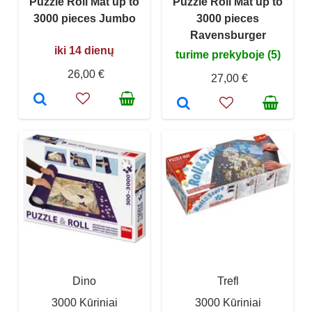
Puzzle Roll Mat up to
Puzzle Roll Mat up to
3000 pieces Jumbo
3000 pieces
Ravensburger
iki 14 dienų
turime prekyboje (5)
26,00 €
27,00 €
Dino
Trefl
3000 Kūriniai
3000 Kūriniai