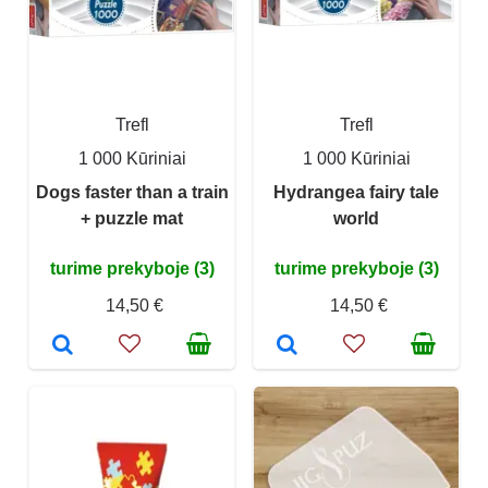
Trefl
Trefl
1 000 Kūriniai
1 000 Kūriniai
Dogs faster than a train
Hydrangea fairy tale
+ puzzle mat
world
turime prekyboje (3)
turime prekyboje (3)
14,50 €
14,50 €