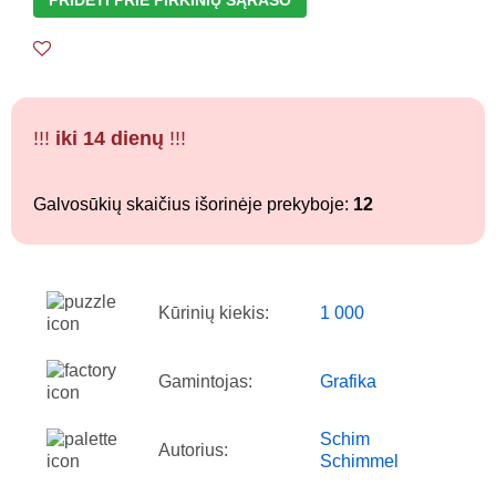
!!!
iki 14 dienų
!!!
Galvosūkių skaičius išorinėje prekyboje:
12
Kūrinių kiekis:
1 000
Gamintojas:
Grafika
Schim
Autorius:
Schimmel