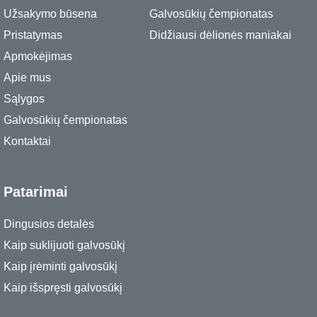
Užsakymo būsena
Galvosūkių čempionatas
Pristatymas
Didžiausi dėlionės maniakai
Apmokėjimas
Apie mus
Sąlygos
Galvosūkių čempionatas
Kontaktai
Patarimai
Dingusios detalės
Kaip suklijuoti galvosūkį
Kaip įrėminti galvosūkį
Kaip išspręsti galvosūkį