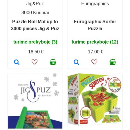
Jig&Puz
Eurographics
3000 Kūriniai
Puzzle Roll Mat up to
Eurographic Sorter
3000 pieces Jig & Puz
Puzzle
turime prekyboje (3)
turime prekyboje (12)
18,50 €
17,00 €