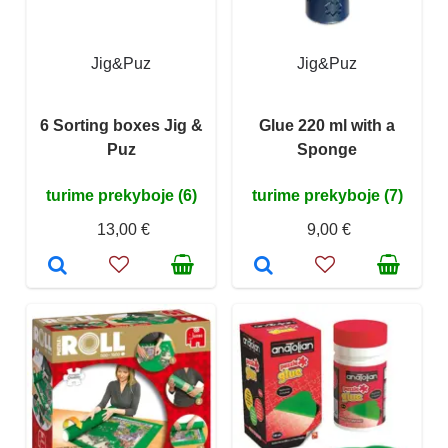
Jig&Puz
Jig&Puz
6 Sorting boxes Jig &
Glue 220 ml with a
Puz
Sponge
turime prekyboje (6)
turime prekyboje (7)
13,00 €
9,00 €