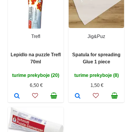
Trefl
Jig&Puz
Lepidlo na puzzle Trefl
Spatula for spreading
70ml
Glue 1 piece
turime prekyboje (20)
turime prekyboje (8)
6,50 €
1,50 €