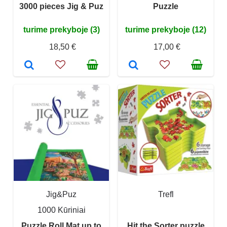
3000 pieces Jig & Puz
Puzzle
turime prekyboje (3)
turime prekyboje (12)
18,50 €
17,00 €
Jig&Puz
Trefl
1000 Kūriniai
Puzzle Roll Mat up to
Hit the Sorter puzzle