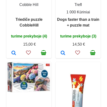
Cobble Hill
Trefl
1 000 Kūriniai
Triediče puzzle
Dogs faster than a train
CobbleHill
+ puzzle mat
turime prekyboje (4)
turime prekyboje (3)
15,00 €
14,50 €