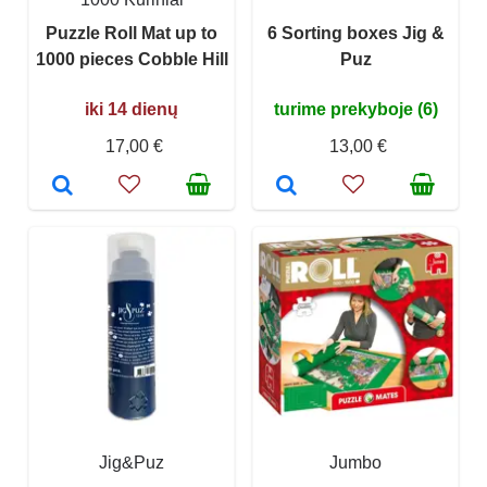
Puzzle Roll Mat up to
6 Sorting boxes Jig &
1000 pieces Cobble Hill
Puz
iki 14 dienų
turime prekyboje (6)
17,00 €
13,00 €
Jig&Puz
Jumbo