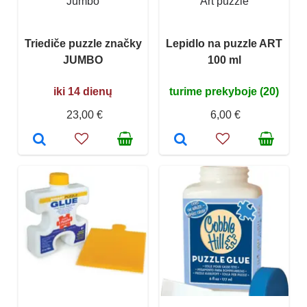
Jumbo
Art puzzle
Triediče puzzle značky
Lepidlo na puzzle ART
JUMBO
100 ml
iki 14 dienų
turime prekyboje (20)
23,00 €
6,00 €