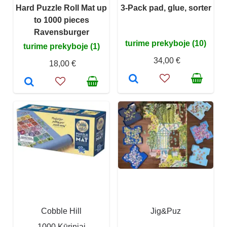
Hard Puzzle Roll Mat up
3-Pack pad, glue, sorter
to 1000 pieces
Ravensburger
turime prekyboje (10)
turime prekyboje (1)
34,00 €
18,00 €
Cobble Hill
Jig&Puz
1000 Kūriniai