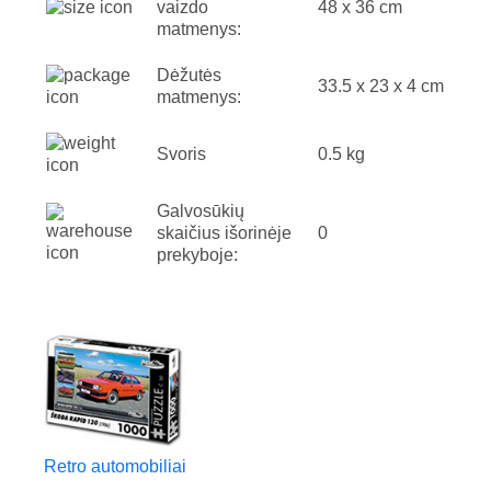
vaizdo
48 x 36 cm
matmenys:
Dėžutės
33.5 x 23 x 4 cm
matmenys:
Svoris
0.5 kg
Galvosūkių
skaičius išorinėje
0
prekyboje:
Retro automobiliai