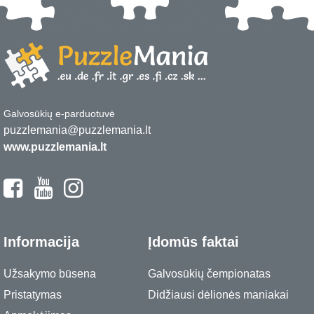
Galvosūkių e-parduotuvė
puzzlemania@puzzlemania.lt
www.puzzlemania.lt
Informacija
Įdomūs faktai
Užsakymo būsena
Galvosūkių čempionatas
Pristatymas
Didžiausi dėlionės maniakai