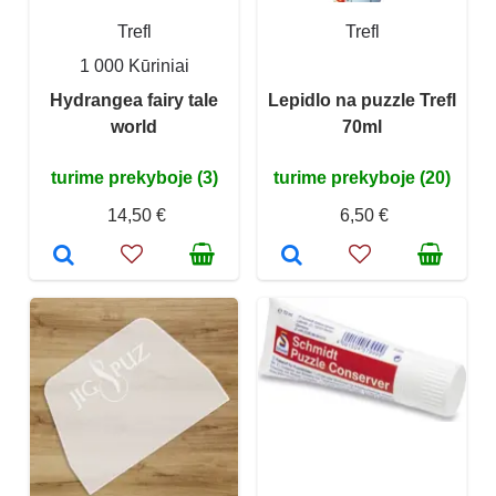
Trefl
Trefl
1 000 Kūriniai
Hydrangea fairy tale
Lepidlo na puzzle Trefl
world
70ml
turime prekyboje (3)
turime prekyboje (20)
14,50 €
6,50 €