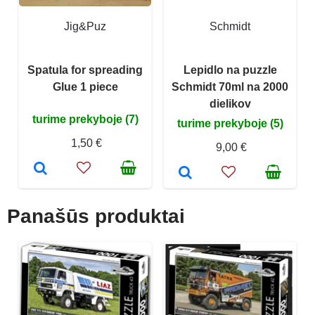
Jig&Puz
Schmidt
Spatula for spreading
Lepidlo na puzzle
Glue 1 piece
Schmidt 70ml na 2000
dielikov
turime prekyboje (7)
turime prekyboje (5)
1,50 €
9,00 €
Panašūs produktai