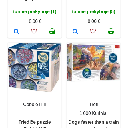
turime prekyboje (1)
turime prekyboje (5)
8,00 €
8,00 €
Cobble Hill
Trefl
1 000 Kūriniai
Triediče puzzle
Dogs faster than a train