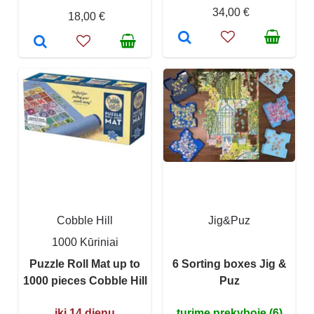
34,00 €
18,00 €
Cobble Hill
Jig&Puz
1000 Kūriniai
Puzzle Roll Mat up to
6 Sorting boxes Jig &
1000 pieces Cobble Hill
Puz
iki 14 dienų
turime prekyboje (6)