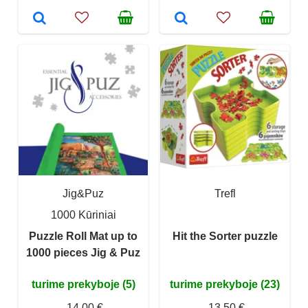
Jig&Puz
Trefl
1000 Kūriniai
Puzzle Roll Mat up to
Hit the Sorter puzzle
1000 pieces Jig & Puz
turime prekyboje (5)
turime prekyboje (23)
14,00 €
13,50 €