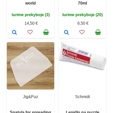
world
70ml
turime prekyboje (3)
turime prekyboje (20)
14,50 €
6,50 €
Jig&Puz
Schmidt
Spatula for spreading
Lepidlo na puzzle