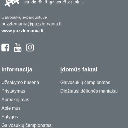
Galvosūkių e-parduotuvė
puzzlemania@puzzlemania.lt
www.puzzlemania.lt
Informacija
Įdomūs faktai
Užsakymo būsena
Galvosūkių čempionatas
Pristatymas
Didžiausi dėlionės maniakai
Apmokėjimas
Apie mus
Sąlygos
Galvosūkių čempionatas