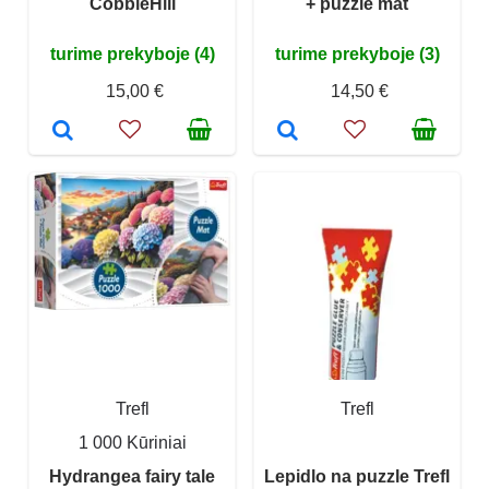
CobbleHill
+ puzzle mat
turime prekyboje (4)
turime prekyboje (3)
15,00 €
14,50 €
Trefl
Trefl
1 000 Kūriniai
Hydrangea fairy tale
Lepidlo na puzzle Trefl