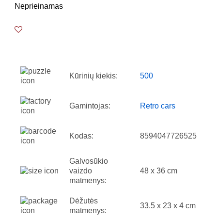
Neprieinamas
Kūrinių kiekis:
500
Gamintojas:
Retro cars
Kodas:
8594047726525
Galvosūkio
vaizdo
48 x 36 cm
matmenys:
Dėžutės
33.5 x 23 x 4 cm
matmenys: