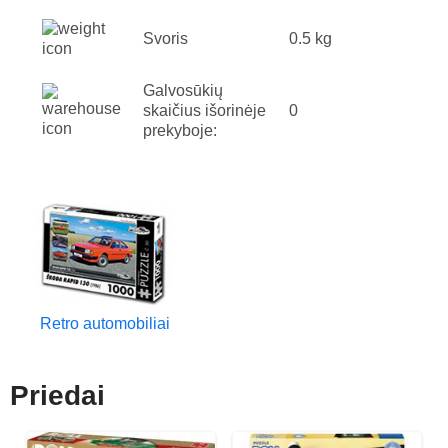
Svoris
0.5 kg
Galvosūkių
skaičius išorinėje
0
prekyboje:
Retro automobiliai
Priedai