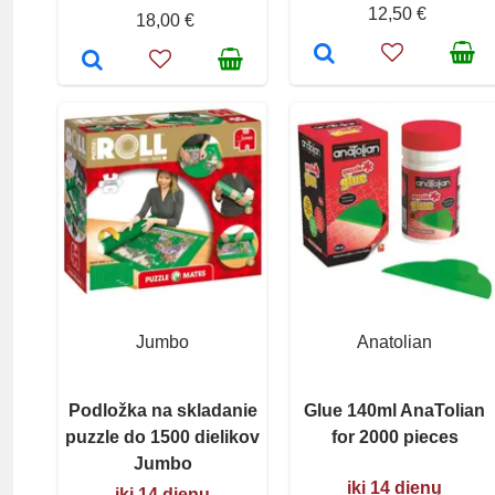
12,50 €
18,00 €
Jumbo
Anatolian
Podložka na skladanie
Glue 140ml AnaTolian
puzzle do 1500 dielikov
for 2000 pieces
Jumbo
iki 14 dienų
iki 14 dienų