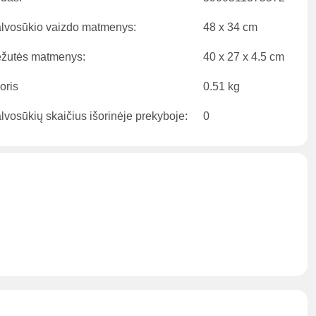
lvosūkio vaizdo matmenys:
48 x 34 cm
žutės matmenys:
40 x 27 x 4.5 cm
oris
0.51 kg
lvosūkių skaičius išorinėje prekyboje:
0