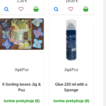
2,30 €
18,00 €
Jig&Puz
Jig&Puz
6 Sorting boxes Jig &
Glue 220 ml with a
Puz
Sponge
turime prekyboje (6)
turime prekyboje (6)