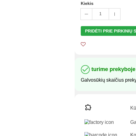
Kiekis
1
PRIDĖTI PRIE PIRKINIŲ
turime prekyboje
Galvosūkių skaičius prek
Kū
Ga
Ko