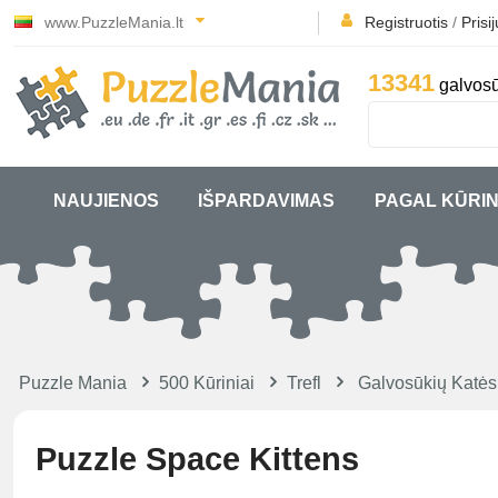
www.PuzzleMania.lt
Registruotis
/
Prisi
13341
galvosū
NAUJIENOS
IŠPARDAVIMAS
PAGAL KŪRIN
Puzzle Mania
500 Kūriniai
Trefl
Galvosūkių Katės
Puzzle Space Kittens