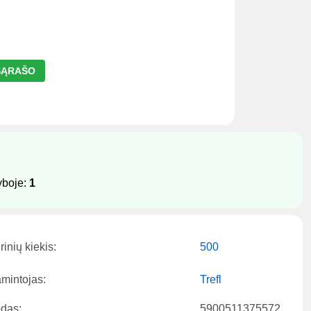
 SĄRAŠO
yboje:
1
rinių kiekis:
500
mintojas:
Trefl
das:
5900511375572