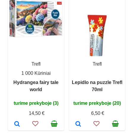
Trefl
Trefl
1 000 Kūriniai
Hydrangea fairy tale
Lepidlo na puzzle Trefl
world
70ml
turime prekyboje (3)
turime prekyboje (20)
14,50 €
6,50 €