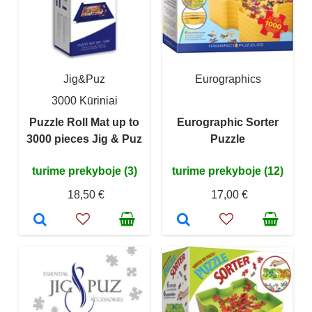
Jig&Puz
Eurographics
3000 Kūriniai
Puzzle Roll Mat up to
Eurographic Sorter
3000 pieces Jig & Puz
Puzzle
turime prekyboje (3)
turime prekyboje (12)
18,50 €
17,00 €