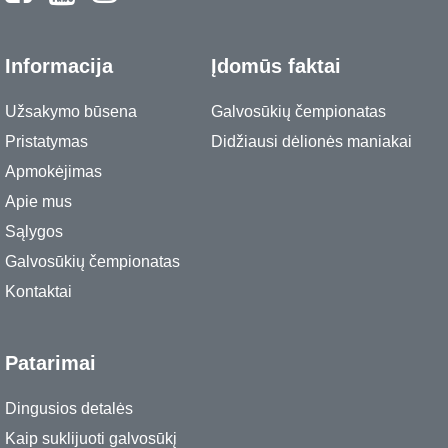
Informacija
Įdomūs faktai
Užsakymo būsena
Galvosūkių čempionatas
Pristatymas
Didžiausi dėlionės maniakai
Apmokėjimas
Apie mus
Sąlygos
Galvosūkių čempionatas
Kontaktai
Patarimai
Dingusios detalės
Kaip suklijuoti galvosūkį