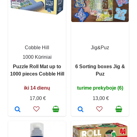
Cobble Hill
Jig&Puz
1000 Kūriniai
Puzzle Roll Mat up to
6 Sorting boxes Jig &
1000 pieces Cobble Hill
Puz
iki 14 dienų
turime prekyboje (6)
17,00 €
13,00 €