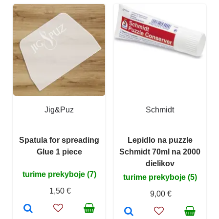
Jig&Puz
Schmidt
Spatula for spreading
Lepidlo na puzzle
Glue 1 piece
Schmidt 70ml na 2000
dielikov
turime prekyboje (7)
turime prekyboje (5)
1,50 €
9,00 €