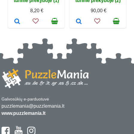
turime prekyboje (1)
turime prekyboje (2)
8,20 €
90,00 €
Galvosūkių e-parduotuvė
puzzlemania@puzzlemania.lt
www.puzzlemania.lt