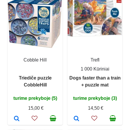
Cobble Hill
Trefl
1 000 Kūriniai
Triediče puzzle
Dogs faster than a train
CobbleHill
+ puzzle mat
turime prekyboje (5)
turime prekyboje (3)
15,00 €
14,50 €