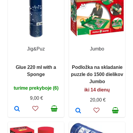
Jig&Puz
Jumbo
Glue 220 ml with a
Podložka na skladanie
Sponge
puzzle do 1500 dielikov
Jumbo
turime prekyboje (6)
iki 14 dienų
9,00 €
20,00 €