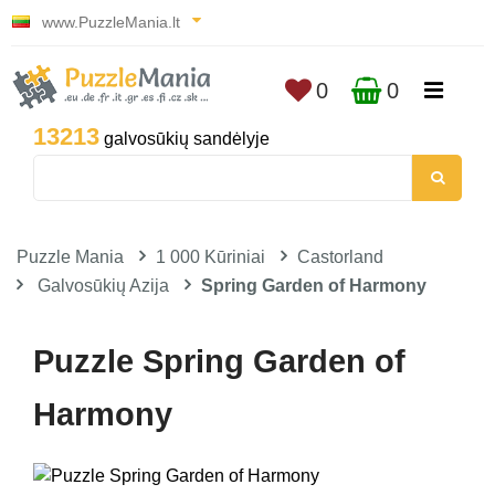
www.PuzzleMania.lt
0
0
13213
galvosūkių sandėlyje
Puzzle Mania
1 000 Kūriniai
Castorland
Galvosūkių Azija
Spring Garden of Harmony
Puzzle Spring Garden of
Harmony