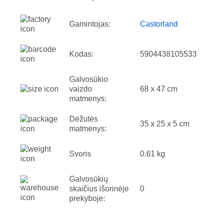
Gamintojas:
Castorland
Kodas:
5904438105533
Galvosūkio
vaizdo
68 x 47 cm
matmenys:
Dėžutės
35 x 25 x 5 cm
matmenys:
Svoris
0.61 kg
Galvosūkių
skaičius išorinėje
0
prekyboje: