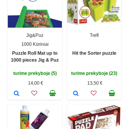
Jig&Puz
Trefl
1000 Kūriniai
Puzzle Roll Mat up to
Hit the Sorter puzzle
1000 pieces Jig & Puz
turime prekyboje (5)
turime prekyboje (23)
14,00 €
13,50 €