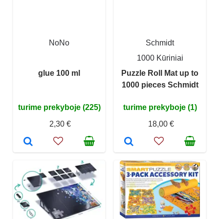
NoNo
Schmidt
1000 Kūriniai
glue 100 ml
Puzzle Roll Mat up to
1000 pieces Schmidt
turime prekyboje (225)
turime prekyboje (1)
2,30 €
18,00 €