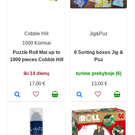
Cobble Hill
Jig&Puz
1000 Kūriniai
Puzzle Roll Mat up to
6 Sorting boxes Jig &
1000 pieces Cobble Hill
Puz
iki 14 dienų
turime prekyboje (6)
17,00 €
13,00 €