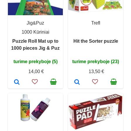
Jig&Puz
Trefl
1000 Kūriniai
Puzzle Roll Mat up to
Hit the Sorter puzzle
1000 pieces Jig & Puz
turime prekyboje (5)
turime prekyboje (23)
14,00 €
13,50 €