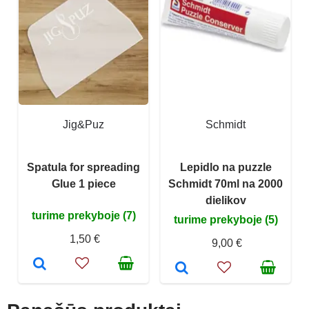
Jig&Puz
Schmidt
Spatula for spreading
Lepidlo na puzzle
Glue 1 piece
Schmidt 70ml na 2000
dielikov
turime prekyboje (7)
turime prekyboje (5)
1,50 €
9,00 €