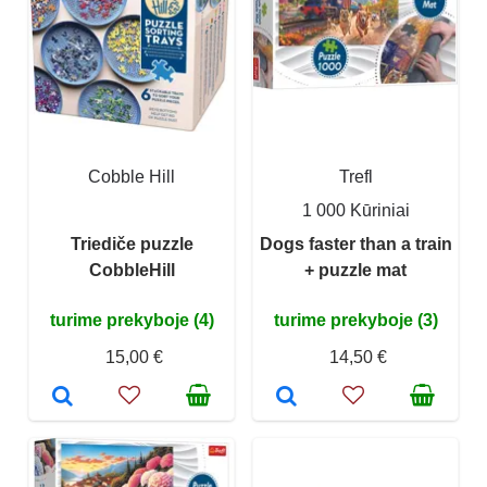
Cobble Hill
Trefl
1 000 Kūriniai
Triediče puzzle
Dogs faster than a train
CobbleHill
+ puzzle mat
turime prekyboje (4)
turime prekyboje (3)
15,00 €
14,50 €