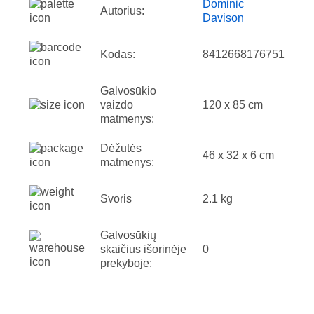
Dominic
Autorius:
Davison
Kodas:
8412668176751
Galvosūkio
vaizdo
120 x 85 cm
matmenys:
Dėžutės
46 x 32 x 6 cm
matmenys:
Svoris
2.1 kg
Galvosūkių
skaičius išorinėje
0
prekyboje: