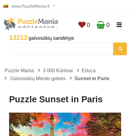
www.PuzzleMania.lt
0
0
13213
galvosūkių sandėlyje
Puzzle Mania
3 000 Kūriniai
Educa
Galvosūkių Miesto gatvės
Sunset in Paris
Puzzle Sunset in Paris