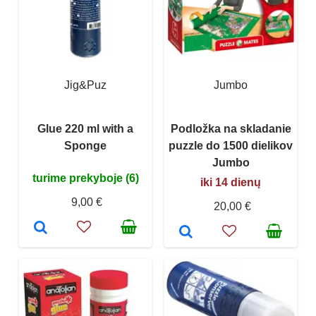
Jig&Puz
Jumbo
Glue 220 ml with a
Podložka na skladanie
Sponge
puzzle do 1500 dielikov
Jumbo
turime prekyboje (6)
iki 14 dienų
9,00 €
20,00 €