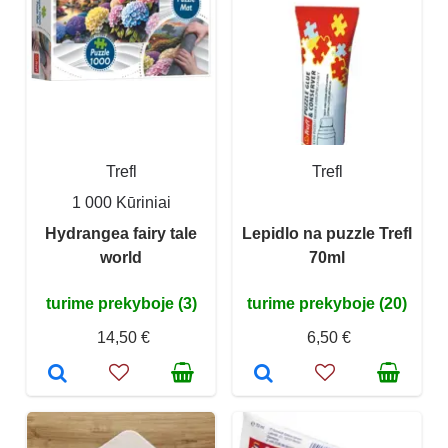
Trefl
Trefl
1 000 Kūriniai
Hydrangea fairy tale
Lepidlo na puzzle Trefl
world
70ml
turime prekyboje (3)
turime prekyboje (20)
14,50 €
6,50 €