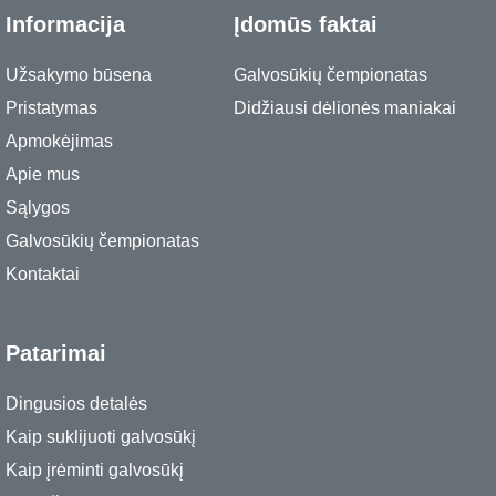
Informacija
Įdomūs faktai
Užsakymo būsena
Galvosūkių čempionatas
Pristatymas
Didžiausi dėlionės maniakai
Apmokėjimas
Apie mus
Sąlygos
Galvosūkių čempionatas
Kontaktai
Patarimai
Dingusios detalės
Kaip suklijuoti galvosūkį
Kaip įrėminti galvosūkį