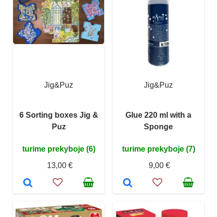
Jig&Puz
Jig&Puz
6 Sorting boxes Jig &
Glue 220 ml with a
Puz
Sponge
turime prekyboje (6)
turime prekyboje (7)
13,00 €
9,00 €