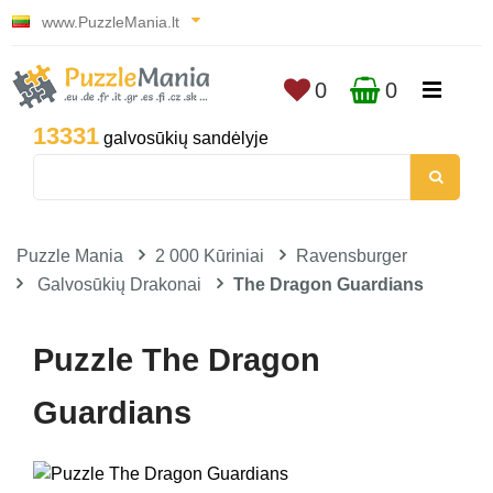
www.PuzzleMania.lt
0
0
13331
galvosūkių sandėlyje
Puzzle Mania
2 000 Kūriniai
Ravensburger
Galvosūkių Drakonai
The Dragon Guardians
Puzzle The Dragon
Guardians