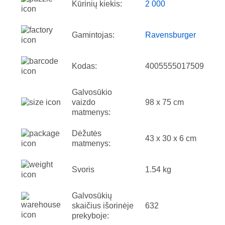
Kūrinių kiekis:
2 000
Gamintojas:
Ravensburger
Kodas:
4005555017509
Galvosūkio
vaizdo
98 x 75 cm
matmenys:
Dėžutės
43 x 30 x 6 cm
matmenys:
Svoris
1.54 kg
Galvosūkių
skaičius išorinėje
632
prekyboje: