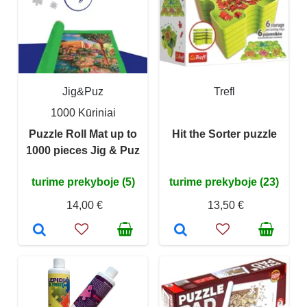
Jig&Puz
Trefl
1000 Kūriniai
Puzzle Roll Mat up to
Hit the Sorter puzzle
1000 pieces Jig & Puz
turime prekyboje (5)
turime prekyboje (23)
14,00 €
13,50 €