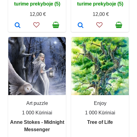
turime prekyboje (5)
turime prekyboje (5)
12,00 €
12,00 €
Art puzzle
Enjoy
1 000 Kūriniai
1 000 Kūriniai
Anne Stokes - Midnight
Tree of Life
Messenger