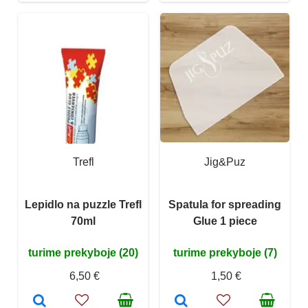
Trefl
Jig&Puz
Lepidlo na puzzle Trefl
Spatula for spreading
70ml
Glue 1 piece
turime prekyboje (20)
turime prekyboje (7)
6,50 €
1,50 €