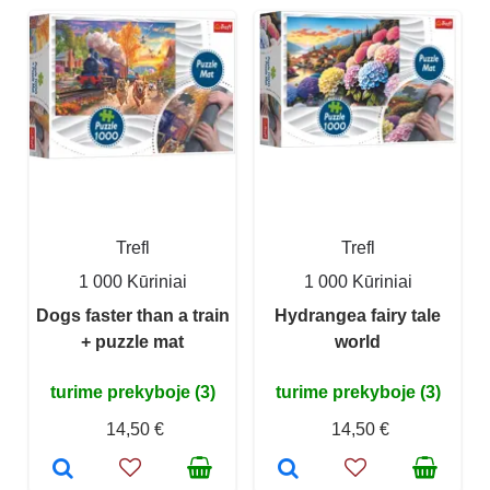
Trefl
Trefl
1 000 Kūriniai
1 000 Kūriniai
Dogs faster than a train
Hydrangea fairy tale
+ puzzle mat
world
turime prekyboje (3)
turime prekyboje (3)
14,50 €
14,50 €