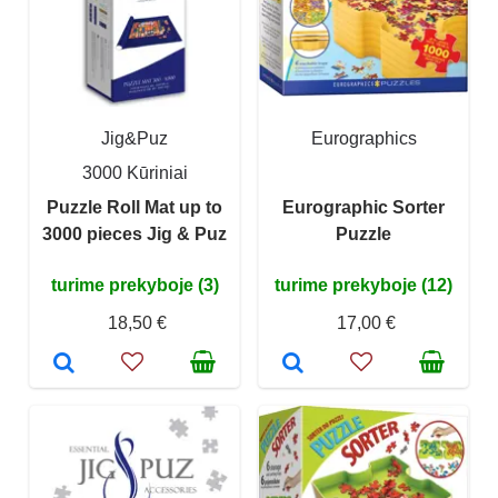
Jig&Puz
Eurographics
3000 Kūriniai
Puzzle Roll Mat up to
Eurographic Sorter
3000 pieces Jig & Puz
Puzzle
turime prekyboje (3)
turime prekyboje (12)
18,50 €
17,00 €