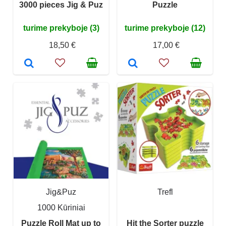
3000 pieces Jig & Puz
Puzzle
turime prekyboje (3)
turime prekyboje (12)
18,50 €
17,00 €
Jig&Puz
Trefl
1000 Kūriniai
Puzzle Roll Mat up to
Hit the Sorter puzzle