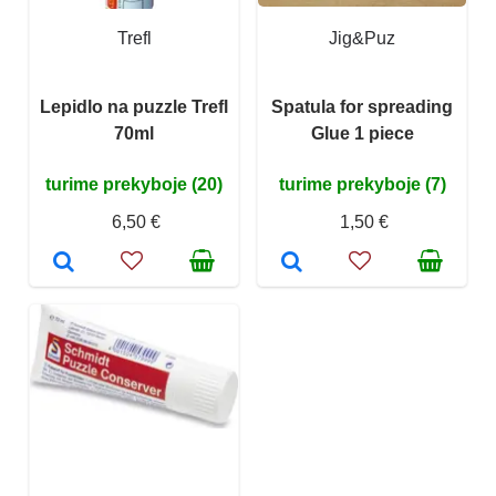
Trefl
Jig&Puz
Lepidlo na puzzle Trefl
Spatula for spreading
70ml
Glue 1 piece
turime prekyboje (20)
turime prekyboje (7)
6,50 €
1,50 €