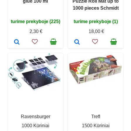
glue 100 ml
Puzzle Roll Mat up to
1000 pieces Schmidt
turime prekyboje (225)
turime prekyboje (1)
2,30 €
18,00 €
Ravensburger
Trefl
1000 Kūriniai
1500 Kūriniai