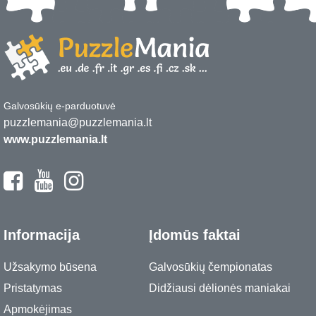
Galvosūkių e-parduotuvė
puzzlemania@puzzlemania.lt
www.puzzlemania.lt
Informacija
Įdomūs faktai
Užsakymo būsena
Galvosūkių čempionatas
Pristatymas
Didžiausi dėlionės maniakai
Apmokėjimas