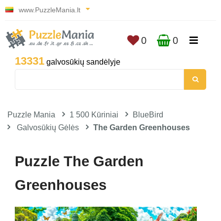
www.PuzzleMania.lt
0
0
13331
galvosūkių sandėlyje
Puzzle Mania
1 500 Kūriniai
BlueBird
Galvosūkių Gėlės
The Garden Greenhouses
Puzzle The Garden
Greenhouses