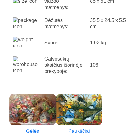
vaizdo
85 x 61 cm
matmenys:
Dėžutės
35.5 x 24.5 x 5.5
matmenys:
cm
Svoris
1.02 kg
Galvosūkių
skaičius išorinėje
106
prekyboje:
Gėlės
Paukščiai