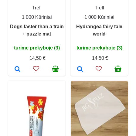
Trefl
Trefl
1 000 Kūriniai
1 000 Kūriniai
Dogs faster than a train
Hydrangea fairy tale
+ puzzle mat
world
turime prekyboje (3)
turime prekyboje (3)
14,50 €
14,50 €