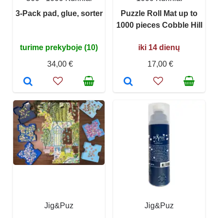
3-Pack pad, glue, sorter
Puzzle Roll Mat up to
1000 pieces Cobble Hill
turime prekyboje (10)
iki 14 dienų
34,00 €
17,00 €
Jig&Puz
Jig&Puz