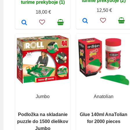
turime prekyboje (2)
turime prekyboje (1)
12,50 €
18,00 €
Jumbo
Anatolian
Podložka na skladanie
Glue 140ml AnaTolian
puzzle do 1500 dielikov
for 2000 pieces
Jumbo