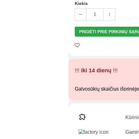
Kiekis
1
PRIDĖTI PRIE PIRKINIŲ SĄ
!!!
iki 14 dienų
!!!
Galvosūkių skaičius išorinėj
Kūrini
Gamin