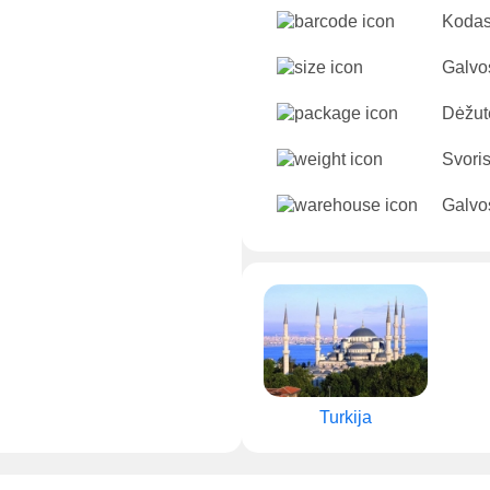
Kodas
Galvo
Dėžut
Svori
Galvos
Turkija