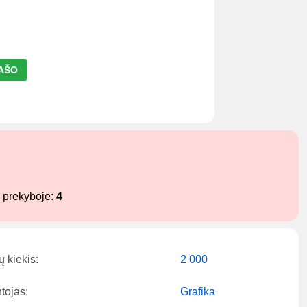
RAŠO
e prekyboje:
4
ų kiekis:
2 000
tojas:
Grafika