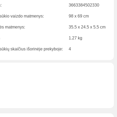
:
3663384502330
sūkio vaizdo matmenys:
98 x 69 cm
ės matmenys:
35.5 x 24.5 x 5.5 cm
s
1.27 kg
ūkių skaičius išorinėje prekyboje:
4