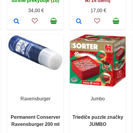
turime prekyboje (10)
iki 14 dienų
34,00 €
17,00 €
Ravensburger
Jumbo
Permanent Conserver
Triediče puzzle značky
Ravensburger 200 ml
JUMBO