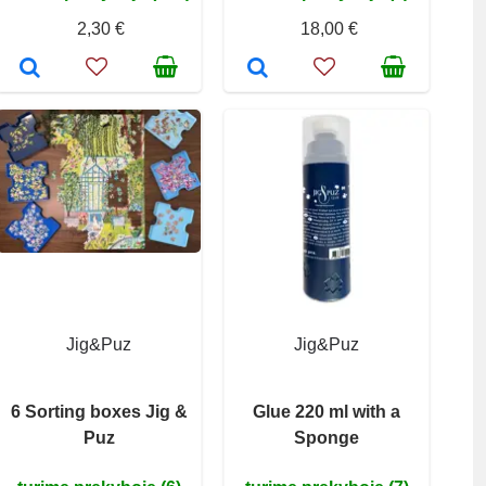
2,30 €
18,00 €
Jig&Puz
Jig&Puz
6 Sorting boxes Jig &
Glue 220 ml with a
Puz
Sponge