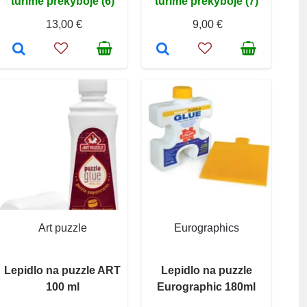
turime prekyboje (6)
turime prekyboje (7)
13,00 €
9,00 €
Art puzzle
Eurographics
Lepidlo na puzzle ART
Lepidlo na puzzle
100 ml
Eurographic 180ml