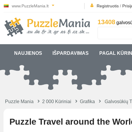
www.PuzzleMania.lt
Registruotis
/
Prisi
13408
galvosū
NAUJIENOS
IŠPARDAVIMAS
PAGAL KŪRIN
Puzzle Mania
2 000 Kūriniai
Grafika
Galvosūkių T
Puzzle Travel around the World