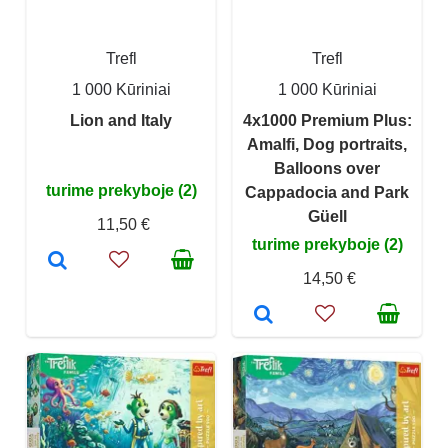
Trefl
Trefl
1 000 Kūriniai
1 000 Kūriniai
Lion and Italy
4x1000 Premium Plus:
Amalfi, Dog portraits,
Balloons over
turime prekyboje (2)
Cappadocia and Park
Güell
11,50 €
turime prekyboje (2)
14,50 €