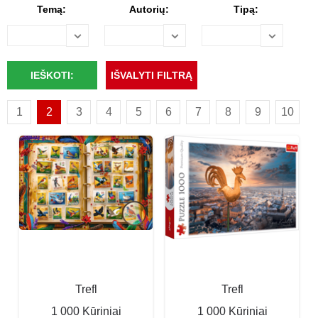
Temą:
Autorių:
Tipą:
1
2
3
4
5
6
7
8
9
10
Trefl
Trefl
1 000 Kūriniai
1 000 Kūriniai