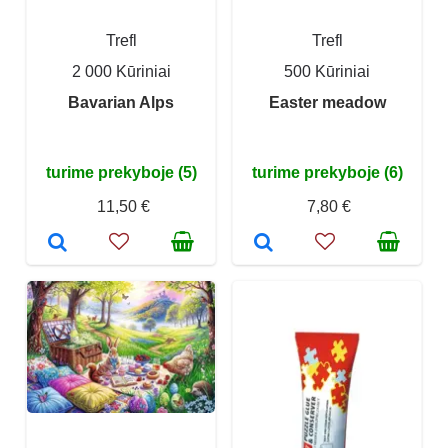
Trefl
Trefl
2 000 Kūriniai
500 Kūriniai
Bavarian Alps
Easter meadow
turime prekyboje (5)
turime prekyboje (6)
11,50 €
7,80 €