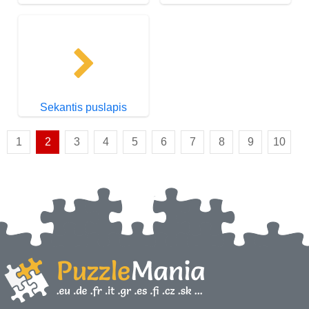
Sekantis puslapis
1
2
3
4
5
6
7
8
9
10