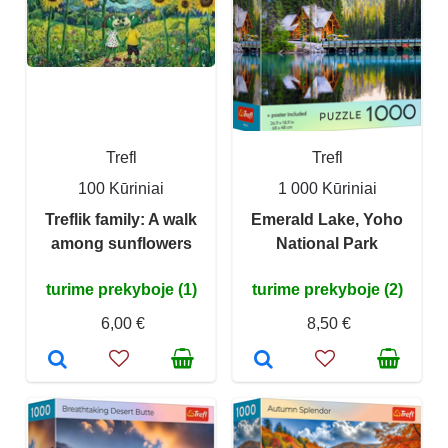
Trefl
Trefl
100 Kūriniai
1 000 Kūriniai
Treflik family: A walk
Emerald Lake, Yoho
among sunflowers
National Park
turime prekyboje (1)
turime prekyboje (2)
6,00 €
8,50 €