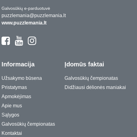
Galvosūkių e-parduotuvė
puzzlemania@puzzlemania.lt
www.puzzlemania.lt
Informacija
Įdomūs faktai
Užsakymo būsena
Galvosūkių čempionatas
Pristatymas
Didžiausi dėlionės maniakai
Apmokėjimas
Apie mus
Sąlygos
Galvosūkių čempionatas
Kontaktai