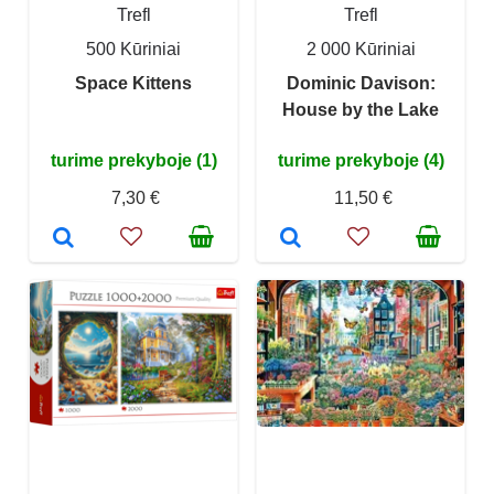
Trefl
Trefl
500 Kūriniai
2 000 Kūriniai
Space Kittens
Dominic Davison:
House by the Lake
turime prekyboje (1)
turime prekyboje (4)
7,30 €
11,50 €