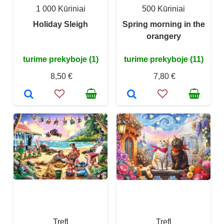
1 000 Kūriniai
500 Kūriniai
Holiday Sleigh
Spring morning in the
orangery
turime prekyboje (1)
turime prekyboje (11)
8,50 €
7,80 €
Trefl
Trefl