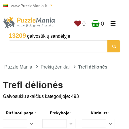
www.PuzzleMania.lt
0
0
13209
galvosūkių sandėlyje
Puzzle Mania
Prekių ženklai
Trefl dėlionės
Trefl dėlionės
Galvosūkių skaičius kategorijoje: 493
Rūšiuoti pagal:
Prekyboje:
Kūrinius: