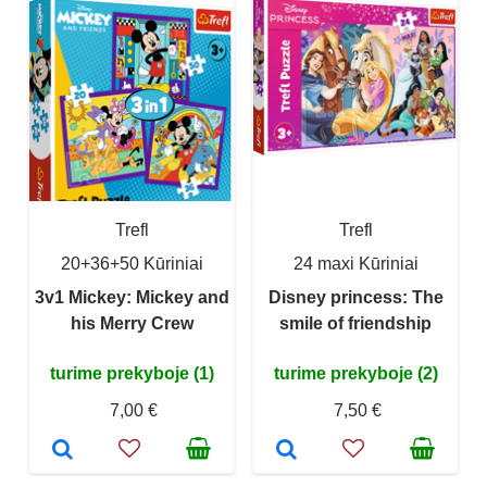
Trefl
Trefl
20+36+50 Kūriniai
24 maxi Kūriniai
3v1 Mickey: Mickey and
Disney princess: The
his Merry Crew
smile of friendship
turime prekyboje (1)
turime prekyboje (2)
7,00 €
7,50 €