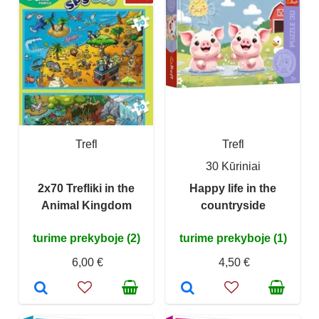
Trefl
Trefl
30 Kūriniai
2x70 Trefliki in the
Happy life in the
Animal Kingdom
countryside
turime prekyboje (2)
turime prekyboje (1)
6,00 €
4,50 €