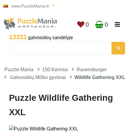
www.PuzzleMania.lt
0
0
13331
galvosūkių sandėlyje
Puzzle Mania
150 Kūriniai
Ravensburger
Galvosūkių Miško gyvūnai
Wildlife Gathering XXL
Puzzle Wildlife Gathering
XXL