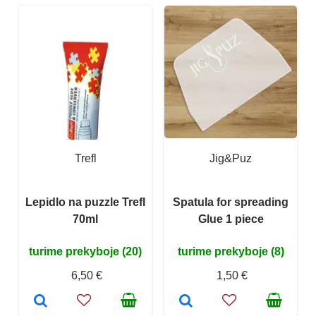
Trefl
Jig&Puz
Lepidlo na puzzle Trefl
Spatula for spreading
70ml
Glue 1 piece
turime prekyboje (20)
turime prekyboje (8)
6,50 €
1,50 €