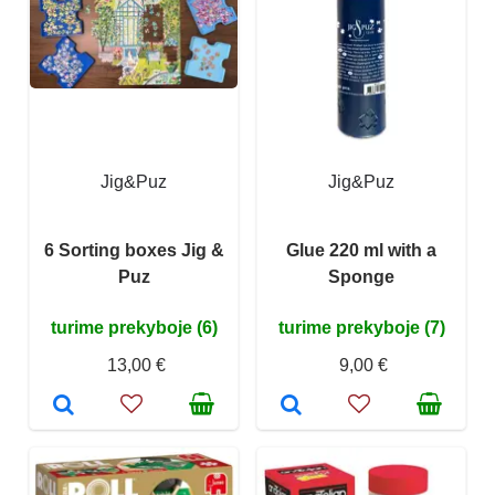
Jig&Puz
Jig&Puz
6 Sorting boxes Jig &
Glue 220 ml with a
Puz
Sponge
turime prekyboje (6)
turime prekyboje (7)
13,00 €
9,00 €