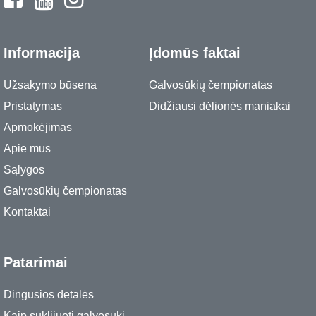
Informacija
Įdomūs faktai
Užsakymo būsena
Galvosūkių čempionatas
Pristatymas
Didžiausi dėlionės maniakai
Apmokėjimas
Apie mus
Sąlygos
Galvosūkių čempionatas
Kontaktai
Patarimai
Dingusios detalės
Kaip suklijuoti galvosūkį