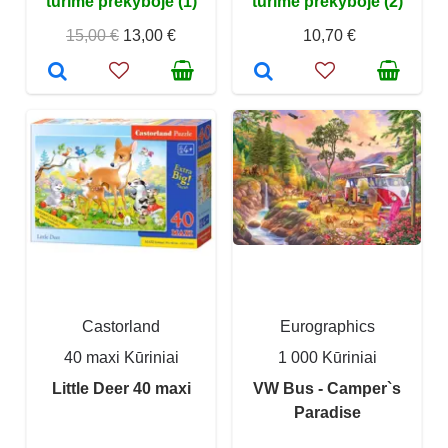
turime prekyboje (1)
turime prekyboje (2)
15,00 €
13,00 €
10,70 €
Castorland
Eurographics
40 maxi Kūriniai
1 000 Kūriniai
Little Deer 40 maxi
VW Bus - Camper`s
Paradise