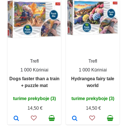
Trefl
Trefl
1 000 Kūriniai
1 000 Kūriniai
Dogs faster than a train
Hydrangea fairy tale
+ puzzle mat
world
turime prekyboje (3)
turime prekyboje (3)
14,50 €
14,50 €