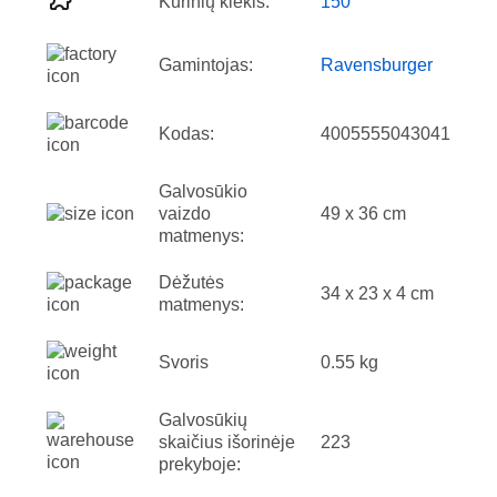
Kūrinių kiekis:
150
Gamintojas:
Ravensburger
Kodas:
4005555043041
Galvosūkio
vaizdo
49 x 36 cm
matmenys:
Dėžutės
34 x 23 x 4 cm
matmenys:
Svoris
0.55 kg
Galvosūkių
skaičius išorinėje
223
prekyboje: