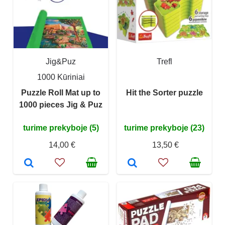
Jig&Puz
Trefl
1000 Kūriniai
Puzzle Roll Mat up to
Hit the Sorter puzzle
1000 pieces Jig & Puz
turime prekyboje (5)
turime prekyboje (23)
14,00 €
13,50 €