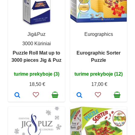
Jig&Puz
Eurographics
3000 Kūriniai
Puzzle Roll Mat up to
Eurographic Sorter
3000 pieces Jig & Puz
Puzzle
turime prekyboje (3)
turime prekyboje (12)
18,50 €
17,00 €