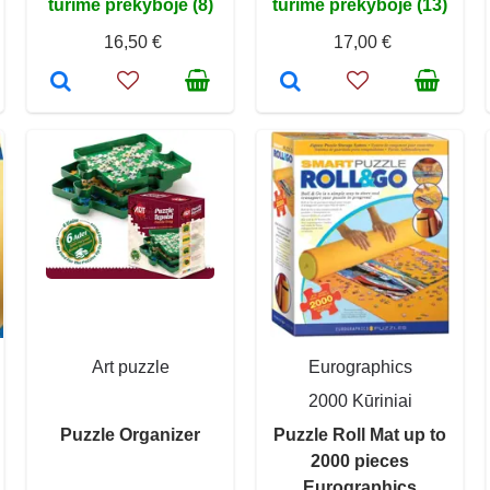
turime prekyboje (8)
turime prekyboje (13)
16,50 €
17,00 €
Art puzzle
Eurographics
2000 Kūriniai
Puzzle Organizer
Puzzle Roll Mat up to
2000 pieces
Eurographics