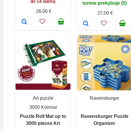
iki 14 dienų
turime prekyboje (5)
26,00 €
27,00 €
Art puzzle
Ravensburger
3000 Kūriniai
Puzzle Roll Mat up to
Ravensburger Puzzle
3000 pieces Art
Organizer