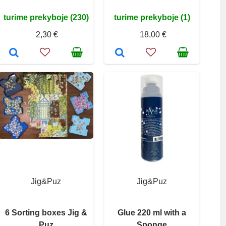
turime prekyboje (230)
turime prekyboje (1)
2,30 €
18,00 €
Jig&Puz
Jig&Puz
6 Sorting boxes Jig &
Glue 220 ml with a
Puz
Sponge