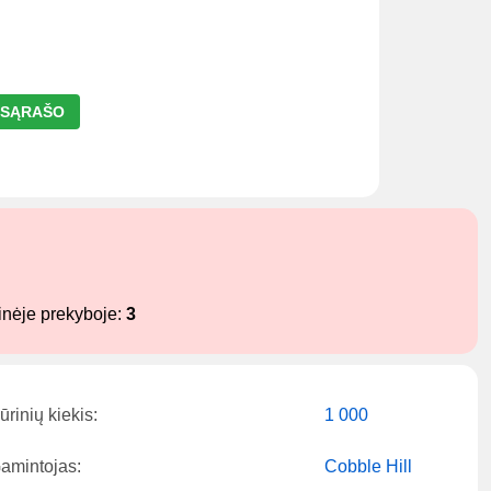
Ų SĄRAŠO
inėje prekyboje:
3
ūrinių kiekis:
1 000
amintojas:
Cobble Hill