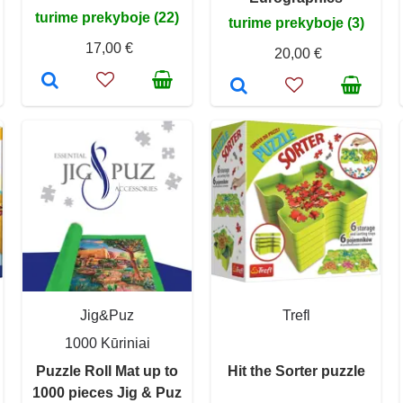
turime prekyboje (22)
turime prekyboje (3)
17,00 €
20,00 €
Jig&Puz
Trefl
1000 Kūriniai
Puzzle Roll Mat up to
Hit the Sorter puzzle
1000 pieces Jig & Puz