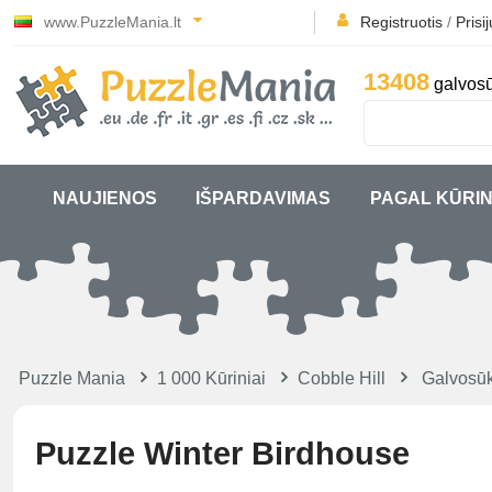
www.PuzzleMania.lt
Registruotis
/
Prisi
13408
galvosū
NAUJIENOS
IŠPARDAVIMAS
PAGAL KŪRIN
Puzzle Mania
1 000 Kūriniai
Cobble Hill
Galvosūk
Puzzle Winter Birdhouse