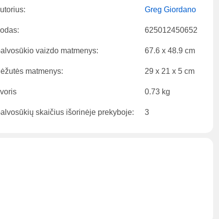
utorius:
Greg Giordano
odas:
625012450652
alvosūkio vaizdo matmenys:
67.6 x 48.9 cm
ėžutės matmenys:
29 x 21 x 5 cm
voris
0.73 kg
alvosūkių skaičius išorinėje prekyboje:
3