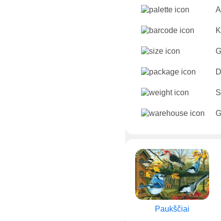
A
K
G
D
S
G
Paukščiai