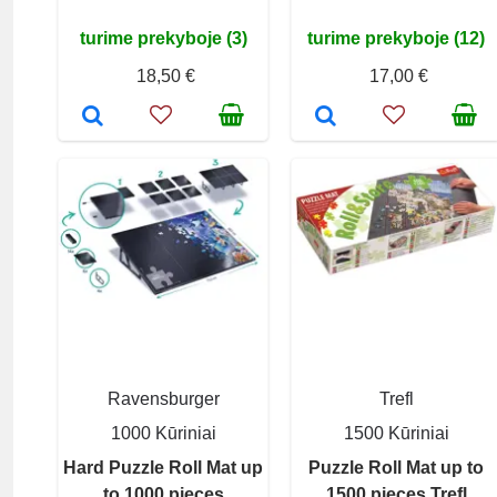
turime prekyboje (3)
turime prekyboje (12)
18,50 €
17,00 €
Ravensburger
Trefl
1000 Kūriniai
1500 Kūriniai
Hard Puzzle Roll Mat up
Puzzle Roll Mat up to
to 1000 pieces
1500 pieces Trefl