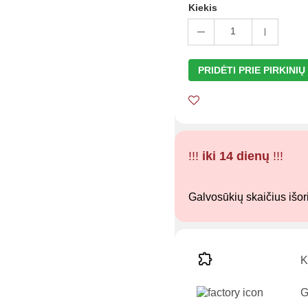
Kiekis
1
PRIDĖTI PRIE PIRKINI
!!!
iki 14 dienų
!!!
Galvosūkių skaičius išor
K
G