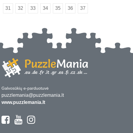
31
32
33
34
35
36
37
Galvosūkių e-parduotuvė
puzzlemania@puzzlemania.lt
www.puzzlemania.lt