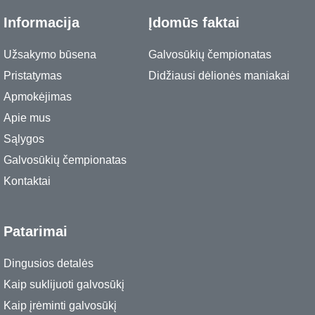
Informacija
Įdomūs faktai
Užsakymo būsena
Galvosūkių čempionatas
Pristatymas
Didžiausi dėlionės maniakai
Apmokėjimas
Apie mus
Sąlygos
Galvosūkių čempionatas
Kontaktai
Patarimai
Dingusios detalės
Kaip suklijuoti galvosūkį
Kaip įrėminti galvosūkį