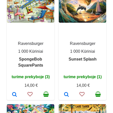
Ravensburger
Ravensburger
1 000 Kūriniai
1 000 Kūriniai
SpongeBob
Sunset Splash
SquarePants
turime prekyboje (3)
turime prekyboje (1)
14,00 €
14,00 €