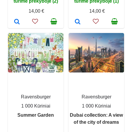
turime prekyboje (2)
turime prekyboje (1)
14,00 €
14,00 €
Ravensburger
Ravensburger
1 000 Kūriniai
1 000 Kūriniai
Summer Garden
Dubai collection: A view
of the city of dreams