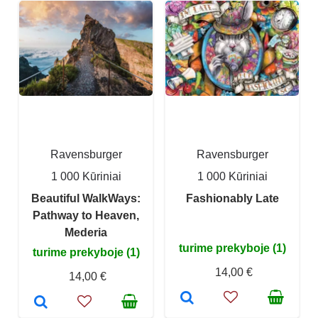
Ravensburger
Ravensburger
1 000 Kūriniai
1 000 Kūriniai
Beautiful WalkWays:
Fashionably Late
Pathway to Heaven,
Mederia
turime prekyboje (1)
turime prekyboje (1)
14,00 €
14,00 €