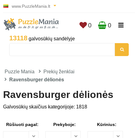
www.PuzzleMania.lt
0
0
13118
galvosūkių sandėlyje
Puzzle Mania
Prekių ženklai
Ravensburger dėlionės
Ravensburger dėlionės
Galvosūkių skaičius kategorijoje: 1818
Rūšiuoti pagal:
Prekyboje:
Kūrinius: