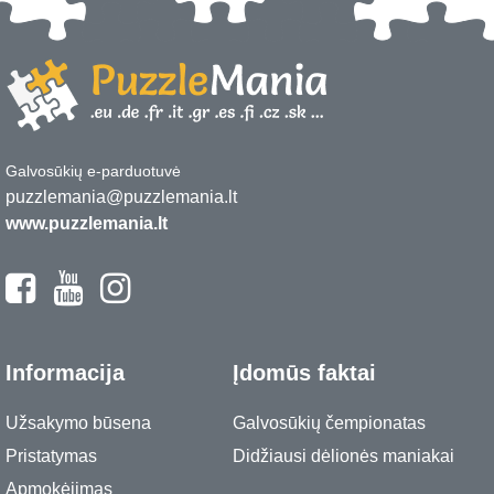
Galvosūkių e-parduotuvė
puzzlemania@puzzlemania.lt
www.puzzlemania.lt
Informacija
Įdomūs faktai
Užsakymo būsena
Galvosūkių čempionatas
Pristatymas
Didžiausi dėlionės maniakai
Apmokėjimas