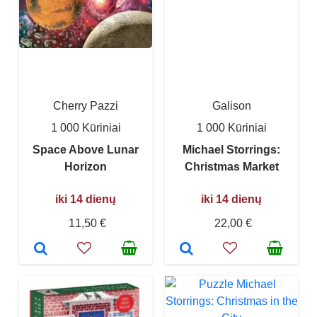
Cherry Pazzi
Galison
1 000 Kūriniai
1 000 Kūriniai
Space Above Lunar
Michael Storrings:
Horizon
Christmas Market
iki 14 dienų
iki 14 dienų
11,50 €
22,00 €