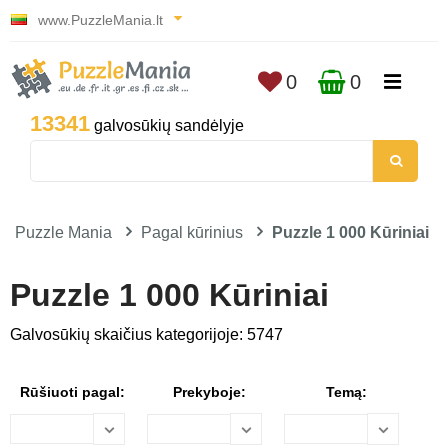
www.PuzzleMania.lt
0
0
13341
galvosūkių sandėlyje
Puzzle Mania
Pagal kūrinius
Puzzle 1 000 Kūriniai
Puzzle 1 000 Kūriniai
Galvosūkių skaičius kategorijoje: 5747
Rūšiuoti pagal:
Prekyboje:
Temą: