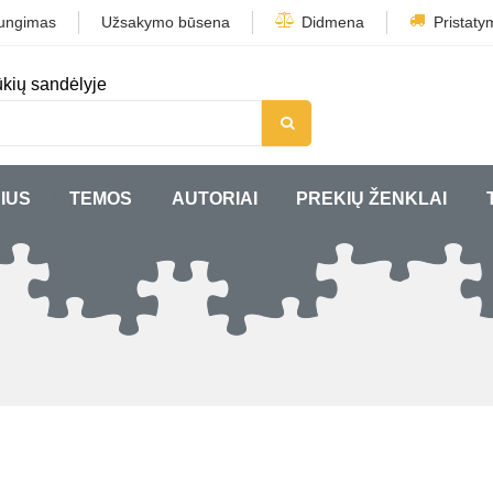
jungimas
Užsakymo būsena
Didmena
Pristaty
kių sandėlyje
IUS
TEMOS
AUTORIAI
PREKIŲ ŽENKLAI