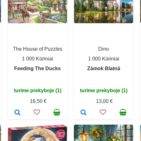
The House of Puzzles
Dino
1 000 Kūriniai
1 000 Kūriniai
Feeding The Ducks
Zámok Blatná
turime prekyboje (1)
turime prekyboje (1)
16,50 €
13,00 €