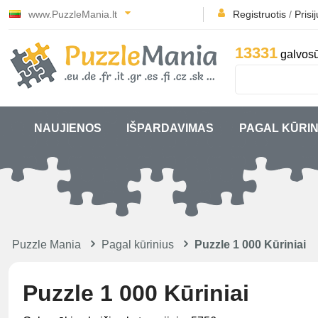
www.PuzzleMania.lt
Registruotis
/
Prisi
13331
galvosū
NAUJIENOS
IŠPARDAVIMAS
PAGAL KŪRIN
Puzzle Mania
Pagal kūrinius
Puzzle 1 000 Kūriniai
Puzzle 1 000 Kūriniai