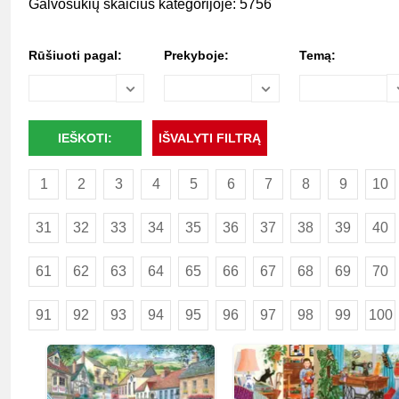
Galvosūkių skaičius kategorijoje: 5756
Rūšiuoti pagal:
Prekyboje:
Temą:
1
2
3
4
5
6
7
8
9
10
31
32
33
34
35
36
37
38
39
40
61
62
63
64
65
66
67
68
69
70
91
92
93
94
95
96
97
98
99
100