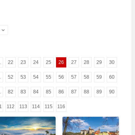
1
22
23
24
25
26
27
28
29
30
1
52
53
54
55
56
57
58
59
60
1
82
83
84
85
86
87
88
89
90
1
112
113
114
115
116