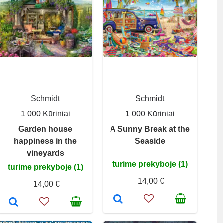
Schmidt
Schmidt
1 000 Kūriniai
1 000 Kūriniai
Garden house
A Sunny Break at the
happiness in the
Seaside
vineyards
turime prekyboje (1)
turime prekyboje (1)
14,00 €
14,00 €