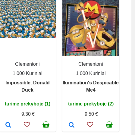
Clementoni
Clementoni
1 000 Kūriniai
1 000 Kūriniai
Impossible: Donald
Ilumination's Despicable
Duck
Me4
turime prekyboje (1)
turime prekyboje (2)
9,30 €
9,50 €