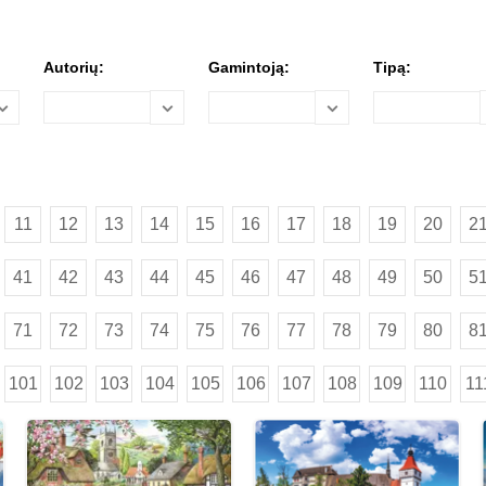
Autorių:
Gamintoją:
Tipą:
11
12
13
14
15
16
17
18
19
20
2
41
42
43
44
45
46
47
48
49
50
5
71
72
73
74
75
76
77
78
79
80
8
101
102
103
104
105
106
107
108
109
110
11