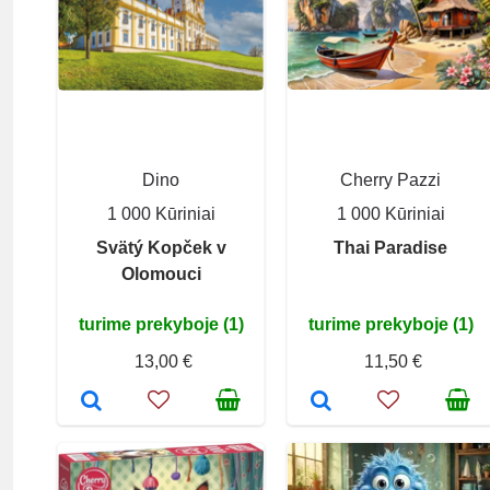
Dino
Cherry Pazzi
1 000 Kūriniai
1 000 Kūriniai
Svätý Kopček v
Thai Paradise
Olomouci
turime prekyboje (1)
turime prekyboje (1)
13,00 €
11,50 €