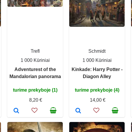
Trefl
Schmidt
1 000 Kūriniai
1 000 Kūriniai
Adventurest of the
Kinkade: Harry Potter -
Mandalorian panorama
Diagon Alley
turime prekyboje (1)
turime prekyboje (4)
8,20 €
14,00 €